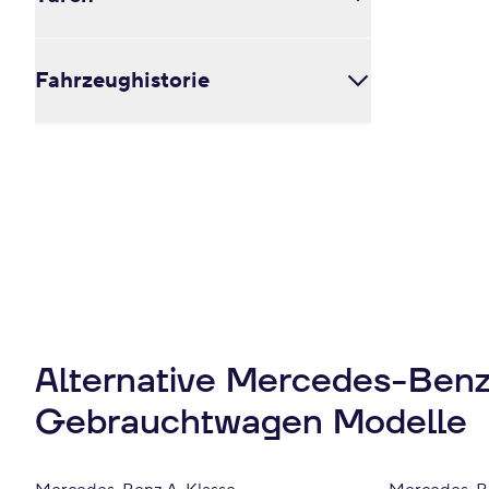
Velours (0)
4 (0)
Pink (0)
Voll-Leder (2)
5 (0)
2 (0)
Violett (0)
Voll-Leder / Leder (0)
6 (2)
Fahrzeughistorie
3 (0)
Rot (0)
7 (0)
4 (0)
Silber (0)
8 (0)
5 (2)
Scheckheftgepflegt (1)
Weiß (1)
9 (0)
TÜV neu (2)
Gelb (0)
Nichtraucher (2)
Alternative Mercedes-Ben
Gebrauchtwagen Modelle