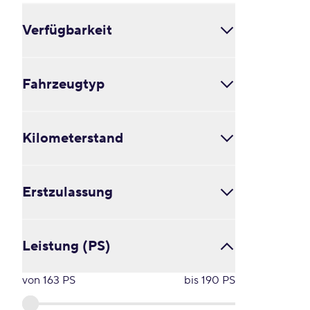
Verfügbarkeit
Alle
Fahrzeugtyp
in 4 bis 8 Wochen
in 3 bis 5 Monaten
ab 6 Monaten
Cabrio / Roadster (0)
Kilometerstand
Coupé (0)
Kleinbus / Van (1)
Kombi (0)
von
53729
km
bis
73534
km
Limousine (0)
Erstzulassung
Pick-Up (0)
Schräghecklimousine (0)
von
2022
bis
2022
Sonstige (1)
Leistung (PS)
SUV / Crossover / Geländewagen (0)
Transporter (0)
von
163
PS
bis
190
PS
Verglaster Kastenwagen (0)