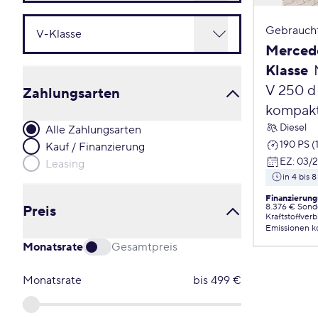
Gebrauch
Merced
Klasse
V 250 d
Zahlungsarten
kompakt
Diesel
Alle Zahlungsarten
190 PS (
Kauf / Finanzierung
EZ
:
03/
Leasing
in 4 bis
Finanzierung
8.376 € Sond
Preis
Kraftstoffver
Emissionen
k
Monatsrate
Gesamtpreis
Monatsrate
bis
499
€