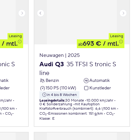
Leasing
Leasing
/ mtl.
693 €
/ mtl.
ab
Neuwagen | 2025
onic S
Audi Q3
35 TFSI S tronic S
line
atik
Benzin
Automatik
leder
150 PS (110 kW)
Kunstleder
in 4 bis 8 Wochen
km/Jahr
Leasingdetails
:
30 Monate
10.000 km/Jahr
0 € Sonderzahlung
mit Kaufoption
 l/100 km
Kraftstoffverbrauch (kombiniert)
:
6,6 l/100 km
m
CO₂-
CO₂-Emissionen
kombiniert
:
151 g/km
CO₂-
Klasse
:
E