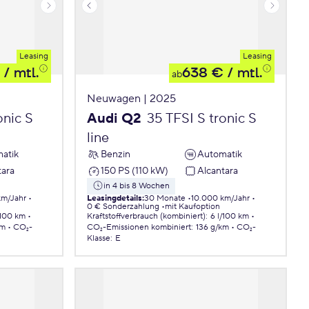
Leasing
Leasing
/ mtl.
638 €
/ mtl.
ab
Neuwagen | 2025
onic S
Audi Q2
35 TFSI S tronic S
line
atik
Benzin
Automatik
tara
150 PS (110 kW)
Alcantara
in 4 bis 8 Wochen
km/Jahr
Leasingdetails
:
30 Monate
10.000 km/Jahr
0 € Sonderzahlung
mit Kaufoption
/100 km
Kraftstoffverbrauch (kombiniert)
:
6 l/100 km
km
CO₂-
CO₂-Emissionen
kombiniert
:
136 g/km
CO₂-
Klasse
:
E