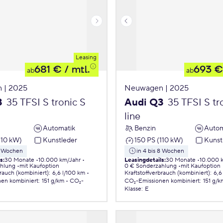
Leasing
681 €
/ mtl.
693 €
ab
ab
 | 2025
Neuwagen | 2025
3
35 TFSI S tronic S
Audi Q3
35 TFSI S tr
line
Automatik
Benzin
Autom
110 kW)
Kunstleder
150 PS (110 kW)
Kunst
 8 Wochen
in 4 bis 8 Wochen
ls
:
30 Monate
10.000 km/Jahr
Leasingdetails
:
30 Monate
10.000 
ahlung
mit Kaufoption
0 € Sonderzahlung
mit Kaufoption
brauch (kombiniert)
:
6,6 l/100 km
Kraftstoffverbrauch (kombiniert)
:
6,6
nen
kombiniert
:
151 g/km
CO₂-
CO₂-Emissionen
kombiniert
:
151 g/k
Klasse
:
E