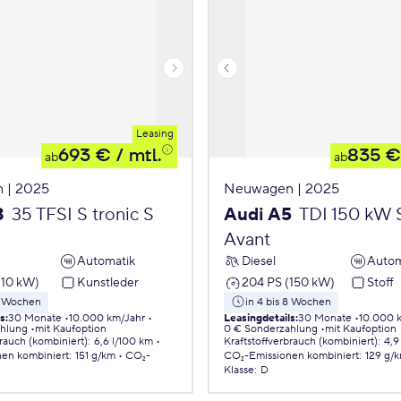
Leasing
693 €
/ mtl.
835 €
ab
ab
 | 2025
Neuwagen | 2025
3
35 TFSI S tronic S
Audi A5
TDI 150 kW S
Avant
Automatik
Diesel
Autom
110 kW)
Kunstleder
204 PS (150 kW)
Stoff
 8 Wochen
in 4 bis 8 Wochen
ls
:
30 Monate
10.000 km/Jahr
Leasingdetails
:
30 Monate
10.000 
ahlung
mit Kaufoption
0 € Sonderzahlung
mit Kaufoption
brauch (kombiniert)
:
6,6 l/100 km
Kraftstoffverbrauch (kombiniert)
:
4,9
nen
kombiniert
:
151 g/km
CO₂-
CO₂-Emissionen
kombiniert
:
129 g/
Klasse
:
D