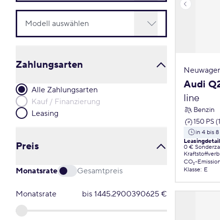
Zahlungsarten
Neuwagen
Audi Q
Alle Zahlungsarten
line
Kauf / Finanzierung
Benzin
Leasing
150 PS (
in 4 bis
Leasingdetai
Preis
0 € Sonderz
Kraftstoffver
CO₂-Emissio
Monatsrate
Gesamtpreis
Klasse
:
E
Monatsrate
bis
1445.2900390625
€