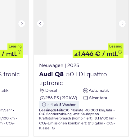
Leasing
Leasing
/ mtl.
1.446 €
/ mtl.
ab
Neuwagen | 2025
 tronic
Audi Q8
50 TDI quattro
tiptronic
atik
Diesel
Automatik
286 PS (210 kW)
Alcantara
in 4 bis 8 Wochen
km/Jahr
Leasingdetails
:
30 Monate
10.000 km/Jahr
0 € Sonderzahlung
mit Kaufoption
 l/100 km
Kraftstoffverbrauch (kombiniert)
:
8,1 l/100 km
km
CO₂-
CO₂-Emissionen
kombiniert
:
213 g/km
CO₂-
Klasse
:
G