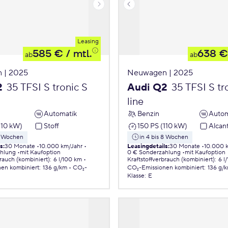
Leasing
585 €
/ mtl.
638 €
ab
ab
 | 2025
Neuwagen | 2025
2
35 TFSI S tronic S
Audi Q2
35 TFSI S tr
line
Automatik
Benzin
Autom
110 kW)
Stoff
150 PS (110 kW)
Alcan
 8 Wochen
in 4 bis 8 Wochen
ls
:
30 Monate
10.000 km/Jahr
Leasingdetails
:
30 Monate
10.000 
ahlung
mit Kaufoption
0 € Sonderzahlung
mit Kaufoption
brauch (kombiniert)
:
6 l/100 km
Kraftstoffverbrauch (kombiniert)
:
6 l
nen
kombiniert
:
136 g/km
CO₂-
CO₂-Emissionen
kombiniert
:
136 g/
Klasse
:
E