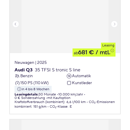
Leasing
681 €
/ mtl.
ab
Neuwagen | 2025
Audi Q3
35 TFSI S tronic S line
Benzin
Automatik
150 PS (110 kW)
Kunstleder
in 4 bis 8 Wochen
Leasingdetails
:
30 Monate
10.000 km/Jahr
0 € Sonderzahlung
mit Kaufoption
Kraftstoffverbrauch (kombiniert)
:
6,6 l/100 km
CO₂-Emissionen
kombiniert
:
151 g/km
CO₂-Klasse
:
E