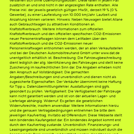
verstehen sich ohne Überführungskosten. Diese fallen in jedem Fall
zusätzlich an und sind nicht in der angezeigten Rate enthalten. Alle
Preise inkl. der jeweils gesetzlich gültigen MwSt., derzeit 19 % (0 %
Gewerbe), zu einer Laufleistung von 10.000 km/Jahr. Laufzeit und
Anzahlung können variieren. Hinweis: Neben Neuwagen bietet Allane
auch Gebrauchtwagen zu attraktiven Konditionen an.
Kraftstoffverbrauch: Weitere Informationen zum offiziellen
Kraftstoffverbrauch und den offiziellen spezifischen CO2-Emissionen
neuer Personenkraftwagen können dem Leitfaden über den
Kraftstoffverbrauch und die CO2-Emissionen neuer
Personenkraftwagen entnommen werden, der an allen Verkaufsstellen
und bei der Deutschen Automobiltreuhand GmbH unter www.dat.de
unentgeltlich erhältlich ist. Beschreibung: Die Fahrzeugbeschreibung
dient lediglich der allg. Identifizierung des Fahrzeuges und stellt keine
Zusicherung im kaufrechtlichen Sinn dar. Die Angaben erheben nicht
den Anspruch auf Vollständigkeit. Die gemachten
Angaben/Beschreibungen sind unverbindlich und dienen nicht als
zugesicherte Eigenschaften. Der Verkäufer übernimmt keine Haftung
für Tipp u. Datenübermittlungsfehler. Ausstattungen sind ggfs.
gesondert zu prüfen. Verfügbarkeit: Die Verfügbarkeit der Fahrzeuge
kann nicht garantiert werden und ist von der aktuellen Lager- und
Lieferlage abhängig. Widerruf: Es gelten die gesetzlichen
Widerrufsrechte, insofern anwendbar. Weitere Informationen hierzu
und die genauen Vertragsbedingungen entnehmen Sie bitte dem
jeweiligen Kaufvertrag. Invitatio ad Offerendum: Diese Webseite stellt
kein bindendes Kaufangebot dar. Ein bindendes Angebot kommt erst
durch den Kaufvertrag zustande. Unverbindlich: Finanzierungs- und
Leasingangebote sind unverbindlich und müssen individuell durch die