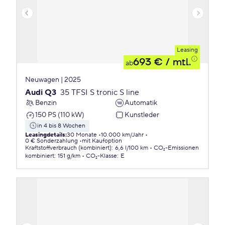
Leasing
693 €
/ mtl.
ab
Neuwagen | 2025
Audi Q3
35 TFSI S tronic S line
Benzin
Automatik
150 PS (110 kW)
Kunstleder
in 4 bis 8 Wochen
Leasingdetails
:
30 Monate
10.000 km/Jahr
0 € Sonderzahlung
mit Kaufoption
Kraftstoffverbrauch (kombiniert)
:
6,6 l/100 km
CO₂-Emissionen
kombiniert
:
151 g/km
CO₂-Klasse
:
E