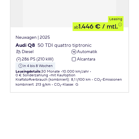
Leasing
1.446 €
/ mtl.
ab
Neuwagen | 2025
Audi Q8
50 TDI quattro tiptronic
Diesel
Automatik
286 PS (210 kW)
Alcantara
in 4 bis 8 Wochen
Leasingdetails
:
30 Monate
10.000 km/Jahr
0 € Sonderzahlung
mit Kaufoption
Kraftstoffverbrauch (kombiniert)
:
8,1 l/100 km
CO₂-Emissionen
kombiniert
:
213 g/km
CO₂-Klasse
:
G