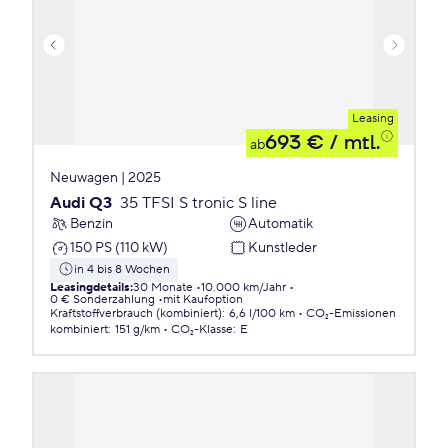
Leasing
693 €
/ mtl.
ab
Neuwagen | 2025
Audi Q3
35 TFSI S tronic S line
Benzin
Automatik
150 PS (110 kW)
Kunstleder
in 4 bis 8 Wochen
Leasingdetails
:
30 Monate
10.000 km/Jahr
0 € Sonderzahlung
mit Kaufoption
Kraftstoffverbrauch (kombiniert)
:
6,6 l/100 km
CO₂-Emissionen
kombiniert
:
151 g/km
CO₂-Klasse
:
E