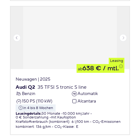
Leasing
638 €
/ mtl.
ab
Neuwagen | 2025
Audi Q2
35 TFSI S tronic S line
Benzin
Automatik
150 PS (110 kW)
Alcantara
in 4 bis 8 Wochen
Leasingdetails
:
30 Monate
10.000 km/Jahr
0 € Sonderzahlung
mit Kaufoption
Kraftstoffverbrauch (kombiniert)
:
6 l/100 km
CO₂-Emissionen
kombiniert
:
136 g/km
CO₂-Klasse
:
E