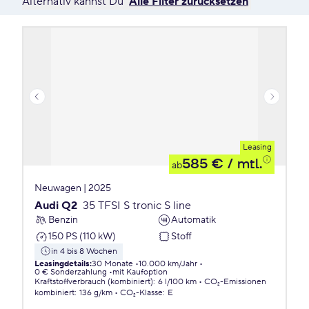
Alternativ kannst Du
Alle Filter zurücksetzen
Leasing
585 €
/ mtl.
ab
Neuwagen | 2025
Audi Q2
35 TFSI S tronic S line
Benzin
Automatik
150 PS (110 kW)
Stoff
in 4 bis 8 Wochen
Leasingdetails
:
30 Monate
10.000 km/Jahr
0 € Sonderzahlung
mit Kaufoption
Kraftstoffverbrauch (kombiniert)
:
6 l/100 km
CO₂-Emissionen
kombiniert
:
136 g/km
CO₂-Klasse
:
E