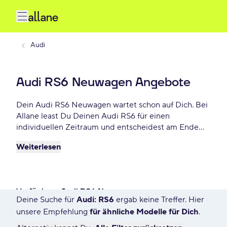
Audi
Audi RS6 Neuwagen Angebote
Dein Audi RS6 Neuwagen wartet schon auf Dich. Bei
Allane least Du Deinen Audi RS6 für einen
individuellen Zeitraum und entscheidest am Ende
der Laufzeit ob Du Dein RS6 kaufen möchtest oder
Weiterlesen
zurückgeben willst. Finde das perfekte Audi RS6
Neuwagen Angebot schon ab - € monatlich.
Verfügbare Audi RS6 Neuwagen
Deine Suche für
Audi: RS6
ergab keine Treffer. Hier
9 Angebote für Deine Suche
unsere Empfehlung
für ähnliche Modelle für Dich
.