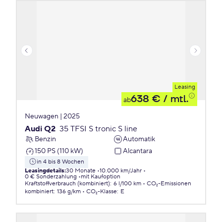
Leasing
638 €
/ mtl.
ab
Neuwagen | 2025
Audi Q2
35 TFSI S tronic S line
Benzin
Automatik
150 PS (110 kW)
Alcantara
in 4 bis 8 Wochen
Leasingdetails
:
30 Monate
10.000 km/Jahr
0 € Sonderzahlung
mit Kaufoption
Kraftstoffverbrauch (kombiniert)
:
6 l/100 km
CO₂-Emissionen
kombiniert
:
136 g/km
CO₂-Klasse
:
E