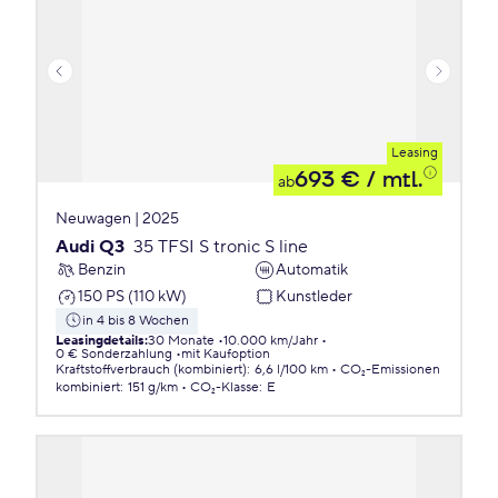
Leasing
693 €
/ mtl.
ab
Neuwagen | 2025
Audi Q3
35 TFSI S tronic S line
Benzin
Automatik
150 PS (110 kW)
Kunstleder
in 4 bis 8 Wochen
Leasingdetails
:
30 Monate
10.000 km/Jahr
0 € Sonderzahlung
mit Kaufoption
Kraftstoffverbrauch (kombiniert)
:
6,6 l/100 km
CO₂-Emissionen
kombiniert
:
151 g/km
CO₂-Klasse
:
E