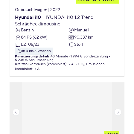
ab
Gebrauchtwagen | 2022
Hyundai i10
HYUNDAI i10 1.2 Trend
Schräghecklimousine
Benzin
Manuell
84 PS (62 kW)
90.337 km
EZ
:
05/23
Stoff
in 4 bis 8 Wochen
Finanzierungsdetails
:
48 Monate
1.994 € Sonderzahlung
5.235 € Schlusszahlung
Kraftstoffverbrauch (kombiniert)
:
k.A.
CO₂-Emissionen
kombiniert
:
k.A.