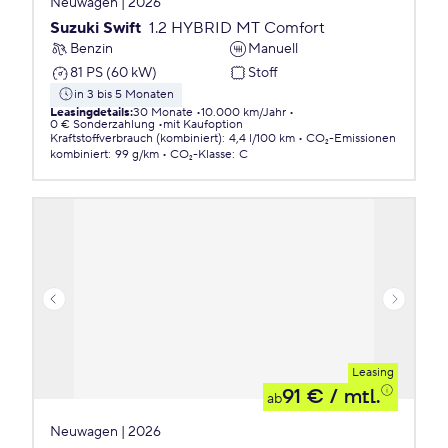
Neuwagen | 2026
Suzuki Swift
1.2 HYBRID MT Comfort
Benzin
Manuell
81 PS (60 kW)
Stoff
in 3 bis 5 Monaten
Leasingdetails
:
30 Monate
10.000 km/Jahr
0 € Sonderzahlung
mit Kaufoption
Kraftstoffverbrauch (kombiniert)
:
4,4 l/100 km
CO₂-Emissionen
kombiniert
:
99 g/km
CO₂-Klasse
:
C
Leasing
91 €
/ mtl.
ab
Neuwagen | 2026