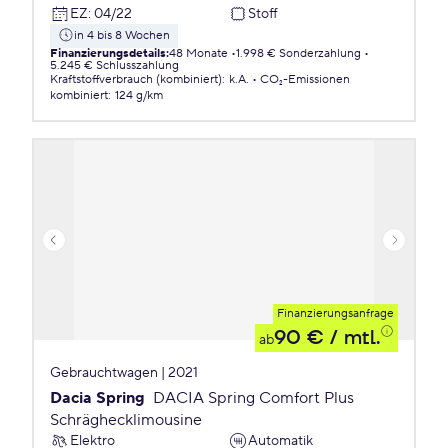
EZ
:
04/22
Stoff
in 4 bis 8 Wochen
Finanzierungsdetails
:
48 Monate
1.998 € Sonderzahlung
5.245 € Schlusszahlung
Kraftstoffverbrauch (kombiniert)
:
k.A.
CO₂-Emissionen
kombiniert
:
124 g/km
Finanzierungsanfrage
90 €
/ mtl.
ab
Gebrauchtwagen | 2021
Dacia Spring
DACIA Spring Comfort Plus
Schräghecklimousine
Elektro
Automatik