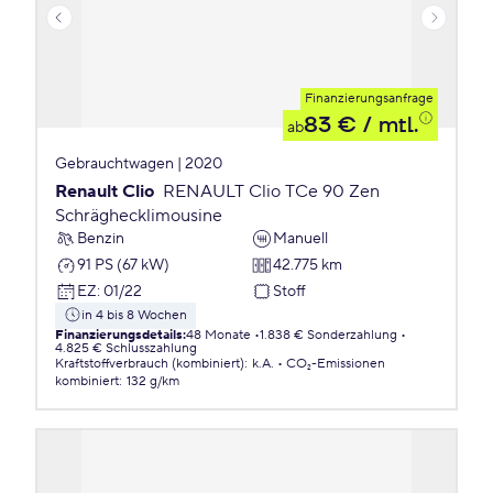
Finanzierungsanfrage
83 €
/ mtl.
ab
Gebrauchtwagen | 2020
Renault Clio
RENAULT Clio TCe 90 Zen
Schräghecklimousine
Benzin
Manuell
91 PS (67 kW)
42.775 km
EZ
:
01/22
Stoff
in 4 bis 8 Wochen
Finanzierungsdetails
:
48 Monate
1.838 € Sonderzahlung
4.825 € Schlusszahlung
Kraftstoffverbrauch (kombiniert)
:
k.A.
CO₂-Emissionen
kombiniert
:
132 g/km