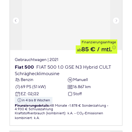
Finanzierungsanfrage
85 €
/ mtl.
ab
Gebrauchtwagen | 2021
Fiat 500
FIAT 500 1.0 GSE N3 Hybrid CULT
Schräghecklimousine
Benzin
Manuell
69 PS (51 kW)
16.867 km
EZ
:
02/22
Stoff
in 4 bis 8 Wochen
Finanzierungsdetails
:
48 Monate
1.878 € Sonderzahlung
4.930 € Schlusszahlung
Kraftstoffverbrauch (kombiniert)
:
k.A.
CO₂-Emissionen
kombiniert
:
k.A.