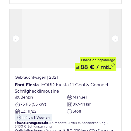
Finanzierungsanfrage
88 €
/ mtl.
ab
Gebrauchtwagen | 2021
Ford Fiesta
FORD Fiesta 1,1 Cool & Connect
Schräghecklimousine
Benzin
Manuell
75 PS (55 kW)
89.944 km
EZ
:
11/22
Stoff
in 4 bis 8 Wochen
Finanzierungsdetails
:
48 Monate
1.954 € Sonderzahlung
5.130 € Schlusszahlung
Kraftstoffverbrauch (kombiniert)
:
5,7 l/100 km
CO₂-Emissionen