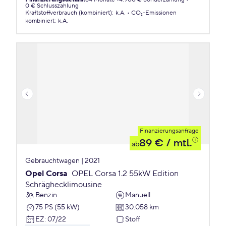
0 € Schlusszahlung
Kraftstoffverbrauch (kombiniert)
:
k.A.
CO₂-Emissionen
kombiniert
:
k.A.
Finanzierungsanfrage
89 €
/ mtl.
ab
Gebrauchtwagen | 2021
Opel Corsa
OPEL Corsa 1.2 55kW Edition
Schräghecklimousine
Benzin
Manuell
75 PS (55 kW)
30.058 km
EZ
:
07/22
Stoff