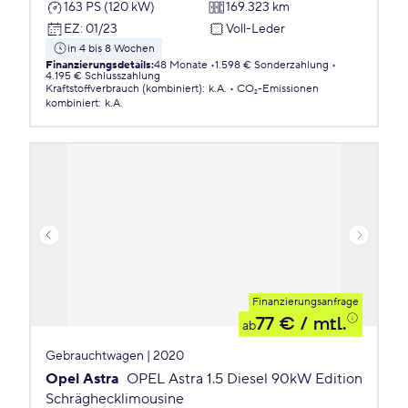
163 PS (120 kW)
169.323 km
EZ
:
01/23
Voll-Leder
in 4 bis 8 Wochen
Finanzierungsdetails
:
48 Monate
1.598 € Sonderzahlung
4.195 € Schlusszahlung
Kraftstoffverbrauch (kombiniert)
:
k.A.
CO₂-Emissionen
kombiniert
:
k.A.
Finanzierungsanfrage
77 €
/ mtl.
ab
Gebrauchtwagen | 2020
Opel Astra
OPEL Astra 1.5 Diesel 90kW Edition
Schräghecklimousine