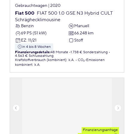
Gebrauchtwagen | 2020
Fiat 500
FIAT 500 1.0 GSE N3 Hybrid CULT
Schräghecklimousine
Benzin
Manuell
69 PS (51 kW)
66.248 km
EZ
:
11/21
Stoff
in 4 bis 8 Wochen
Finanzierungsdetails
:
48 Monate
1.738 € Sonderzahlung
4.563 € Schlusszahlung
Kraftstoffverbrauch (kombiniert)
:
k.A.
CO₂-Emissionen
kombiniert
:
k.A.
Finanzierungsanfrage