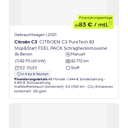
Finanzierungsanfrage
83 €
/ mtl.
ab
Gebrauchtwagen | 2021
Citroën C3
CITROEN C3 PureTech 83
Stop&Start FEEL PACK Schräghecklimousine
Benzin
Manuell
82 PS (60 kW)
42.772 km
EZ
:
01/23
Stoff
in 4 bis 8 Wochen
Finanzierungsdetails
:
48 Monate
1.844 € Sonderzahlung
4.841 € Schlusszahlung
Kraftstoffverbrauch (kombiniert)
:
5,5 l/100 km
CO₂-Emissionen
kombiniert
:
125 g/km