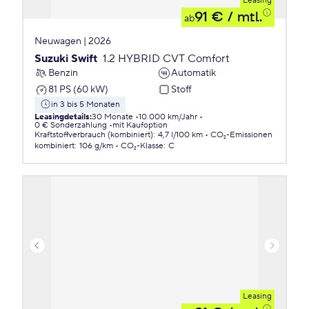
Leasing
91 €
/ mtl.
ab
Neuwagen | 2026
Suzuki Swift
1.2 HYBRID CVT Comfort
Benzin
Automatik
81 PS (60 kW)
Stoff
in 3 bis 5 Monaten
Leasingdetails
:
30 Monate
10.000 km/Jahr
0 € Sonderzahlung
mit Kaufoption
Kraftstoffverbrauch (kombiniert)
:
4,7 l/100 km
CO₂-Emissionen
kombiniert
:
106 g/km
CO₂-Klasse
:
C
Leasing