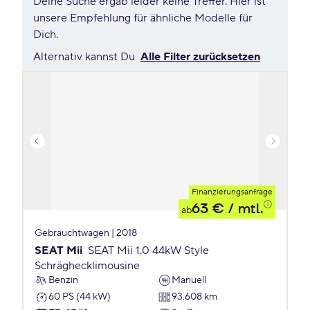
Deine Suche ergab leider keine Treffer. Hier ist
unsere Empfehlung für ähnliche Modelle für
Dich.
Alternativ kannst Du
Alle Filter zurücksetzen
Finanzierungsanfrage
63 €
/ mtl.
ab
Gebrauchtwagen | 2018
SEAT Mii
SEAT Mii 1.0 44kW Style
Schräghecklimousine
Benzin
Manuell
60 PS (44 kW)
93.608 km