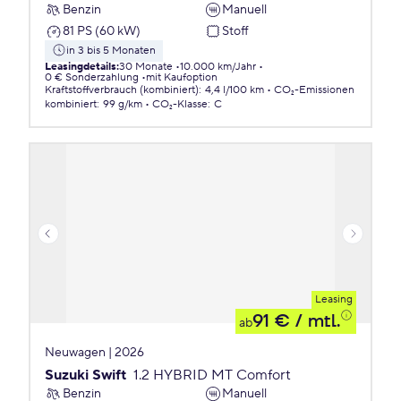
Benzin
Manuell
81 PS (60 kW)
Stoff
in 3 bis 5 Monaten
Leasingdetails
:
30 Monate
10.000 km/Jahr
0 € Sonderzahlung
mit Kaufoption
Kraftstoffverbrauch (kombiniert)
:
4,4 l/100 km
CO₂-Emissionen
kombiniert
:
99 g/km
CO₂-Klasse
:
C
Leasing
91 €
/ mtl.
ab
Neuwagen | 2026
Suzuki Swift
1.2 HYBRID MT Comfort
Benzin
Manuell