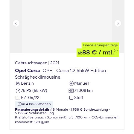
Finanzierungsanfrage
88 €
/ mtl.
ab
Gebrauchtwagen | 2021
Opel Corsa
OPEL Corsa 1.2 55kW Edition
Schräghecklimousine
Benzin
Manuell
75 PS (55 kW)
71.308 km
EZ
:
06/22
Stoff
in 4 bis 8 Wochen
Finanzierungsdetails
:
48 Monate
1.938 € Sonderzahlung
5.088 € Schlusszahlung
Kraftstoffverbrauch (kombiniert)
:
5,3 l/100 km
CO₂-Emissionen
kombiniert
:
120 g/km