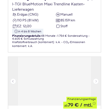
l-TGI BlueMotion Maxi Trendline Kasten-
Lieferwagen
Erdgas (CNG)
Manuell
110 PS (81 kW)
85.159 km
EZ
:
12/20
Stoff
in 4 bis 8 Wochen
Finanzierungsdetails
:
48 Monate
1.754 € Sonderzahlung
4.605 € Schlusszahlung
Kraftstoffverbrauch (kombiniert)
:
k.A.
CO₂-Emissionen
kombiniert
:
k.A.
Finanzierungsanfrage
79 €
/ mtl.
ab