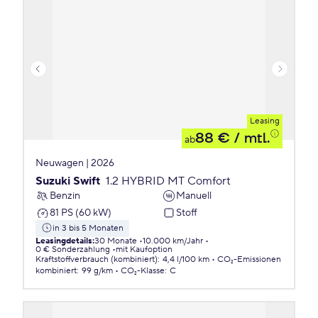
Leasing
88 €
/ mtl.
ab
Neuwagen | 2026
Suzuki Swift
1.2 HYBRID MT Comfort
Benzin
Manuell
81 PS (60 kW)
Stoff
in 3 bis 5 Monaten
Leasingdetails
:
30 Monate
10.000 km/Jahr
0 € Sonderzahlung
mit Kaufoption
Kraftstoffverbrauch (kombiniert)
:
4,4 l/100 km
CO₂-Emissionen
kombiniert
:
99 g/km
CO₂-Klasse
:
C