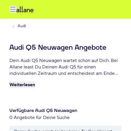
Audi
Audi Q5 Neuwagen Angebote
Dein Audi Q5 Neuwagen wartet schon auf Dich. Bei
Allane least Du Deinen Audi Q5 für einen
individuellen Zeitraum und entscheidest am Ende
der Laufzeit ob Du Dein Q5 kaufen möchtest oder
Weiterlesen
zurückgeben willst. Finde das perfekte Audi Q5
Neuwagen Angebot schon ab - € monatlich.
Verfügbare Audi Q5 Neuwagen
0 Angebote für Deine Suche