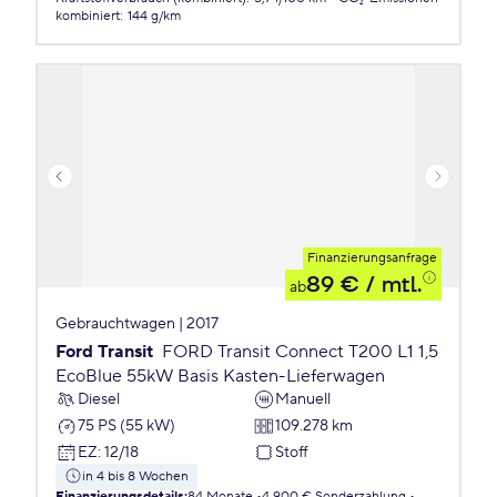
kombiniert
:
144 g/km
Finanzierungsanfrage
89 €
/ mtl.
ab
Gebrauchtwagen | 2017
Ford Transit
FORD Transit Connect T200 L1 1,5
EcoBlue 55kW Basis Kasten-Lieferwagen
Diesel
Manuell
75 PS (55 kW)
109.278 km
EZ
:
12/18
Stoff
in 4 bis 8 Wochen
Finanzierungsdetails
:
84 Monate
4.900 € Sonderzahlung