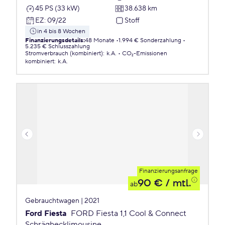
45 PS (33 kW)
38.638 km
EZ
:
09/22
Stoff
in 4 bis 8 Wochen
Finanzierungsdetails
:
48 Monate
1.994 € Sonderzahlung
5.235 € Schlusszahlung
Stromverbrauch (kombiniert)
:
k.A.
CO₂-Emissionen
kombiniert
:
k.A.
Finanzierungsanfrage
90 €
/ mtl.
ab
Gebrauchtwagen | 2021
Ford Fiesta
FORD Fiesta 1,1 Cool & Connect
Schräghecklimousine