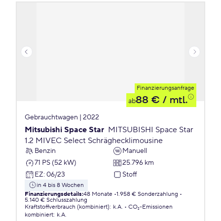
Finanzierungsanfrage
88 €
/ mtl.
ab
Gebrauchtwagen | 2022
Mitsubishi Space Star
MITSUBISHI Space Star
1.2 MIVEC Select Schräghecklimousine
Benzin
Manuell
71 PS (52 kW)
25.796 km
EZ
:
06/23
Stoff
in 4 bis 8 Wochen
Finanzierungsdetails
:
48 Monate
1.958 € Sonderzahlung
5.140 € Schlusszahlung
Kraftstoffverbrauch (kombiniert)
:
k.A.
CO₂-Emissionen
kombiniert
:
k.A.