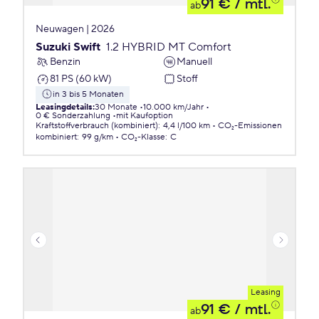
91 €
/ mtl.
ab
Neuwagen | 2026
Suzuki Swift
1.2 HYBRID MT Comfort
Benzin
Manuell
81 PS (60 kW)
Stoff
in 3 bis 5 Monaten
Leasingdetails
:
30 Monate
10.000 km/Jahr
0 € Sonderzahlung
mit Kaufoption
Kraftstoffverbrauch (kombiniert)
:
4,4 l/100 km
CO₂-Emissionen
kombiniert
:
99 g/km
CO₂-Klasse
:
C
Leasing
91 €
/ mtl.
ab