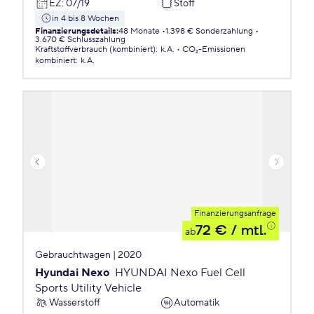
EZ
:
07/19
Stoff
in 4 bis 8 Wochen
Finanzierungsdetails
:
48 Monate
1.398 € Sonderzahlung
3.670 € Schlusszahlung
Kraftstoffverbrauch (kombiniert)
:
k.A.
CO₂-Emissionen
kombiniert
:
k.A.
Finanzierungsanfrage
72 €
/ mtl.
ab
Gebrauchtwagen | 2020
Hyundai Nexo
HYUNDAI Nexo Fuel Cell
Sports Utility Vehicle
Wasserstoff
Automatik