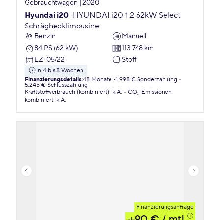
Gebrauchtwagen | 2020
Hyundai i20
HYUNDAI i20 1.2 62kW Select
Schräghecklimousine
Benzin
Manuell
84 PS (62 kW)
113.748 km
EZ
:
05/22
Stoff
in 4 bis 8 Wochen
Finanzierungsdetails
:
48 Monate
1.998 € Sonderzahlung
5.245 € Schlusszahlung
Kraftstoffverbrauch (kombiniert)
:
k.A.
CO₂-Emissionen
kombiniert
:
k.A.
Finanzierungsanfrage
90 €
/ mtl.