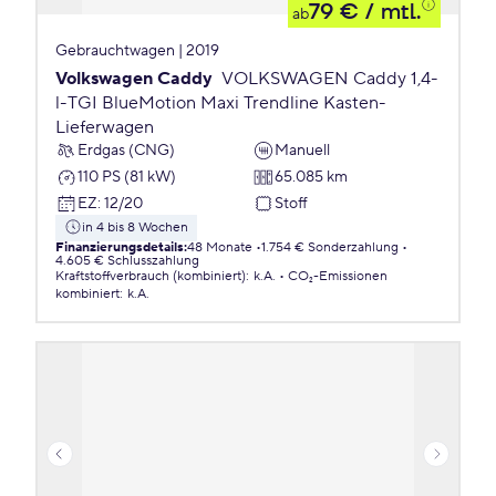
79 €
/ mtl.
ab
Gebrauchtwagen | 2019
Volkswagen Caddy
VOLKSWAGEN Caddy 1,4-
l-TGI BlueMotion Maxi Trendline Kasten-
Lieferwagen
Erdgas (CNG)
Manuell
110 PS (81 kW)
65.085 km
EZ
:
12/20
Stoff
in 4 bis 8 Wochen
Finanzierungsdetails
:
48 Monate
1.754 € Sonderzahlung
4.605 € Schlusszahlung
Kraftstoffverbrauch (kombiniert)
:
k.A.
CO₂-Emissionen
kombiniert
:
k.A.