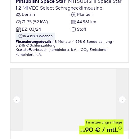
Mitsubishi Space Star
MITSUBISHI Space Star
1.2 MIVEC Select Schräghecklimousine
Benzin
Manuell
71 PS (52 kW)
44.961 km
EZ
:
03/24
Stoff
in 4 bis 8 Wochen
Finanzierungsdetails
:
48 Monate
1.998 € Sonderzahlung
5.245 € Schlusszahlung
Kraftstoffverbrauch (kombiniert)
:
k.A.
CO₂-Emissionen
kombiniert
:
k.A.
Finanzierungsanfrage
90 €
/ mtl.
ab