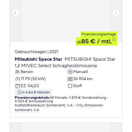
Finanzierungsanfrage
85 €
/ mtl.
ab
Gebrauchtwagen | 2021
Mitsubishi Space Star
MITSUBISHI Space Star
1.2 MIVEC Select Schräghecklimousine
Benzin
Manuell
71 PS (52 kW)
36.904 km
EZ
:
04/23
Stoff
in 4 bis 8 Wochen
Finanzierungsdetails
:
48 Monate
1.874 € Sonderzahlung
4.920 € Schlusszahlung
Kraftstoffverbrauch (kombiniert)
:
k.A.
CO₂-Emissionen
kombiniert
:
k.A.