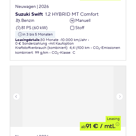
Neuwagen | 2026
Suzuki Swift
1.2 HYBRID MT Comfort
Benzin
Manuell
81 PS (60 kW)
Stoff
in 3 bis 5 Monaten
Leasingdetails
:
30 Monate
10.000 km/Jahr
0 € Sonderzahlung
mit Kaufoption
Kraftstoffverbrauch (kombiniert)
:
4,4 l/100 km
CO₂-Emissionen
kombiniert
:
99 g/km
CO₂-Klasse
:
C
Leasing
91 €
/ mtl.
ab