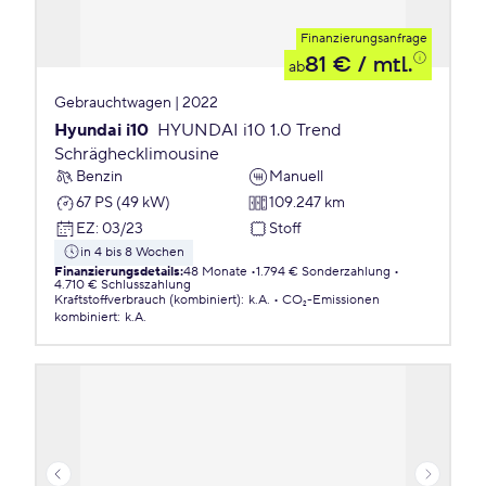
Finanzierungsanfrage
81 €
/ mtl.
ab
Gebrauchtwagen | 2022
Hyundai i10
HYUNDAI i10 1.0 Trend
Schräghecklimousine
Benzin
Manuell
67 PS (49 kW)
109.247 km
EZ
:
03/23
Stoff
in 4 bis 8 Wochen
Finanzierungsdetails
:
48 Monate
1.794 € Sonderzahlung
4.710 € Schlusszahlung
Kraftstoffverbrauch (kombiniert)
:
k.A.
CO₂-Emissionen
kombiniert
:
k.A.