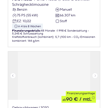
Schräghecklimousine
Benzin
Manuell
75 PS (55 kW)
66.307 km
EZ
:
10/22
Stoff
in 4 bis 8 Wochen
Finanzierungsdetails
:
48 Monate
1.998 € Sonderzahlung
5.245 € Schlusszahlung
Kraftstoffverbrauch (kombiniert)
:
5,7 l/100 km
CO₂-Emissionen
kombiniert
:
144 g/km
Finanzierungsanfrage
90 €
/ mtl.
ab
Gebrauchtwagen | 2020