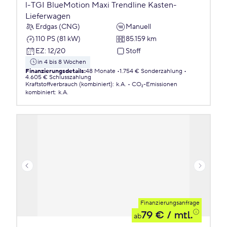
l-TGI BlueMotion Maxi Trendline Kasten-
Lieferwagen
Erdgas (CNG)
Manuell
110 PS (81 kW)
85.159 km
EZ
:
12/20
Stoff
in 4 bis 8 Wochen
Finanzierungsdetails
:
48 Monate
1.754 € Sonderzahlung
4.605 € Schlusszahlung
Kraftstoffverbrauch (kombiniert)
:
k.A.
CO₂-Emissionen
kombiniert
:
k.A.
Finanzierungsanfrage
79 €
/ mtl.
ab