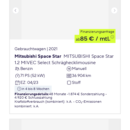
Finanzierungsanfrage
85 €
/ mtl.
ab
Gebrauchtwagen | 2021
Mitsubishi Space Star
MITSUBISHI Space Star
1.2 MIVEC Select Schräghecklimousine
Benzin
Manuell
71 PS (52 kW)
36.904 km
EZ
:
04/23
Stoff
in 4 bis 8 Wochen
Finanzierungsdetails
:
48 Monate
1.874 € Sonderzahlung
4.920 € Schlusszahlung
Kraftstoffverbrauch (kombiniert)
:
k.A.
CO₂-Emissionen
kombiniert
:
k.A.