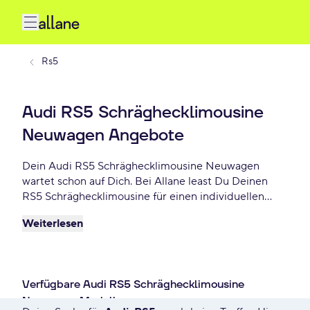
Rs5
Audi RS5 Schräghecklimousine
Neuwagen Angebote
Dein Audi RS5 Schräghecklimousine Neuwagen
wartet schon auf Dich. Bei Allane least Du Deinen
RS5 Schräghecklimousine für einen individuellen
Zeitraum und entscheidest am Ende der Laufzeit ob
Weiterlesen
Du Dein RS5 Schräghecklimousine kaufen möchtest
oder zurückgeben willst. Finde das perfekte Audi
RS5 Schräghecklimousine Neuwagen Angebot schon
ab - € monatlich.
Verfügbare Audi RS5 Schräghecklimousine
Neuwagen Modelle