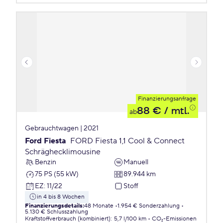
Finanzierungsanfrage
88 €
/ mtl.
ab
Gebrauchtwagen | 2021
Ford Fiesta
FORD Fiesta 1,1 Cool & Connect
Schräghecklimousine
Benzin
Manuell
75 PS (55 kW)
89.944 km
EZ
:
11/22
Stoff
in 4 bis 8 Wochen
Finanzierungsdetails
:
48 Monate
1.954 € Sonderzahlung
5.130 € Schlusszahlung
Kraftstoffverbrauch (kombiniert)
:
5,7 l/100 km
CO₂-Emissionen