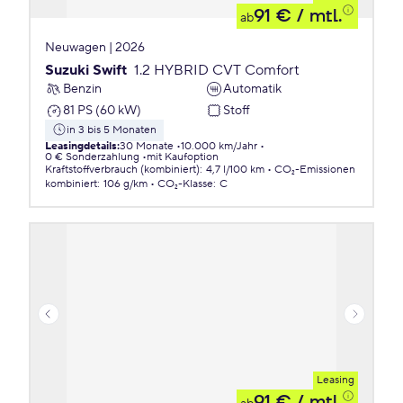
91 €
/ mtl.
ab
Neuwagen | 2026
Suzuki Swift
1.2 HYBRID CVT Comfort
Benzin
Automatik
81 PS (60 kW)
Stoff
in 3 bis 5 Monaten
Leasingdetails
:
30 Monate
10.000 km/Jahr
0 € Sonderzahlung
mit Kaufoption
Kraftstoffverbrauch (kombiniert)
:
4,7 l/100 km
CO₂-Emissionen
kombiniert
:
106 g/km
CO₂-Klasse
:
C
Leasing
91 €
/ mtl.