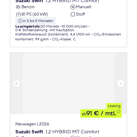
Suzuki Swift
1.2 HYBRID MT Comfort
Benzin
Manuell
81 PS (60 kW)
Stoff
in 3 bis 5 Monaten
Leasingdetails
:
30 Monate
10.000 km/Jahr
0 € Sonderzahlung
mit Kaufoption
Kraftstoffverbrauch (kombiniert)
:
4,4 l/100 km
CO₂-Emissionen
kombiniert
:
99 g/km
CO₂-Klasse
:
C
Leasing
91 €
/ mtl.
ab
Neuwagen | 2026
Suzuki Swift
1.2 HYBRID MT Comfort