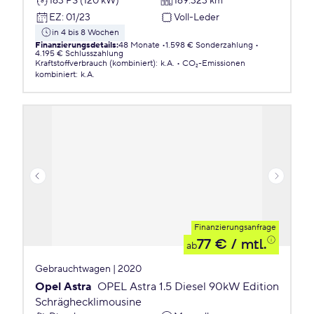
163 PS (120 kW)
169.323 km
EZ
:
01/23
Voll-Leder
in 4 bis 8 Wochen
Finanzierungsdetails
:
48 Monate
1.598 € Sonderzahlung
4.195 € Schlusszahlung
Kraftstoffverbrauch (kombiniert)
:
k.A.
CO₂-Emissionen
kombiniert
:
k.A.
Finanzierungsanfrage
77 €
/ mtl.
ab
Gebrauchtwagen | 2020
Opel Astra
OPEL Astra 1.5 Diesel 90kW Edition
Schräghecklimousine