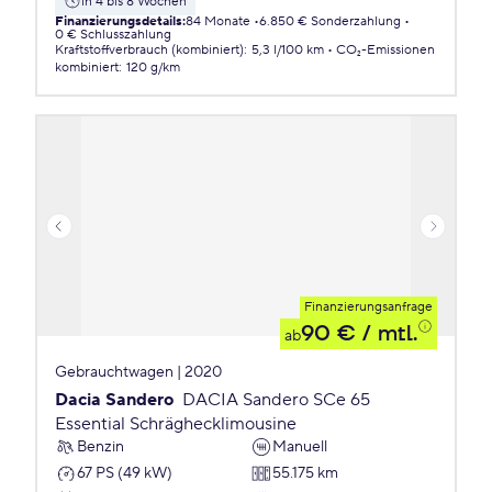
in 4 bis 8 Wochen
Finanzierungsdetails
:
84 Monate
6.850 € Sonderzahlung
0 € Schlusszahlung
Kraftstoffverbrauch (kombiniert)
:
5,3 l/100 km
CO₂-Emissionen
kombiniert
:
120 g/km
Finanzierungsanfrage
90 €
/ mtl.
ab
Gebrauchtwagen | 2020
Dacia Sandero
DACIA Sandero SCe 65
Essential Schräghecklimousine
Benzin
Manuell
67 PS (49 kW)
55.175 km