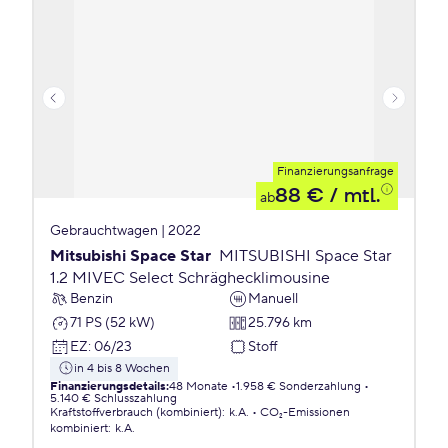
Finanzierungsanfrage
88 €
/ mtl.
ab
Gebrauchtwagen | 2022
Mitsubishi Space Star
MITSUBISHI Space Star
1.2 MIVEC Select Schräghecklimousine
Benzin
Manuell
71 PS (52 kW)
25.796 km
EZ
:
06/23
Stoff
in 4 bis 8 Wochen
Finanzierungsdetails
:
48 Monate
1.958 € Sonderzahlung
5.140 € Schlusszahlung
Kraftstoffverbrauch (kombiniert)
:
k.A.
CO₂-Emissionen
kombiniert
:
k.A.