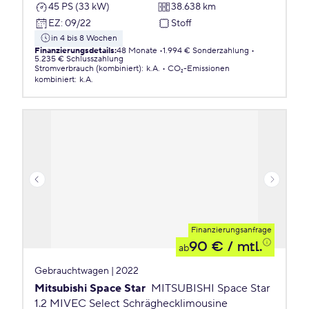
45 PS (33 kW)
38.638 km
EZ
:
09/22
Stoff
in 4 bis 8 Wochen
Finanzierungsdetails
:
48 Monate
1.994 € Sonderzahlung
5.235 € Schlusszahlung
Stromverbrauch (kombiniert)
:
k.A.
CO₂-Emissionen
kombiniert
:
k.A.
Finanzierungsanfrage
90 €
/ mtl.
ab
Gebrauchtwagen | 2022
Mitsubishi Space Star
MITSUBISHI Space Star
1.2 MIVEC Select Schräghecklimousine