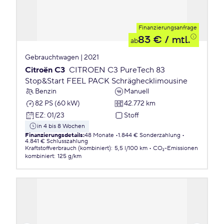
Finanzierungsanfrage
83 €
/ mtl.
ab
Gebrauchtwagen | 2021
Citroën C3
CITROEN C3 PureTech 83
Stop&Start FEEL PACK Schräghecklimousine
Benzin
Manuell
82 PS (60 kW)
42.772 km
EZ
:
01/23
Stoff
in 4 bis 8 Wochen
Finanzierungsdetails
:
48 Monate
1.844 € Sonderzahlung
4.841 € Schlusszahlung
Kraftstoffverbrauch (kombiniert)
:
5,5 l/100 km
CO₂-Emissionen
kombiniert
:
125 g/km