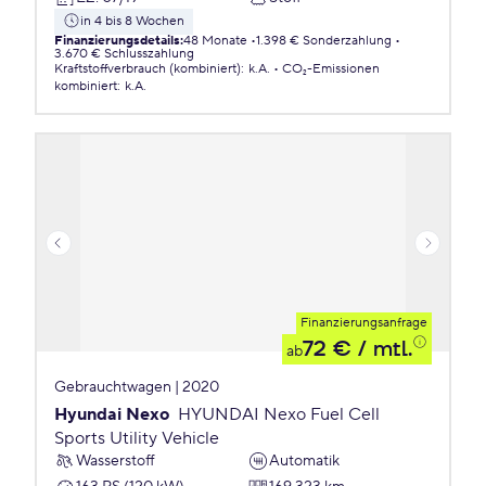
in 4 bis 8 Wochen
Finanzierungsdetails
:
48 Monate
1.398 € Sonderzahlung
3.670 € Schlusszahlung
Kraftstoffverbrauch (kombiniert)
:
k.A.
CO₂-Emissionen
kombiniert
:
k.A.
Finanzierungsanfrage
72 €
/ mtl.
ab
Gebrauchtwagen | 2020
Hyundai Nexo
HYUNDAI Nexo Fuel Cell
Sports Utility Vehicle
Wasserstoff
Automatik