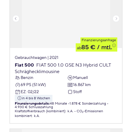
Finanzierungsanfrage
85 €
/ mtl.
ab
Gebrauchtwagen | 2021
Fiat 500
FIAT 500 1.0 GSE N3 Hybrid CULT
Schräghecklimousine
Benzin
Manuell
69 PS (51 kW)
16.867 km
EZ
:
02/22
Stoff
in 4 bis 8 Wochen
Finanzierungsdetails
:
48 Monate
1.878 € Sonderzahlung
4.930 € Schlusszahlung
Kraftstoffverbrauch (kombiniert)
:
k.A.
CO₂-Emissionen
kombiniert
:
k.A.