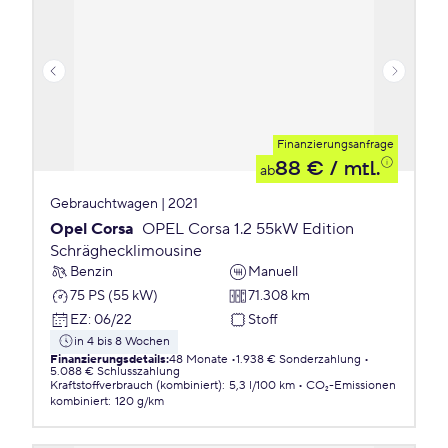
Finanzierungsanfrage
88 €
/ mtl.
ab
Gebrauchtwagen | 2021
Opel Corsa
OPEL Corsa 1.2 55kW Edition
Schräghecklimousine
Benzin
Manuell
75 PS (55 kW)
71.308 km
EZ
:
06/22
Stoff
in 4 bis 8 Wochen
Finanzierungsdetails
:
48 Monate
1.938 € Sonderzahlung
5.088 € Schlusszahlung
Kraftstoffverbrauch (kombiniert)
:
5,3 l/100 km
CO₂-Emissionen
kombiniert
:
120 g/km