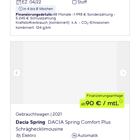
EZ
:
04/22
Stoff
in 4 bis 8 Wochen
Finanzierungsdetails
:
48 Monate
1.998 € Sonderzahlung
5.245 € Schlusszahlung
Kraftstoffverbrauch (kombiniert)
:
k.A.
CO₂-Emissionen
kombiniert
:
124 g/km
Finanzierungsanfrage
90 €
/ mtl.
ab
Gebrauchtwagen | 2021
Dacia Spring
DACIA Spring Comfort Plus
Schräghecklimousine
Elektro
Automatik