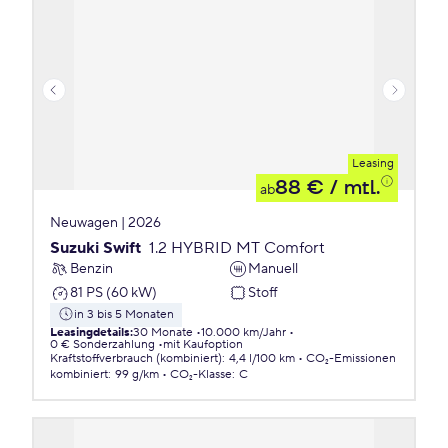
Leasing
88 €
/ mtl.
ab
Neuwagen | 2026
Suzuki Swift
1.2 HYBRID MT Comfort
Benzin
Manuell
81 PS (60 kW)
Stoff
in 3 bis 5 Monaten
Leasingdetails
:
30 Monate
10.000 km/Jahr
0 € Sonderzahlung
mit Kaufoption
Kraftstoffverbrauch (kombiniert)
:
4,4 l/100 km
CO₂-Emissionen
kombiniert
:
99 g/km
CO₂-Klasse
:
C