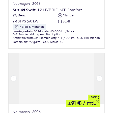
Neuwagen | 2026
Suzuki Swift
1.2 HYBRID MT Comfort
Benzin
Manuell
81 PS (60 kW)
Stoff
in 3 bis 5 Monaten
Leasingdetails
:
30 Monate
10.000 km/Jahr
0 € Sonderzahlung
mit Kaufoption
Kraftstoffverbrauch (kombiniert)
:
4,4 l/100 km
CO₂-Emissionen
kombiniert
:
99 g/km
CO₂-Klasse
:
C
Leasing
91 €
/ mtl.
ab
Neuwagen | 2026