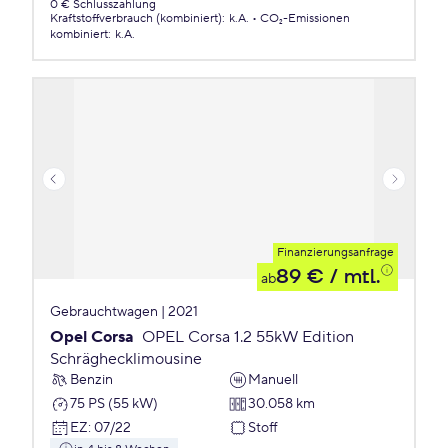
0 € Schlusszahlung
Kraftstoffverbrauch (kombiniert)
:
k.A.
CO₂-Emissionen
kombiniert
:
k.A.
Finanzierungsanfrage
89 €
/ mtl.
ab
Gebrauchtwagen | 2021
Opel Corsa
OPEL Corsa 1.2 55kW Edition
Schräghecklimousine
Benzin
Manuell
75 PS (55 kW)
30.058 km
EZ
:
07/22
Stoff