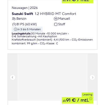
ab
Neuwagen | 2026
Suzuki Swift
1.2 HYBRID MT Comfort
Benzin
Manuell
81 PS (60 kW)
Stoff
in 3 bis 5 Monaten
Leasingdetails
:
30 Monate
10.000 km/Jahr
0 € Sonderzahlung
mit Kaufoption
Kraftstoffverbrauch (kombiniert)
:
4,4 l/100 km
CO₂-Emissionen
kombiniert
:
99 g/km
CO₂-Klasse
:
C
Leasing
91 €
/ mtl.
ab