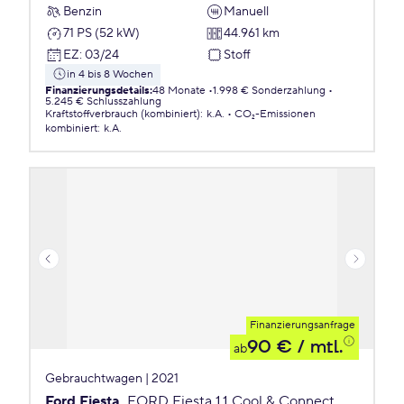
Benzin
Manuell
71 PS (52 kW)
44.961 km
EZ
:
03/24
Stoff
in 4 bis 8 Wochen
Finanzierungsdetails
:
48 Monate
1.998 € Sonderzahlung
5.245 € Schlusszahlung
Kraftstoffverbrauch (kombiniert)
:
k.A.
CO₂-Emissionen
kombiniert
:
k.A.
Finanzierungsanfrage
90 €
/ mtl.
ab
Gebrauchtwagen | 2021
Ford Fiesta
FORD Fiesta 1,1 Cool & Connect