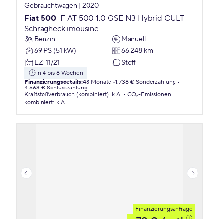
Gebrauchtwagen | 2020
Fiat 500
FIAT 500 1.0 GSE N3 Hybrid CULT
Schräghecklimousine
Benzin
Manuell
69 PS (51 kW)
66.248 km
EZ
:
11/21
Stoff
in 4 bis 8 Wochen
Finanzierungsdetails
:
48 Monate
1.738 € Sonderzahlung
4.563 € Schlusszahlung
Kraftstoffverbrauch (kombiniert)
:
k.A.
CO₂-Emissionen
kombiniert
:
k.A.
Finanzierungsanfrage