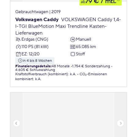
79 €
/ mtl.
ab
Gebrauchtwagen | 2019
Volkswagen Caddy
VOLKSWAGEN Caddy 1,4-
l-TGI BlueMotion Maxi Trendline Kasten-
Lieferwagen
Erdgas (CNG)
Manuell
110 PS (81 kW)
65.085 km
EZ
:
12/20
Stoff
in 4 bis 8 Wochen
Finanzierungsdetails
:
48 Monate
1.754 € Sonderzahlung
4.605 € Schlusszahlung
Kraftstoffverbrauch (kombiniert)
:
k.A.
CO₂-Emissionen
kombiniert
:
k.A.