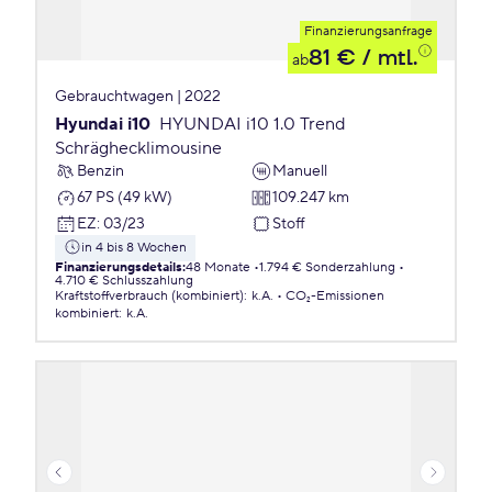
Finanzierungsanfrage
81 €
/ mtl.
ab
Gebrauchtwagen | 2022
Hyundai i10
HYUNDAI i10 1.0 Trend
Schräghecklimousine
Benzin
Manuell
67 PS (49 kW)
109.247 km
EZ
:
03/23
Stoff
in 4 bis 8 Wochen
Finanzierungsdetails
:
48 Monate
1.794 € Sonderzahlung
4.710 € Schlusszahlung
Kraftstoffverbrauch (kombiniert)
:
k.A.
CO₂-Emissionen
kombiniert
:
k.A.