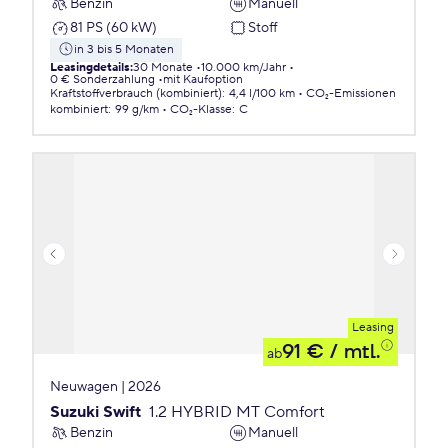
Benzin
Manuell
81 PS (60 kW)
Stoff
in 3 bis 5 Monaten
Leasingdetails
:
30 Monate
10.000 km/Jahr
0 € Sonderzahlung
mit Kaufoption
Kraftstoffverbrauch (kombiniert)
:
4,4 l/100 km
CO₂-Emissionen
kombiniert
:
99 g/km
CO₂-Klasse
:
C
Leasing
91 €
/ mtl.
ab
Neuwagen | 2026
Suzuki Swift
1.2 HYBRID MT Comfort
Benzin
Manuell