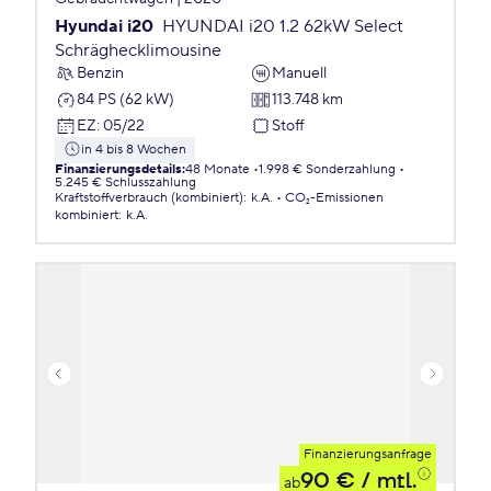
Hyundai i20
HYUNDAI i20 1.2 62kW Select
Schräghecklimousine
Benzin
Manuell
84 PS (62 kW)
113.748 km
EZ
:
05/22
Stoff
in 4 bis 8 Wochen
Finanzierungsdetails
:
48 Monate
1.998 € Sonderzahlung
5.245 € Schlusszahlung
Kraftstoffverbrauch (kombiniert)
:
k.A.
CO₂-Emissionen
kombiniert
:
k.A.
Finanzierungsanfrage
90 €
/ mtl.
ab