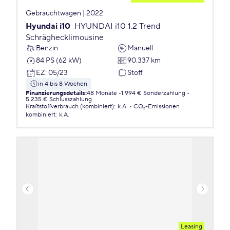
Gebrauchtwagen | 2022
Hyundai i10
HYUNDAI i10 1.2 Trend
Schräghecklimousine
Benzin
Manuell
84 PS (62 kW)
90.337 km
EZ
:
05/23
Stoff
in 4 bis 8 Wochen
Finanzierungsdetails
:
48 Monate
1.994 € Sonderzahlung
5.235 € Schlusszahlung
Kraftstoffverbrauch (kombiniert)
:
k.A.
CO₂-Emissionen
kombiniert
:
k.A.
Leasing