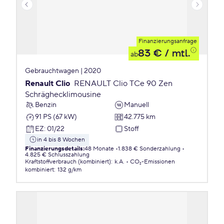
Finanzierungsanfrage
83 €
/ mtl.
ab
Gebrauchtwagen | 2020
Renault Clio
RENAULT Clio TCe 90 Zen
Schräghecklimousine
Benzin
Manuell
91 PS (67 kW)
42.775 km
EZ
:
01/22
Stoff
in 4 bis 8 Wochen
Finanzierungsdetails
:
48 Monate
1.838 € Sonderzahlung
4.825 € Schlusszahlung
Kraftstoffverbrauch (kombiniert)
:
k.A.
CO₂-Emissionen
kombiniert
:
132 g/km