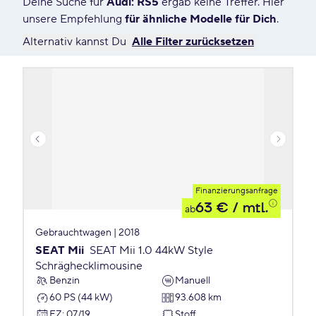
Deine Suche für
Audi: RS5
ergab keine Treffer. Hier
0 Angebote für Deine Suche
unsere Empfehlung
für ähnliche Modelle für Dich
.
Alternativ kannst Du
Alle Filter zurücksetzen
Finanzierungsanfrage
63 €
/ mtl.
ab
Gebrauchtwagen | 2018
SEAT Mii
SEAT Mii 1.0 44kW Style
Schräghecklimousine
Benzin
Manuell
60 PS (44 kW)
93.608 km
EZ
:
07/19
Stoff