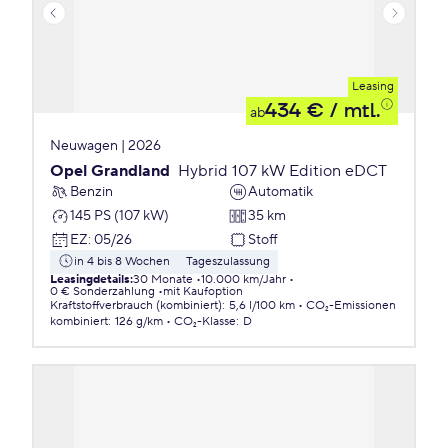
Leasing
434 €
/ mtl.
ab
Neuwagen | 2026
Opel Grandland
Hybrid 107 kW Edition eDCT
Benzin
Automatik
145 PS (107 kW)
35 km
EZ
:
05/26
Stoff
in 4 bis 8 Wochen
Tageszulassung
Leasingdetails
:
30 Monate
10.000 km/Jahr
0 € Sonderzahlung
mit Kaufoption
Kraftstoffverbrauch (kombiniert)
:
5,6 l/100 km
CO₂-Emissionen
kombiniert
:
126 g/km
CO₂-Klasse
:
D