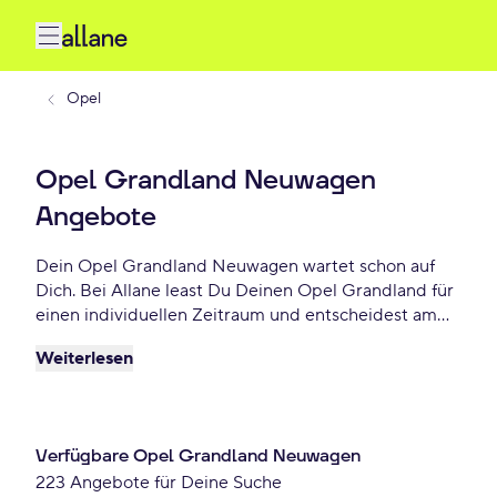
Opel
Opel Grandland Neuwagen
Angebote
Dein Opel Grandland Neuwagen wartet schon auf
Dich. Bei Allane least Du Deinen Opel Grandland für
einen individuellen Zeitraum und entscheidest am
Ende der Laufzeit ob Du Dein Grandland kaufen
Weiterlesen
möchtest oder zurückgeben willst. Finde das
perfekte Opel Grandland Neuwagen Angebot schon
ab 229 € monatlich.
Verfügbare Opel Grandland Neuwagen
223 Angebote für Deine Suche