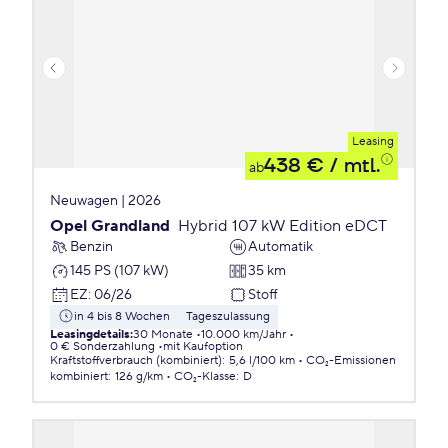
Leasing
438 €
/ mtl.
ab
Neuwagen | 2026
Opel Grandland
Hybrid 107 kW Edition eDCT
Benzin
Automatik
145 PS (107 kW)
35 km
EZ
:
06/26
Stoff
in 4 bis 8 Wochen
Tageszulassung
Leasingdetails
:
30 Monate
10.000 km/Jahr
0 € Sonderzahlung
mit Kaufoption
Kraftstoffverbrauch (kombiniert)
:
5,6 l/100 km
CO₂-Emissionen
kombiniert
:
126 g/km
CO₂-Klasse
:
D