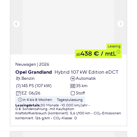
Leasing
438 €
/ mtl.
ab
Neuwagen | 2026
Opel Grandland
Hybrid 107 kW Edition eDCT
Benzin
Automatik
145 PS (107 kW)
35 km
EZ
:
06/26
Stoff
in 4 bis 8 Wochen
Tageszulassung
Leasingdetails
:
30 Monate
10.000 km/Jahr
0 € Sonderzahlung
mit Kaufoption
Kraftstoffverbrauch (kombiniert)
:
5,6 l/100 km
CO₂-Emissionen
kombiniert
:
126 g/km
CO₂-Klasse
:
D