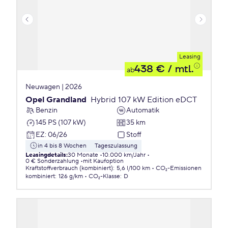
Leasing
438 €
/ mtl.
ab
Neuwagen | 2026
Opel Grandland
Hybrid 107 kW Edition eDCT
Benzin
Automatik
145 PS (107 kW)
35 km
EZ
:
06/26
Stoff
in 4 bis 8 Wochen
Tageszulassung
Leasingdetails
:
30 Monate
10.000 km/Jahr
0 € Sonderzahlung
mit Kaufoption
Kraftstoffverbrauch (kombiniert)
:
5,6 l/100 km
CO₂-Emissionen
kombiniert
:
126 g/km
CO₂-Klasse
:
D