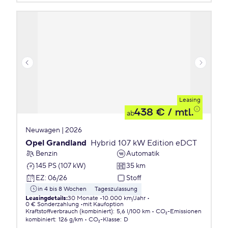
Leasing
438 €
/ mtl.
ab
Neuwagen | 2026
Opel Grandland
Hybrid 107 kW Edition eDCT
Benzin
Automatik
145 PS (107 kW)
35 km
EZ
:
06/26
Stoff
in 4 bis 8 Wochen
Tageszulassung
Leasingdetails
:
30 Monate
10.000 km/Jahr
0 € Sonderzahlung
mit Kaufoption
Kraftstoffverbrauch (kombiniert)
:
5,6 l/100 km
CO₂-Emissionen
kombiniert
:
126 g/km
CO₂-Klasse
:
D