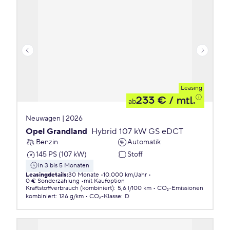
Leasing
233 €
/ mtl.
ab
Neuwagen | 2026
Opel Grandland
Hybrid 107 kW GS eDCT
Benzin
Automatik
145 PS (107 kW)
Stoff
in 3 bis 5 Monaten
Leasingdetails
:
30 Monate
10.000 km/Jahr
0 € Sonderzahlung
mit Kaufoption
Kraftstoffverbrauch (kombiniert)
:
5,6 l/100 km
CO₂-Emissionen
kombiniert
:
126 g/km
CO₂-Klasse
:
D