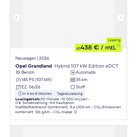
Leasing
438 €
/ mtl.
ab
Neuwagen | 2026
Opel Grandland
Hybrid 107 kW Edition eDCT
Benzin
Automatik
145 PS (107 kW)
35 km
EZ
:
06/26
Stoff
in 4 bis 8 Wochen
Tageszulassung
Leasingdetails
:
30 Monate
10.000 km/Jahr
0 € Sonderzahlung
mit Kaufoption
Kraftstoffverbrauch (kombiniert)
:
5,6 l/100 km
CO₂-Emissionen
kombiniert
:
126 g/km
CO₂-Klasse
:
D