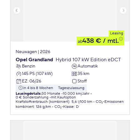
Leasing
438 €
/ mtl.
ab
Neuwagen | 2026
Opel Grandland
Hybrid 107 kW Edition eDCT
Benzin
Automatik
145 PS (107 kW)
35 km
EZ
:
06/26
Stoff
in 4 bis 8 Wochen
Tageszulassung
Leasingdetails
:
30 Monate
10.000 km/Jahr
0 € Sonderzahlung
mit Kaufoption
Kraftstoffverbrauch (kombiniert)
:
5,6 l/100 km
CO₂-Emissionen
kombiniert
:
126 g/km
CO₂-Klasse
:
D