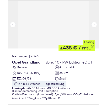
Leasing
438 €
/ mtl.
ab
Neuwagen | 2026
Opel Grandland
Hybrid 107 kW Edition eDCT
Benzin
Automatik
145 PS (107 kW)
35 km
EZ
:
06/26
Stoff
in 4 bis 8 Wochen
Tageszulassung
Leasingdetails
:
30 Monate
10.000 km/Jahr
0 € Sonderzahlung
mit Kaufoption
Kraftstoffverbrauch (kombiniert)
:
5,6 l/100 km
CO₂-Emissionen
kombiniert
:
126 g/km
CO₂-Klasse
:
D