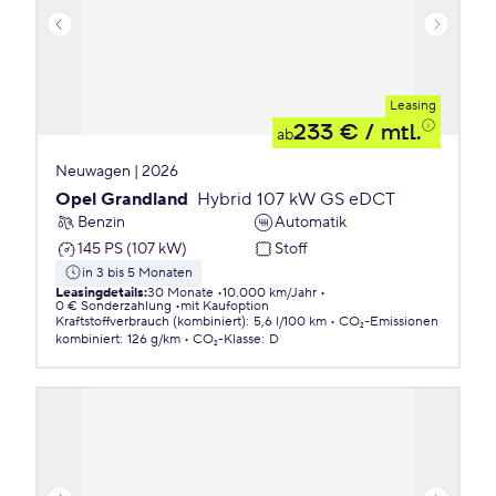
Leasing
233 €
/ mtl.
ab
Neuwagen | 2026
Opel Grandland
Hybrid 107 kW GS eDCT
Benzin
Automatik
145 PS (107 kW)
Stoff
in 3 bis 5 Monaten
Leasingdetails
:
30 Monate
10.000 km/Jahr
0 € Sonderzahlung
mit Kaufoption
Kraftstoffverbrauch (kombiniert)
:
5,6 l/100 km
CO₂-Emissionen
kombiniert
:
126 g/km
CO₂-Klasse
:
D