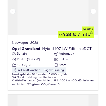
Leasing
438 €
/ mtl.
ab
Neuwagen | 2026
Opel Grandland
Hybrid 107 kW Edition eDCT
Benzin
Automatik
145 PS (107 kW)
35 km
EZ
:
06/26
Stoff
in 4 bis 8 Wochen
Tageszulassung
Leasingdetails
:
30 Monate
10.000 km/Jahr
0 € Sonderzahlung
mit Kaufoption
Kraftstoffverbrauch (kombiniert)
:
5,6 l/100 km
CO₂-Emissionen
kombiniert
:
126 g/km
CO₂-Klasse
:
D