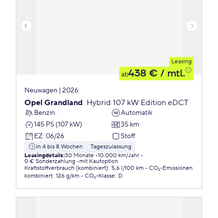
Leasing
438 €
/ mtl.
ab
Neuwagen | 2026
Opel Grandland
Hybrid 107 kW Edition eDCT
Benzin
Automatik
145 PS (107 kW)
35 km
EZ
:
06/26
Stoff
in 4 bis 8 Wochen
Tageszulassung
Leasingdetails
:
30 Monate
10.000 km/Jahr
0 € Sonderzahlung
mit Kaufoption
Kraftstoffverbrauch (kombiniert)
:
5,6 l/100 km
CO₂-Emissionen
kombiniert
:
126 g/km
CO₂-Klasse
:
D