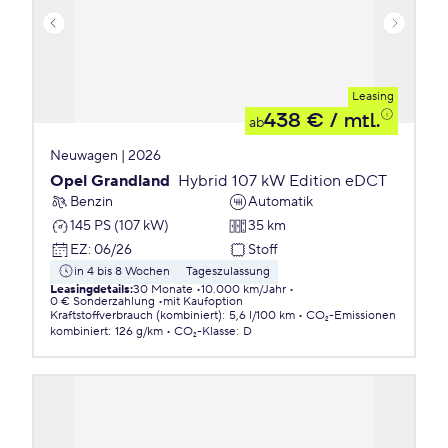
Leasing
438 €
/ mtl.
ab
Neuwagen | 2026
Opel Grandland
Hybrid 107 kW Edition eDCT
Benzin
Automatik
145 PS (107 kW)
35 km
EZ
:
06/26
Stoff
in 4 bis 8 Wochen
Tageszulassung
Leasingdetails
:
30 Monate
10.000 km/Jahr
0 € Sonderzahlung
mit Kaufoption
Kraftstoffverbrauch (kombiniert)
:
5,6 l/100 km
CO₂-Emissionen
kombiniert
:
126 g/km
CO₂-Klasse
:
D