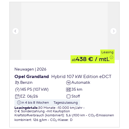
Leasing
438 €
/ mtl.
ab
Neuwagen | 2026
Opel Grandland
Hybrid 107 kW Edition eDCT
Benzin
Automatik
145 PS (107 kW)
35 km
EZ
:
06/26
Stoff
in 4 bis 8 Wochen
Tageszulassung
Leasingdetails
:
30 Monate
10.000 km/Jahr
0 € Sonderzahlung
mit Kaufoption
Kraftstoffverbrauch (kombiniert)
:
5,6 l/100 km
CO₂-Emissionen
kombiniert
:
126 g/km
CO₂-Klasse
:
D