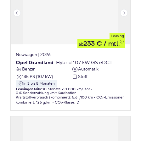
Leasing
233 €
/ mtl.
ab
Neuwagen | 2026
Opel Grandland
Hybrid 107 kW GS eDCT
Benzin
Automatik
145 PS (107 kW)
Stoff
in 3 bis 5 Monaten
Leasingdetails
:
30 Monate
10.000 km/Jahr
0 € Sonderzahlung
mit Kaufoption
Kraftstoffverbrauch (kombiniert)
:
5,6 l/100 km
CO₂-Emissionen
kombiniert
:
126 g/km
CO₂-Klasse
:
D