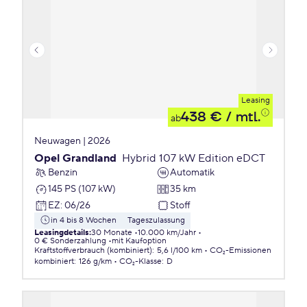
Leasing
438 €
/ mtl.
ab
Neuwagen | 2026
Opel Grandland
Hybrid 107 kW Edition eDCT
Benzin
Automatik
145 PS (107 kW)
35 km
EZ
:
06/26
Stoff
in 4 bis 8 Wochen
Tageszulassung
Leasingdetails
:
30 Monate
10.000 km/Jahr
0 € Sonderzahlung
mit Kaufoption
Kraftstoffverbrauch (kombiniert)
:
5,6 l/100 km
CO₂-Emissionen
kombiniert
:
126 g/km
CO₂-Klasse
:
D