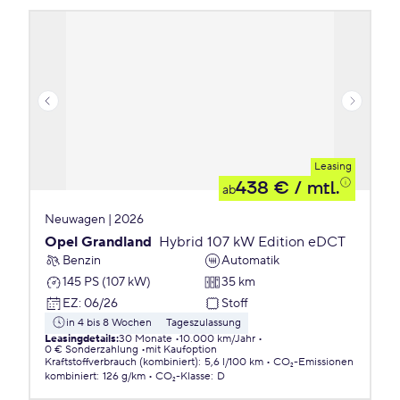
Leasing
438 €
/ mtl.
ab
Neuwagen | 2026
Opel Grandland
Hybrid 107 kW Edition eDCT
Benzin
Automatik
145 PS (107 kW)
35 km
EZ
:
06/26
Stoff
in 4 bis 8 Wochen
Tageszulassung
Leasingdetails
:
30 Monate
10.000 km/Jahr
0 € Sonderzahlung
mit Kaufoption
Kraftstoffverbrauch (kombiniert)
:
5,6 l/100 km
CO₂-Emissionen
kombiniert
:
126 g/km
CO₂-Klasse
:
D