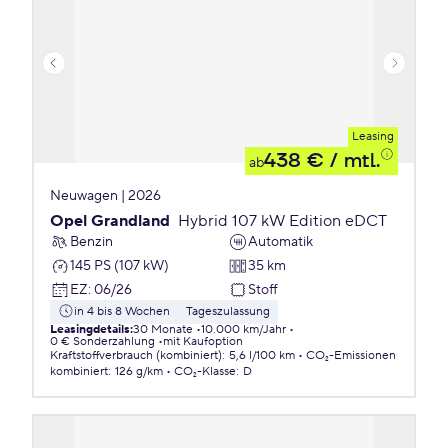
Leasing
438 €
/ mtl.
ab
Neuwagen | 2026
Opel Grandland
Hybrid 107 kW Edition eDCT
Benzin
Automatik
145 PS (107 kW)
35 km
EZ
:
06/26
Stoff
in 4 bis 8 Wochen
Tageszulassung
Leasingdetails
:
30 Monate
10.000 km/Jahr
0 € Sonderzahlung
mit Kaufoption
Kraftstoffverbrauch (kombiniert)
:
5,6 l/100 km
CO₂-Emissionen
kombiniert
:
126 g/km
CO₂-Klasse
:
D