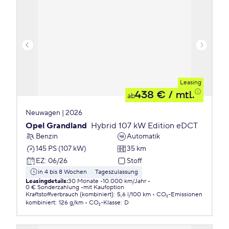
Leasing
438 €
/ mtl.
ab
Neuwagen | 2026
Opel Grandland
Hybrid 107 kW Edition eDCT
Benzin
Automatik
145 PS (107 kW)
35 km
EZ
:
06/26
Stoff
in 4 bis 8 Wochen
Tageszulassung
Leasingdetails
:
30 Monate
10.000 km/Jahr
0 € Sonderzahlung
mit Kaufoption
Kraftstoffverbrauch (kombiniert)
:
5,6 l/100 km
CO₂-Emissionen
kombiniert
:
126 g/km
CO₂-Klasse
:
D