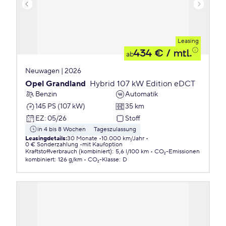
Leasing
434 €
/ mtl.
ab
Neuwagen | 2026
Opel Grandland
Hybrid 107 kW Edition eDCT
Benzin
Automatik
145 PS (107 kW)
35 km
EZ
:
05/26
Stoff
in 4 bis 8 Wochen
Tageszulassung
Leasingdetails
:
30 Monate
10.000 km/Jahr
0 € Sonderzahlung
mit Kaufoption
Kraftstoffverbrauch (kombiniert)
:
5,6 l/100 km
CO₂-Emissionen
kombiniert
:
126 g/km
CO₂-Klasse
:
D