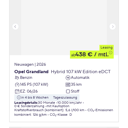
Leasing
438 €
/ mtl.
ab
Neuwagen | 2026
Opel Grandland
Hybrid 107 kW Edition eDCT
Benzin
Automatik
145 PS (107 kW)
35 km
EZ
:
06/26
Stoff
in 4 bis 8 Wochen
Tageszulassung
Leasingdetails
:
30 Monate
10.000 km/Jahr
0 € Sonderzahlung
mit Kaufoption
Kraftstoffverbrauch (kombiniert)
:
5,6 l/100 km
CO₂-Emissionen
kombiniert
:
126 g/km
CO₂-Klasse
:
D