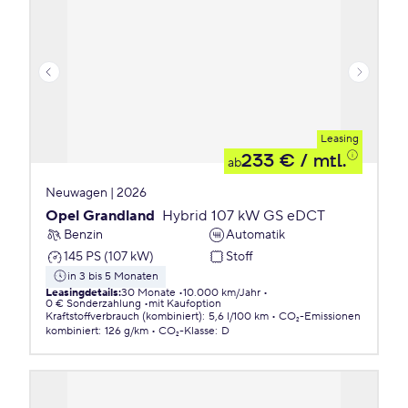
Leasing
233 €
/ mtl.
ab
Neuwagen | 2026
Opel Grandland
Hybrid 107 kW GS eDCT
Benzin
Automatik
145 PS (107 kW)
Stoff
in 3 bis 5 Monaten
Leasingdetails
:
30 Monate
10.000 km/Jahr
0 € Sonderzahlung
mit Kaufoption
Kraftstoffverbrauch (kombiniert)
:
5,6 l/100 km
CO₂-Emissionen
kombiniert
:
126 g/km
CO₂-Klasse
:
D