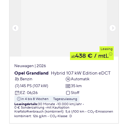
Leasing
438 €
/ mtl.
ab
Neuwagen | 2026
Opel Grandland
Hybrid 107 kW Edition eDCT
Benzin
Automatik
145 PS (107 kW)
35 km
EZ
:
06/26
Stoff
in 4 bis 8 Wochen
Tageszulassung
Leasingdetails
:
30 Monate
10.000 km/Jahr
0 € Sonderzahlung
mit Kaufoption
Kraftstoffverbrauch (kombiniert)
:
5,6 l/100 km
CO₂-Emissionen
kombiniert
:
126 g/km
CO₂-Klasse
:
D