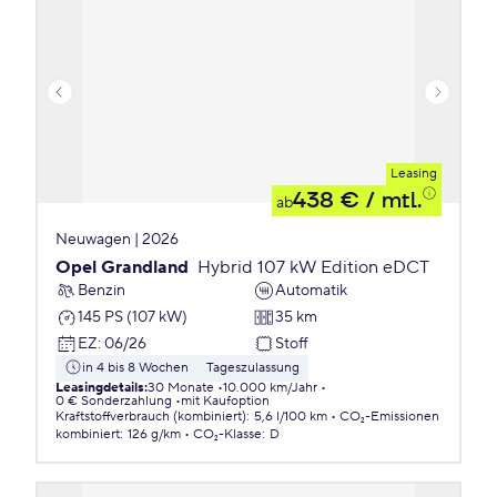
Leasing
438 €
/ mtl.
ab
Neuwagen | 2026
Opel Grandland
Hybrid 107 kW Edition eDCT
Benzin
Automatik
145 PS (107 kW)
35 km
EZ
:
06/26
Stoff
in 4 bis 8 Wochen
Tageszulassung
Leasingdetails
:
30 Monate
10.000 km/Jahr
0 € Sonderzahlung
mit Kaufoption
Kraftstoffverbrauch (kombiniert)
:
5,6 l/100 km
CO₂-Emissionen
kombiniert
:
126 g/km
CO₂-Klasse
:
D