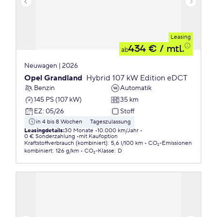
Leasing
434 €
/ mtl.
ab
Neuwagen | 2026
Opel Grandland
Hybrid 107 kW Edition eDCT
Benzin
Automatik
145 PS (107 kW)
35 km
EZ
:
05/26
Stoff
in 4 bis 8 Wochen
Tageszulassung
Leasingdetails
:
30 Monate
10.000 km/Jahr
0 € Sonderzahlung
mit Kaufoption
Kraftstoffverbrauch (kombiniert)
:
5,6 l/100 km
CO₂-Emissionen
kombiniert
:
126 g/km
CO₂-Klasse
:
D