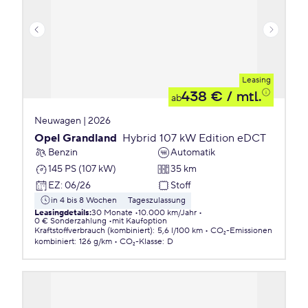
Leasing
438 €
/ mtl.
ab
Neuwagen | 2026
Opel Grandland
Hybrid 107 kW Edition eDCT
Benzin
Automatik
145 PS (107 kW)
35 km
EZ
:
06/26
Stoff
in 4 bis 8 Wochen
Tageszulassung
Leasingdetails
:
30 Monate
10.000 km/Jahr
0 € Sonderzahlung
mit Kaufoption
Kraftstoffverbrauch (kombiniert)
:
5,6 l/100 km
CO₂-Emissionen
kombiniert
:
126 g/km
CO₂-Klasse
:
D