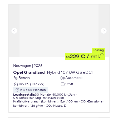
Leasing
229 €
/ mtl.
ab
Neuwagen | 2026
Opel Grandland
Hybrid 107 kW GS eDCT
Benzin
Automatik
145 PS (107 kW)
Stoff
in 3 bis 5 Monaten
Leasingdetails
:
30 Monate
10.000 km/Jahr
0 € Sonderzahlung
mit Kaufoption
Kraftstoffverbrauch (kombiniert)
:
5,6 l/100 km
CO₂-Emissionen
kombiniert
:
126 g/km
CO₂-Klasse
:
D