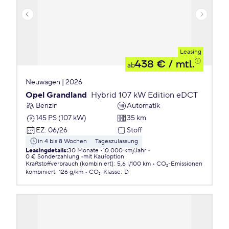
Leasing
438 €
/ mtl.
ab
Neuwagen | 2026
Opel Grandland
Hybrid 107 kW Edition eDCT
Benzin
Automatik
145 PS (107 kW)
35 km
EZ
:
06/26
Stoff
in 4 bis 8 Wochen
Tageszulassung
Leasingdetails
:
30 Monate
10.000 km/Jahr
0 € Sonderzahlung
mit Kaufoption
Kraftstoffverbrauch (kombiniert)
:
5,6 l/100 km
CO₂-Emissionen
kombiniert
:
126 g/km
CO₂-Klasse
:
D