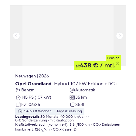
Leasing
438 €
/ mtl.
ab
Neuwagen | 2026
Opel Grandland
Hybrid 107 kW Edition eDCT
Benzin
Automatik
145 PS (107 kW)
35 km
EZ
:
06/26
Stoff
in 4 bis 8 Wochen
Tageszulassung
Leasingdetails
:
30 Monate
10.000 km/Jahr
0 € Sonderzahlung
mit Kaufoption
Kraftstoffverbrauch (kombiniert)
:
5,6 l/100 km
CO₂-Emissionen
kombiniert
:
126 g/km
CO₂-Klasse
:
D