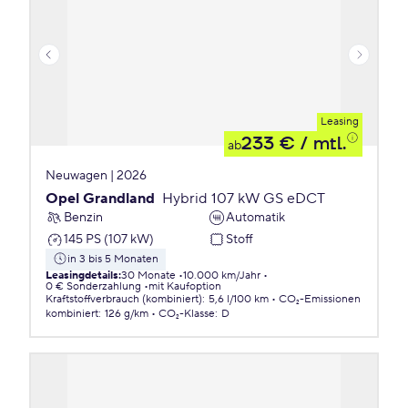
Leasing
233 €
/ mtl.
ab
Neuwagen | 2026
Opel Grandland
Hybrid 107 kW GS eDCT
Benzin
Automatik
145 PS (107 kW)
Stoff
in 3 bis 5 Monaten
Leasingdetails
:
30 Monate
10.000 km/Jahr
0 € Sonderzahlung
mit Kaufoption
Kraftstoffverbrauch (kombiniert)
:
5,6 l/100 km
CO₂-Emissionen
kombiniert
:
126 g/km
CO₂-Klasse
:
D