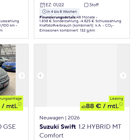
EZ
:
01/22
Stoff
in 4 bis 8 Wochen
Finanzierungsdetails
:
48 Monate
lusszahlung
1.838 € Sonderzahlung
4.825 € Schlusszahlung
 l/100 km
Kraftstoffverbrauch (kombiniert)
:
k.A.
CO₂-
km
Emissionen
kombiniert
:
132 g/km
rungsanfrage
Leasing
/ mtl.
88 €
/ mtl.
ab
Neuwagen | 2026
.0 GSE
Suzuki Swift
1.2 HYBRID MT
Comfort