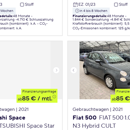
23
Stoff
EZ
:
01/23
Stoff
 8 Wochen
in 4 bis 8 Wochen
sdetails
:
48 Monate
Finanzierungsdetails
:
48 Monate
erzahlung
4.710 € Schlusszahlung
1.844 € Sonderzahlung
4.841 € Sch
brauch (kombiniert)
:
k.A.
CO₂-
Kraftstoffverbrauch (kombiniert)
:
5,5
ombiniert
:
k.A.
CO₂-Emissionen
kombiniert
:
125 g/
Finanzierungsanfrage
Finanzie
85 €
/ mtl.
85 €
ab
ab
twagen | 2021
Gebrauchtwagen | 2021
shi Space
Fiat 500
FIAT 500 1
TSUBISHI Space Star
N3 Hybrid CULT