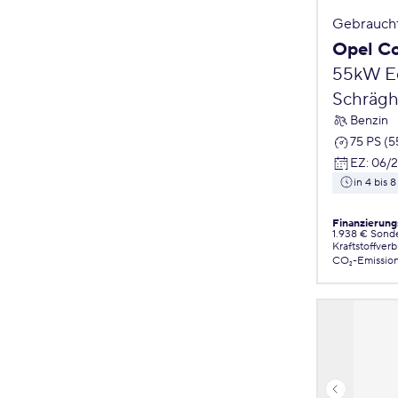
Gebrauch
Opel C
55kW Ed
Schrägh
Benzin
75 PS (
EZ
:
06/
in 4 bis
Finanzierung
1.938 € Sond
Kraftstoffver
CO₂-Emissio