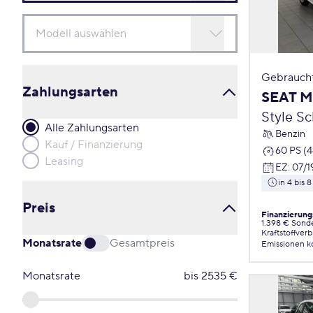
Gebrauch
Zahlungsarten
SEAT M
Style S
Alle Zahlungsarten
Benzin
Kauf / Finanzierung
60 PS (
Leasing
EZ
:
07/1
in 4 bis
Preis
Finanzierung
1.398 € Sond
Kraftstoffver
Monatsrate
Gesamtpreis
Emissionen
k
Monatsrate
bis
2535
€