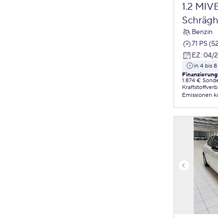
1.2 MIV
Schrägh
Benzin
71 PS (5
EZ
:
04/
in 4 bis
Finanzierung
1.874 € Sond
Kraftstoffver
Emissionen
k