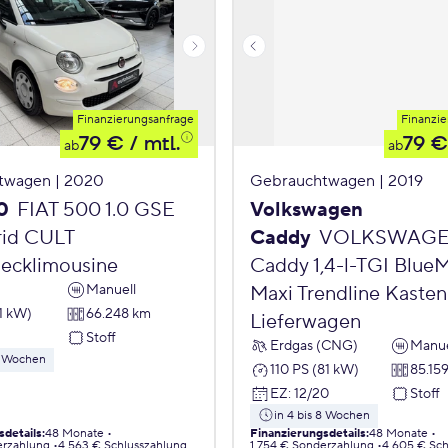
Finanzierungsanfrage
Finanzie
79 €
/ mtl.
79 €
ab
ab
twagen | 2020
Gebrauchtwagen | 2019
0
FIAT 500 1.0 GSE
Volkswagen
id CULT
Caddy
VOLKSWAG
ecklimousine
Caddy 1,4-l-TGI Blue
Manuell
Maxi Trendline Kasten
1 kW)
66.248 km
Lieferwagen
Stoff
Erdgas (CNG)
Manue
 8 Wochen
110 PS (81 kW)
85.15
EZ
:
12/20
Stoff
in 4 bis 8 Wochen
sdetails
:
48 Monate
Finanzierungsdetails
:
48 Monate
erzahlung
4.563 € Schlusszahlung
1.754 € Sonderzahlung
4.605 € Sch