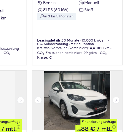
Benzin
Manuell
81 PS (60 kW)
Stoff
ll
in 3 bis 5 Monaten
7 km
Leasingdetails
:
30 Monate
10.000 km/Jahr
0 € Sonderzahlung
mit Kaufoption
Kraftstoffverbrauch (kombiniert)
:
4,4 l/100 km
lusszahlung
.
CO₂-
CO₂-Emissionen
kombiniert
:
99 g/km
CO₂-
Klasse
:
C
rungsanfrage
Finanzierungsanfrage
/ mtl.
88 €
/ mtl.
ab