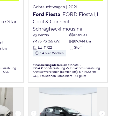
Gebrauchtwagen | 2021
Ford Fiesta
FORD Fiesta 1,1
ce Star
Cool & Connect
Schräghecklimousine
Benzin
Manuell
75 PS (55 kW)
89.944 km
ll
EZ
:
11/22
Stoff
6 km
in 4 bis 8 Wochen
Finanzierungsdetails
:
48 Monate
lusszahlung
1.954 € Sonderzahlung
5.130 € Schlusszahlung
.
CO₂-
Kraftstoffverbrauch (kombiniert)
:
5,7 l/100 km
CO₂-Emissionen
kombiniert
:
144 g/km