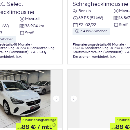
EC Select
Schräghecklimousine
Benzin
Manue
ecklimousine
69 PS (51 kW)
16.86
Manuell
EZ
:
02/22
Stoff
2 kW)
36.904 km
in 4 bis 8 Wochen
23
Stoff
 8 Wochen
sdetails
:
48 Monate
Finanzierungsdetails
:
48 Monate
erzahlung
4.920 € Schlusszahlung
1.878 € Sonderzahlung
4.930 € Sch
brauch (kombiniert)
:
k.A.
CO₂-
Kraftstoffverbrauch (kombiniert)
:
k.A
ombiniert
:
k.A.
Emissionen
kombiniert
:
k.A.
Finanzierungsanfrage
Finanzie
88 €
/ mtl.
88 €
ab
ab