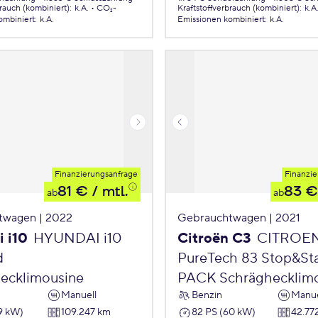
brauch (kombiniert)
:
k.A.
CO₂-
Kraftstoffverbrauch (kombiniert)
:
k.A
ombiniert
:
k.A.
Emissionen
kombiniert
:
k.A.
Finanzierungsanfrage
Finanzie
81 €
/ mtl.
83 €
ab
ab
twagen | 2022
Gebrauchtwagen | 2021
 i10
HYUNDAI i10
Citroën C3
CITROE
d
PureTech 83 Stop&St
ecklimousine
PACK Schräghecklim
Manuell
Benzin
Manue
9 kW)
109.247 km
82 PS (60 kW)
42.77