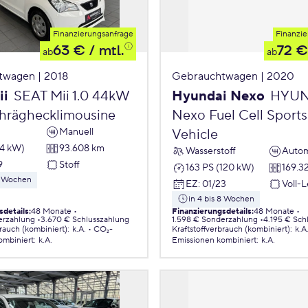
Finanzierungsanfrage
Finanzie
63 €
/ mtl.
72 €
ab
ab
twagen | 2018
Gebrauchtwagen | 2020
ii
SEAT Mii 1.0 44kW
Hyundai Nexo
HYUN
chräghecklimousine
Nexo Fuel Cell Sports 
Manuell
Vehicle
44 kW)
93.608 km
Wasserstoff
Autom
9
Stoff
163 PS (120 kW)
169.3
 8 Wochen
EZ
:
01/23
Voll-
in 4 bis 8 Wochen
sdetails
:
48 Monate
Finanzierungsdetails
:
48 Monate
erzahlung
3.670 € Schlusszahlung
1.598 € Sonderzahlung
4.195 € Sch
brauch (kombiniert)
:
k.A.
CO₂-
Kraftstoffverbrauch (kombiniert)
:
k.A
ombiniert
:
k.A.
Emissionen
kombiniert
:
k.A.