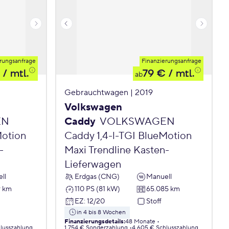
rungsanfrage
Finanzierungsanfrage
/ mtl.
79 €
/ mtl.
ab
Gebrauchtwagen | 2019
Volkswagen
EN
Caddy
VOLKSWAGEN
Motion
Caddy 1,4-l-TGI BlueMotion
-
Maxi Trendline Kasten-
Lieferwagen
ll
Erdgas (CNG)
Manuell
9 km
110 PS (81 kW)
65.085 km
EZ
:
12/20
Stoff
in 4 bis 8 Wochen
Finanzierungsdetails
:
48 Monate
lusszahlung
1.754 € Sonderzahlung
4.605 € Schlusszahlung