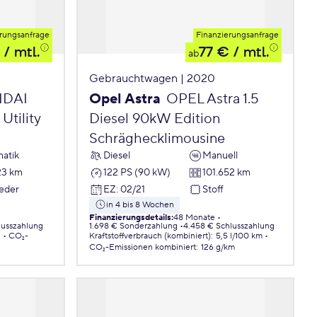
rungsanfrage
Finanzierungsanfrage
/ mtl.
77 €
/ mtl.
ab
Gebrauchtwagen | 2020
DAI
Opel Astra
OPEL Astra 1.5
Utility
Diesel 90kW Edition
Schräghecklimousine
atik
Diesel
Manuell
23 km
122 PS (90 kW)
101.652 km
Leder
EZ
:
02/21
Stoff
in 4 bis 8 Wochen
Finanzierungsdetails
:
48 Monate
lusszahlung
1.698 € Sonderzahlung
4.458 € Schlusszahlung
.
CO₂-
Kraftstoffverbrauch (kombiniert)
:
5,5 l/100 km
CO₂-Emissionen
kombiniert
:
126 g/km