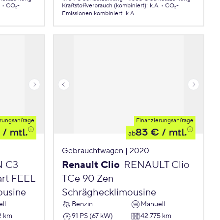
.
CO₂-
Kraftstoffverbrauch (kombiniert)
:
k.A.
CO₂-
Emissionen
kombiniert
:
k.A.
rungsanfrage
Finanzierungsanfrage
/ mtl.
83 €
/ mtl.
ab
Gebrauchtwagen | 2020
N C3
Renault Clio
RENAULT Clio
art FEEL
TCe 90 Zen
ousine
Schräghecklimousine
ll
Benzin
Manuell
2 km
91 PS (67 kW)
42.775 km