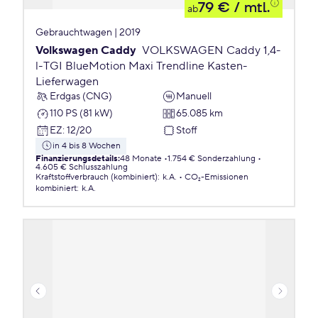
79 €
/ mtl.
ab
Gebrauchtwagen | 2019
Volkswagen Caddy
VOLKSWAGEN Caddy 1,4-
l-TGI BlueMotion Maxi Trendline Kasten-
Lieferwagen
Erdgas (CNG)
Manuell
110 PS (81 kW)
65.085 km
EZ
:
12/20
Stoff
in 4 bis 8 Wochen
Finanzierungsdetails
:
48 Monate
1.754 € Sonderzahlung
4.605 € Schlusszahlung
Kraftstoffverbrauch (kombiniert)
:
k.A.
CO₂-Emissionen
kombiniert
:
k.A.