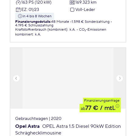
163 PS (120 kW)
169.323 km
EZ
:
01/23
Voll-Leder
in 4 bis 8 Wochen
Finanzierungsdetails
:
48 Monate
1.598 € Sonderzahlung
4.195 € Schlusszahlung
Kraftstoffverbrauch (kombiniert)
:
k.A.
CO₂-Emissionen
kombiniert
:
k.A.
Finanzierungsanfrage
77 €
/ mtl.
ab
Gebrauchtwagen | 2020
Opel Astra
OPEL Astra 1.5 Diesel 90kW Edition
Schräghecklimousine