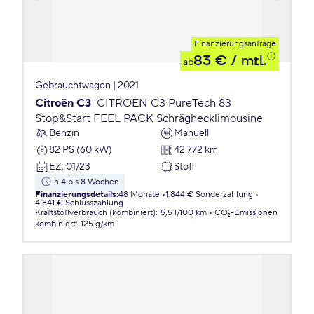
Finanzierungsanfrage
83 €
/ mtl.
ab
Gebrauchtwagen | 2021
Citroën C3
CITROEN C3 PureTech 83
Stop&Start FEEL PACK Schräghecklimousine
Benzin
Manuell
82 PS (60 kW)
42.772 km
EZ
:
01/23
Stoff
in 4 bis 8 Wochen
Finanzierungsdetails
:
48 Monate
1.844 € Sonderzahlung
4.841 € Schlusszahlung
Kraftstoffverbrauch (kombiniert)
:
5,5 l/100 km
CO₂-Emissionen
kombiniert
:
125 g/km