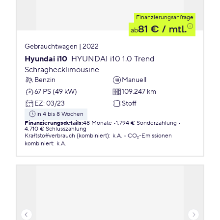
Finanzierungsanfrage
81 €
/ mtl.
ab
Gebrauchtwagen | 2022
Hyundai i10
HYUNDAI i10 1.0 Trend
Schräghecklimousine
Benzin
Manuell
67 PS (49 kW)
109.247 km
EZ
:
03/23
Stoff
in 4 bis 8 Wochen
Finanzierungsdetails
:
48 Monate
1.794 € Sonderzahlung
4.710 € Schlusszahlung
Kraftstoffverbrauch (kombiniert)
:
k.A.
CO₂-Emissionen
kombiniert
:
k.A.