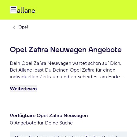
Opel
Opel Zafira Neuwagen Angebote
Dein Opel Zafira Neuwagen wartet schon auf Dich.
Bei Allane least Du Deinen Opel Zafira für einen
individuellen Zeitraum und entscheidest am Ende
der Laufzeit ob Du Dein Zafira kaufen möchtest oder
Weiterlesen
zurückgeben willst. Finde das perfekte Opel Zafira
Neuwagen Angebot schon ab - € monatlich.
Verfügbare Opel Zafira Neuwagen
0 Angebote für Deine Suche