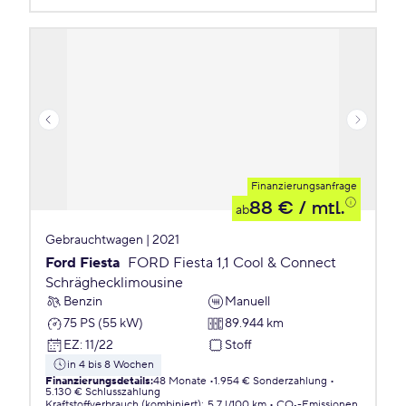
Finanzierungsanfrage
88 €
/ mtl.
ab
Gebrauchtwagen | 2021
Ford Fiesta
FORD Fiesta 1,1 Cool & Connect
Schräghecklimousine
Benzin
Manuell
75 PS (55 kW)
89.944 km
EZ
:
11/22
Stoff
in 4 bis 8 Wochen
Finanzierungsdetails
:
48 Monate
1.954 € Sonderzahlung
5.130 € Schlusszahlung
Kraftstoffverbrauch (kombiniert)
:
5,7 l/100 km
CO₂-Emissionen