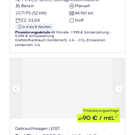
Benzin
Manuell
71 PS (52 kW)
44.961 km
EZ
:
03/24
Stoff
in 4 bis 8 Wochen
Finanzierungsdetails
:
48 Monate
1.998 € Sonderzahlung
5.245 € Schlusszahlung
Kraftstoffverbrauch (kombiniert)
:
k.A.
CO₂-Emissionen
kombiniert
:
k.A.
Finanzierungsanfrage
90 €
/ mtl.
ab
Gebrauchtwagen | 2021