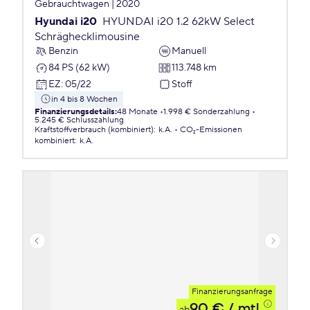
Gebrauchtwagen | 2020
Hyundai i20
HYUNDAI i20 1.2 62kW Select
Schräghecklimousine
Benzin
Manuell
84 PS (62 kW)
113.748 km
EZ
:
05/22
Stoff
in 4 bis 8 Wochen
Finanzierungsdetails
:
48 Monate
1.998 € Sonderzahlung
5.245 € Schlusszahlung
Kraftstoffverbrauch (kombiniert)
:
k.A.
CO₂-Emissionen
kombiniert
:
k.A.
Finanzierungsanfrage
90 €
/ mtl.