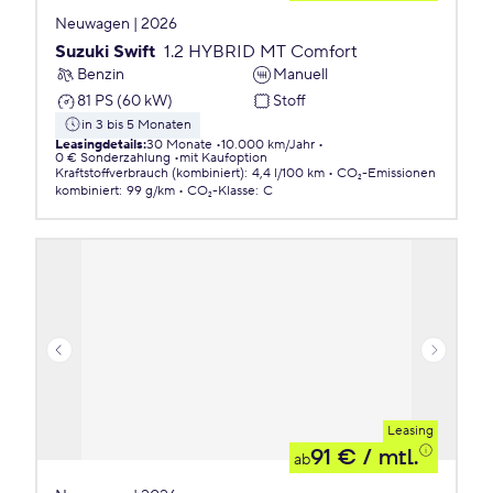
Neuwagen | 2026
Suzuki Swift
1.2 HYBRID MT Comfort
Benzin
Manuell
81 PS (60 kW)
Stoff
in 3 bis 5 Monaten
Leasingdetails
:
30 Monate
10.000 km/Jahr
0 € Sonderzahlung
mit Kaufoption
Kraftstoffverbrauch (kombiniert)
:
4,4 l/100 km
CO₂-Emissionen
kombiniert
:
99 g/km
CO₂-Klasse
:
C
Leasing
91 €
/ mtl.
ab