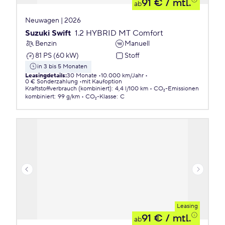
91 €
/ mtl.
ab
Neuwagen | 2026
Suzuki Swift
1.2 HYBRID MT Comfort
Benzin
Manuell
81 PS (60 kW)
Stoff
in 3 bis 5 Monaten
Leasingdetails
:
30 Monate
10.000 km/Jahr
0 € Sonderzahlung
mit Kaufoption
Kraftstoffverbrauch (kombiniert)
:
4,4 l/100 km
CO₂-Emissionen
kombiniert
:
99 g/km
CO₂-Klasse
:
C
Leasing
91 €
/ mtl.
ab