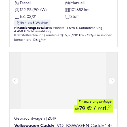
Diesel
Manuell
122 PS (90 kW)
101.652 km
EZ
:
02/21
Stoff
in 4 bis 8 Wochen
Finanzierungsdetails
:
48 Monate
1.698 € Sonderzahlung
4.458 € Schlusszahlung
Kraftstoffverbrauch (kombiniert)
:
5,5 l/100 km
CO₂-Emissionen
kombiniert
:
126 g/km
Finanzierungsanfrage
79 €
/ mtl.
ab
Gebrauchtwagen | 2019
Volkswagen Caddy
VOLKSWAGEN Caddy 1,4-