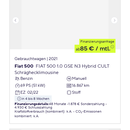
Finanzierungsanfrage
85 €
/ mtl.
ab
Gebrauchtwagen | 2021
Fiat 500
FIAT 500 1.0 GSE N3 Hybrid CULT
Schräghecklimousine
Benzin
Manuell
69 PS (51 kW)
16.867 km
EZ
:
02/22
Stoff
in 4 bis 8 Wochen
Finanzierungsdetails
:
48 Monate
1.878 € Sonderzahlung
4.930 € Schlusszahlung
Kraftstoffverbrauch (kombiniert)
:
k.A.
CO₂-Emissionen
kombiniert
:
k.A.