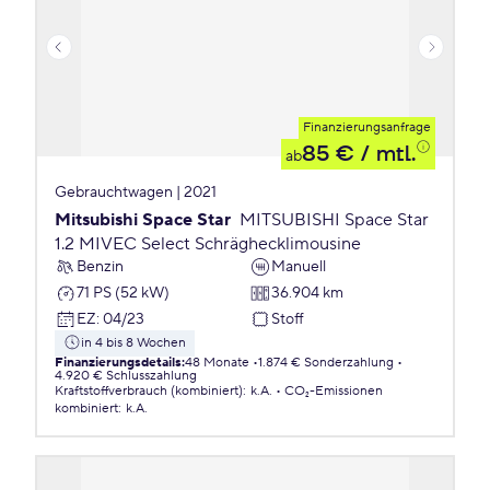
Finanzierungsanfrage
85 €
/ mtl.
ab
Gebrauchtwagen | 2021
Mitsubishi Space Star
MITSUBISHI Space Star
1.2 MIVEC Select Schräghecklimousine
Benzin
Manuell
71 PS (52 kW)
36.904 km
EZ
:
04/23
Stoff
in 4 bis 8 Wochen
Finanzierungsdetails
:
48 Monate
1.874 € Sonderzahlung
4.920 € Schlusszahlung
Kraftstoffverbrauch (kombiniert)
:
k.A.
CO₂-Emissionen
kombiniert
:
k.A.