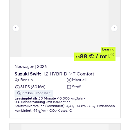
Leasing
88 €
/ mtl.
ab
Neuwagen | 2026
Suzuki Swift
1.2 HYBRID MT Comfort
Benzin
Manuell
81 PS (60 kW)
Stoff
in 3 bis 5 Monaten
Leasingdetails
:
30 Monate
10.000 km/Jahr
0 € Sonderzahlung
mit Kaufoption
Kraftstoffverbrauch (kombiniert)
:
4,4 l/100 km
CO₂-Emissionen
kombiniert
:
99 g/km
CO₂-Klasse
:
C