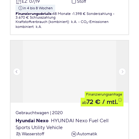
EZ
:
07/19
Stoff
in 4 bis 8 Wochen
Finanzierungsdetails
:
48 Monate
1.398 € Sonderzahlung
3.670 € Schlusszahlung
Kraftstoffverbrauch (kombiniert)
:
k.A.
CO₂-Emissionen
kombiniert
:
k.A.
Finanzierungsanfrage
72 €
/ mtl.
ab
Gebrauchtwagen | 2020
Hyundai Nexo
HYUNDAI Nexo Fuel Cell
Sports Utility Vehicle
Wasserstoff
Automatik