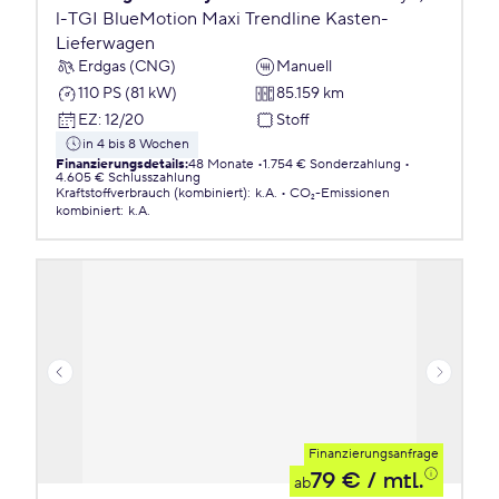
l-TGI BlueMotion Maxi Trendline Kasten-
Lieferwagen
Erdgas (CNG)
Manuell
110 PS (81 kW)
85.159 km
EZ
:
12/20
Stoff
in 4 bis 8 Wochen
Finanzierungsdetails
:
48 Monate
1.754 € Sonderzahlung
4.605 € Schlusszahlung
Kraftstoffverbrauch (kombiniert)
:
k.A.
CO₂-Emissionen
kombiniert
:
k.A.
Finanzierungsanfrage
79 €
/ mtl.
ab