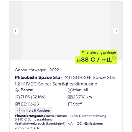
Finanzierungsanfrage
88 €
/ mtl.
ab
Gebrauchtwagen | 2022
Mitsubishi Space Star
MITSUBISHI Space Star
1.2 MIVEC Select Schräghecklimousine
Benzin
Manuell
71 PS (52 kW)
25.796 km
EZ
:
06/23
Stoff
in 4 bis 8 Wochen
Finanzierungsdetails
:
48 Monate
1.958 € Sonderzahlung
5.140 € Schlusszahlung
Kraftstoffverbrauch (kombiniert)
:
k.A.
CO₂-Emissionen
kombiniert
:
k.A.