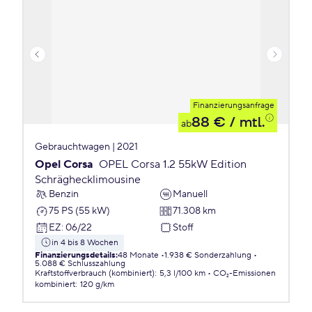
Finanzierungsanfrage
88 €
/ mtl.
ab
Gebrauchtwagen | 2021
Opel Corsa
OPEL Corsa 1.2 55kW Edition
Schräghecklimousine
Benzin
Manuell
75 PS (55 kW)
71.308 km
EZ
:
06/22
Stoff
in 4 bis 8 Wochen
Finanzierungsdetails
:
48 Monate
1.938 € Sonderzahlung
5.088 € Schlusszahlung
Kraftstoffverbrauch (kombiniert)
:
5,3 l/100 km
CO₂-Emissionen
kombiniert
:
120 g/km