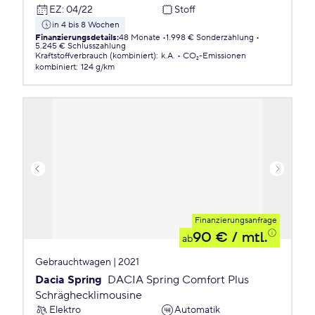
EZ
:
04/22
Stoff
in 4 bis 8 Wochen
Finanzierungsdetails
:
48 Monate
1.998 € Sonderzahlung
5.245 € Schlusszahlung
Kraftstoffverbrauch (kombiniert)
:
k.A.
CO₂-Emissionen
kombiniert
:
124 g/km
Finanzierungsanfrage
90 €
/ mtl.
ab
Gebrauchtwagen | 2021
Dacia Spring
DACIA Spring Comfort Plus
Schräghecklimousine
Elektro
Automatik