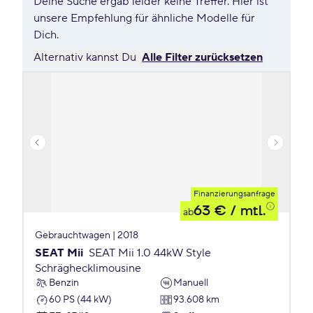
Deine Suche ergab leider keine Treffer. Hier ist
unsere Empfehlung für ähnliche Modelle für
Dich.
Alternativ kannst Du
Alle Filter zurücksetzen
Finanzierungsanfrage
63 €
/ mtl.
ab
Gebrauchtwagen | 2018
SEAT Mii
SEAT Mii 1.0 44kW Style
Schräghecklimousine
Benzin
Manuell
60 PS (44 kW)
93.608 km