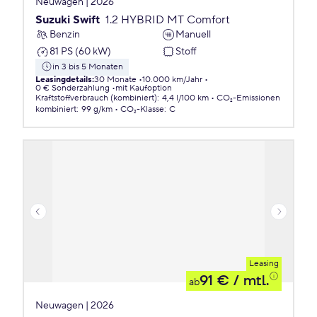
Neuwagen | 2026
Suzuki Swift
1.2 HYBRID MT Comfort
Benzin
Manuell
81 PS (60 kW)
Stoff
in 3 bis 5 Monaten
Leasingdetails
:
30 Monate
10.000 km/Jahr
0 € Sonderzahlung
mit Kaufoption
Kraftstoffverbrauch (kombiniert)
:
4,4 l/100 km
CO₂-Emissionen
kombiniert
:
99 g/km
CO₂-Klasse
:
C
Leasing
91 €
/ mtl.
ab
Neuwagen | 2026