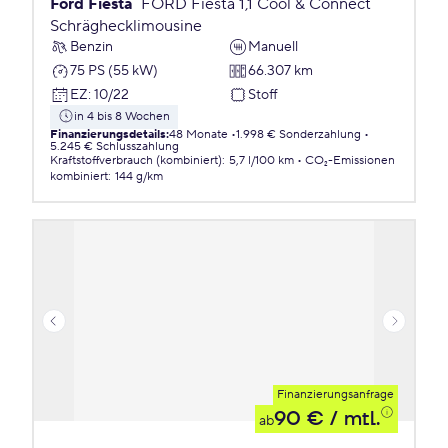
Ford Fiesta
FORD Fiesta 1,1 Cool & Connect
Schräghecklimousine
Benzin
Manuell
75 PS (55 kW)
66.307 km
EZ
:
10/22
Stoff
in 4 bis 8 Wochen
Finanzierungsdetails
:
48 Monate
1.998 € Sonderzahlung
5.245 € Schlusszahlung
Kraftstoffverbrauch (kombiniert)
:
5,7 l/100 km
CO₂-Emissionen
kombiniert
:
144 g/km
Finanzierungsanfrage
90 €
/ mtl.
ab