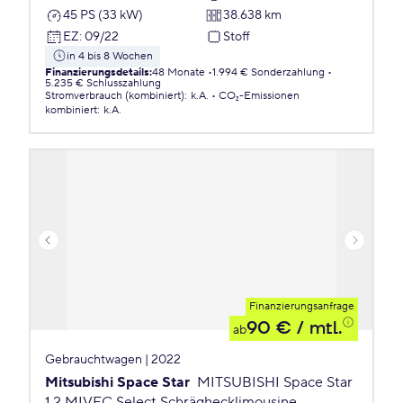
45 PS (33 kW)
38.638 km
EZ
:
09/22
Stoff
in 4 bis 8 Wochen
Finanzierungsdetails
:
48 Monate
1.994 € Sonderzahlung
5.235 € Schlusszahlung
Stromverbrauch (kombiniert)
:
k.A.
CO₂-Emissionen
kombiniert
:
k.A.
Finanzierungsanfrage
90 €
/ mtl.
ab
Gebrauchtwagen | 2022
Mitsubishi Space Star
MITSUBISHI Space Star
1.2 MIVEC Select Schräghecklimousine