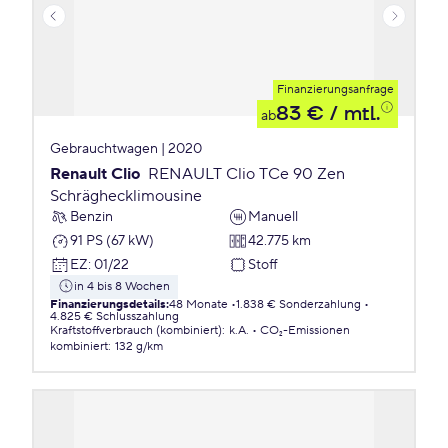
Finanzierungsanfrage
83 €
/ mtl.
ab
Gebrauchtwagen | 2020
Renault Clio
RENAULT Clio TCe 90 Zen
Schräghecklimousine
Benzin
Manuell
91 PS (67 kW)
42.775 km
EZ
:
01/22
Stoff
in 4 bis 8 Wochen
Finanzierungsdetails
:
48 Monate
1.838 € Sonderzahlung
4.825 € Schlusszahlung
Kraftstoffverbrauch (kombiniert)
:
k.A.
CO₂-Emissionen
kombiniert
:
132 g/km