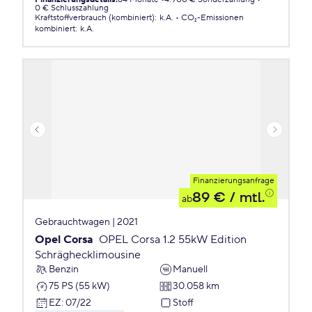
0 € Schlusszahlung
Kraftstoffverbrauch (kombiniert)
:
k.A.
CO₂-Emissionen
kombiniert
:
k.A.
Finanzierungsanfrage
89 €
/ mtl.
ab
Gebrauchtwagen | 2021
Opel Corsa
OPEL Corsa 1.2 55kW Edition
Schräghecklimousine
Benzin
Manuell
75 PS (55 kW)
30.058 km
EZ
:
07/22
Stoff