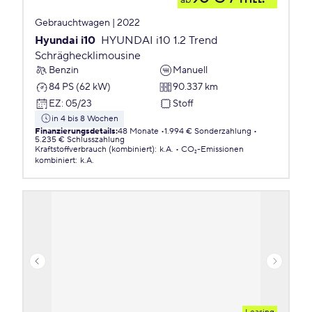
ab
Gebrauchtwagen | 2022
Hyundai i10
HYUNDAI i10 1.2 Trend
Schräghecklimousine
Benzin
Manuell
84 PS (62 kW)
90.337 km
EZ
:
05/23
Stoff
in 4 bis 8 Wochen
Finanzierungsdetails
:
48 Monate
1.994 € Sonderzahlung
5.235 € Schlusszahlung
Kraftstoffverbrauch (kombiniert)
:
k.A.
CO₂-Emissionen
kombiniert
:
k.A.