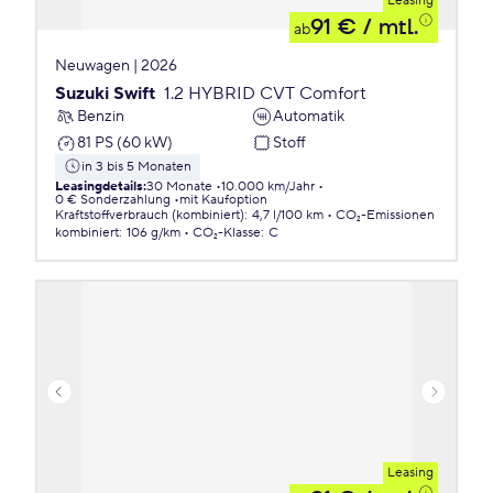
Leasing
91 €
/ mtl.
ab
Neuwagen | 2026
Suzuki Swift
1.2 HYBRID CVT Comfort
Benzin
Automatik
81 PS (60 kW)
Stoff
in 3 bis 5 Monaten
Leasingdetails
:
30 Monate
10.000 km/Jahr
0 € Sonderzahlung
mit Kaufoption
Kraftstoffverbrauch (kombiniert)
:
4,7 l/100 km
CO₂-Emissionen
kombiniert
:
106 g/km
CO₂-Klasse
:
C
Leasing