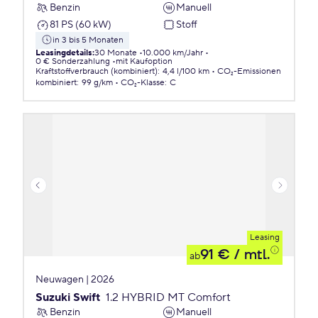
Benzin
Manuell
81 PS (60 kW)
Stoff
in 3 bis 5 Monaten
Leasingdetails
:
30 Monate
10.000 km/Jahr
0 € Sonderzahlung
mit Kaufoption
Kraftstoffverbrauch (kombiniert)
:
4,4 l/100 km
CO₂-Emissionen
kombiniert
:
99 g/km
CO₂-Klasse
:
C
Leasing
91 €
/ mtl.
ab
Neuwagen | 2026
Suzuki Swift
1.2 HYBRID MT Comfort
Benzin
Manuell