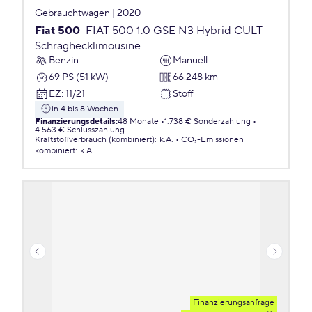
Gebrauchtwagen | 2020
Fiat 500
FIAT 500 1.0 GSE N3 Hybrid CULT
Schräghecklimousine
Benzin
Manuell
69 PS (51 kW)
66.248 km
EZ
:
11/21
Stoff
in 4 bis 8 Wochen
Finanzierungsdetails
:
48 Monate
1.738 € Sonderzahlung
4.563 € Schlusszahlung
Kraftstoffverbrauch (kombiniert)
:
k.A.
CO₂-Emissionen
kombiniert
:
k.A.
Finanzierungsanfrage