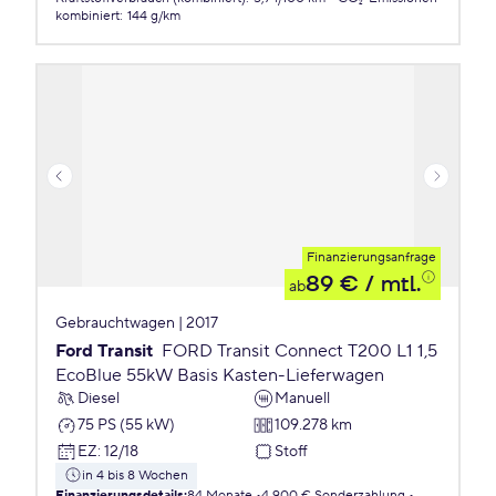
kombiniert
:
144 g/km
Finanzierungsanfrage
89 €
/ mtl.
ab
Gebrauchtwagen | 2017
Ford Transit
FORD Transit Connect T200 L1 1,5
EcoBlue 55kW Basis Kasten-Lieferwagen
Diesel
Manuell
75 PS (55 kW)
109.278 km
EZ
:
12/18
Stoff
in 4 bis 8 Wochen
Finanzierungsdetails
:
84 Monate
4.900 € Sonderzahlung