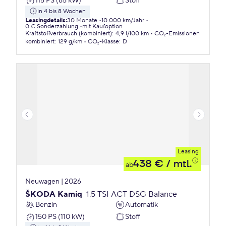
115 PS (85 kW)
Stoff
in 4 bis 8 Wochen
Leasingdetails
:
30 Monate
10.000 km/Jahr
0 € Sonderzahlung
mit Kaufoption
Kraftstoffverbrauch (kombiniert)
:
4,9 l/100 km
CO₂-Emissionen
kombiniert
:
129 g/km
CO₂-Klasse
:
D
Leasing
438 €
/ mtl.
ab
Neuwagen | 2026
ŠKODA Kamiq
1.5 TSI ACT DSG Balance
Benzin
Automatik
150 PS (110 kW)
Stoff