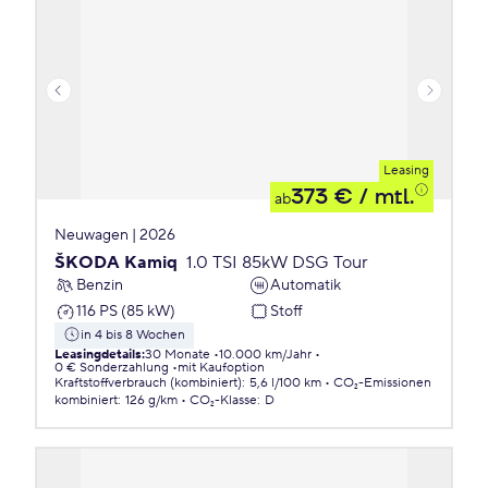
Leasing
373 €
/ mtl.
ab
Neuwagen | 2026
ŠKODA Kamiq
1.0 TSI 85kW DSG Tour
Benzin
Automatik
116 PS (85 kW)
Stoff
in 4 bis 8 Wochen
Leasingdetails
:
30 Monate
10.000 km/Jahr
0 € Sonderzahlung
mit Kaufoption
Kraftstoffverbrauch (kombiniert)
:
5,6 l/100 km
CO₂-Emissionen
kombiniert
:
126 g/km
CO₂-Klasse
:
D