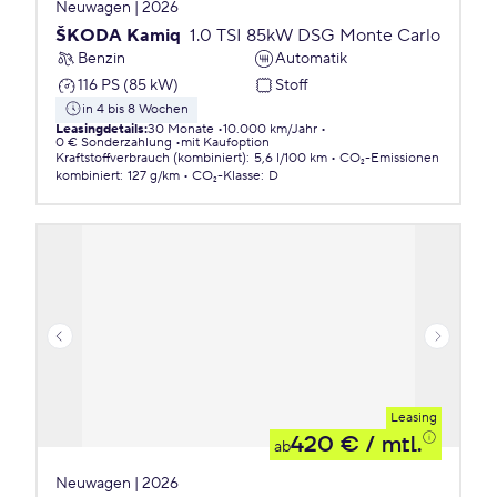
Neuwagen | 2026
ŠKODA Kamiq
1.0 TSI 85kW DSG Monte Carlo
Benzin
Automatik
116 PS (85 kW)
Stoff
in 4 bis 8 Wochen
Leasingdetails
:
30 Monate
10.000 km/Jahr
0 € Sonderzahlung
mit Kaufoption
Kraftstoffverbrauch (kombiniert)
:
5,6 l/100 km
CO₂-Emissionen
kombiniert
:
127 g/km
CO₂-Klasse
:
D
Leasing
420 €
/ mtl.
ab
Neuwagen | 2026