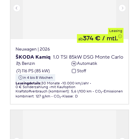
Leasing
374 €
/ mtl.
ab
Neuwagen | 2026
ŠKODA Kamiq
1.0 TSI 85kW DSG Monte Carlo
Benzin
Automatik
116 PS (85 kW)
Stoff
in 4 bis 8 Wochen
Leasingdetails
:
30 Monate
10.000 km/Jahr
0 € Sonderzahlung
mit Kaufoption
Kraftstoffverbrauch (kombiniert)
:
5,6 l/100 km
CO₂-Emissionen
kombiniert
:
127 g/km
CO₂-Klasse
:
D