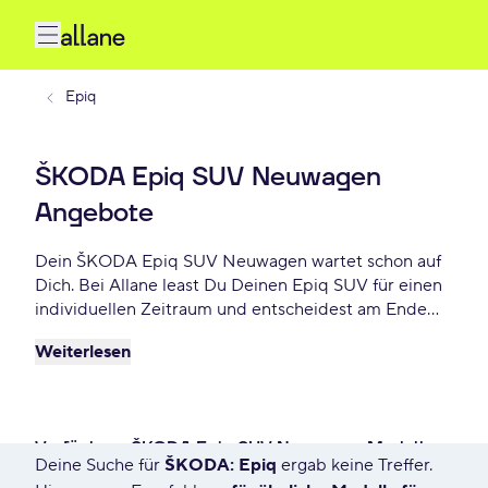
Epiq
ŠKODA Epiq SUV Neuwagen
Angebote
Dein ŠKODA Epiq SUV Neuwagen wartet schon auf
Dich. Bei Allane least Du Deinen Epiq SUV für einen
individuellen Zeitraum und entscheidest am Ende
der Laufzeit ob Du Dein Epiq SUV kaufen möchtest
Weiterlesen
oder zurückgeben willst. Finde das perfekte ŠKODA
Epiq SUV Neuwagen Angebot schon ab - €
monatlich.
Verfügbare ŠKODA Epiq SUV Neuwagen Modelle
Deine Suche für
ŠKODA: Epiq
ergab keine Treffer.
32 Angebote für Deine Suche