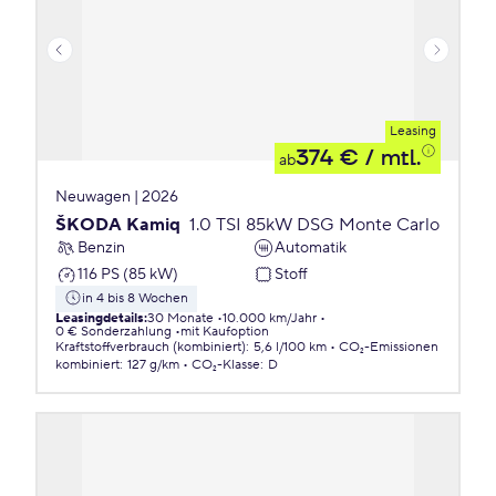
Leasing
374 €
/ mtl.
ab
Neuwagen | 2026
ŠKODA Kamiq
1.0 TSI 85kW DSG Monte Carlo
Benzin
Automatik
116 PS (85 kW)
Stoff
in 4 bis 8 Wochen
Leasingdetails
:
30 Monate
10.000 km/Jahr
0 € Sonderzahlung
mit Kaufoption
Kraftstoffverbrauch (kombiniert)
:
5,6 l/100 km
CO₂-Emissionen
kombiniert
:
127 g/km
CO₂-Klasse
:
D