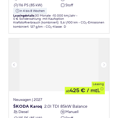
116 PS (85 kW)
Stoff
in 4 bis 8 Wochen
Leasingdetails
:
30 Monate
10.000 km/Jahr
0 € Sonderzahlung
mit Kaufoption
Kraftstoffverbrauch (kombiniert)
:
5,6 l/100 km
CO₂-Emissionen
kombiniert
:
127 g/km
CO₂-Klasse
:
D
Leasing
425 €
/ mtl.
ab
Neuwagen | 2027
ŠKODA Karoq
2.0l TDI 85kW Balance
Diesel
Manuell