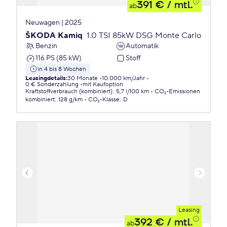
391 €
/ mtl.
ab
Neuwagen | 2025
ŠKODA Kamiq
1.0 TSI 85kW DSG Monte Carlo
Benzin
Automatik
116 PS (85 kW)
Stoff
in 4 bis 8 Wochen
Leasingdetails
:
30 Monate
10.000 km/Jahr
0 € Sonderzahlung
mit Kaufoption
Kraftstoffverbrauch (kombiniert)
:
5,7 l/100 km
CO₂-Emissionen
kombiniert
:
128 g/km
CO₂-Klasse
:
D
Leasing
392 €
/ mtl.
ab