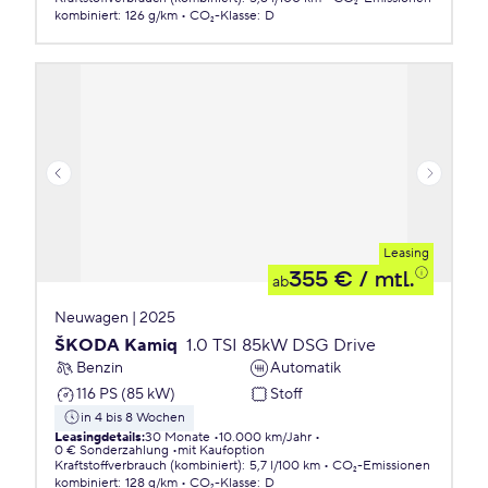
kombiniert
:
126 g/km
CO₂-Klasse
:
D
Leasing
355 €
/ mtl.
ab
Neuwagen | 2025
ŠKODA Kamiq
1.0 TSI 85kW DSG Drive
Benzin
Automatik
116 PS (85 kW)
Stoff
in 4 bis 8 Wochen
Leasingdetails
:
30 Monate
10.000 km/Jahr
0 € Sonderzahlung
mit Kaufoption
Kraftstoffverbrauch (kombiniert)
:
5,7 l/100 km
CO₂-Emissionen
kombiniert
:
128 g/km
CO₂-Klasse
:
D