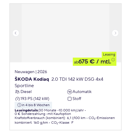
Leasing
675 €
/ mtl.
ab
Neuwagen | 2026
ŠKODA Kodiaq
2.0 TDI 142 kW DSG 4x4
Sportline
Diesel
Automatik
193 PS (142 kW)
Stoff
in 4 bis 8 Wochen
Leasingdetails
:
30 Monate
10.000 km/Jahr
0 € Sonderzahlung
mit Kaufoption
Kraftstoffverbrauch (kombiniert)
:
6,1 l/100 km
CO₂-Emissionen
kombiniert
:
160 g/km
CO₂-Klasse
:
F