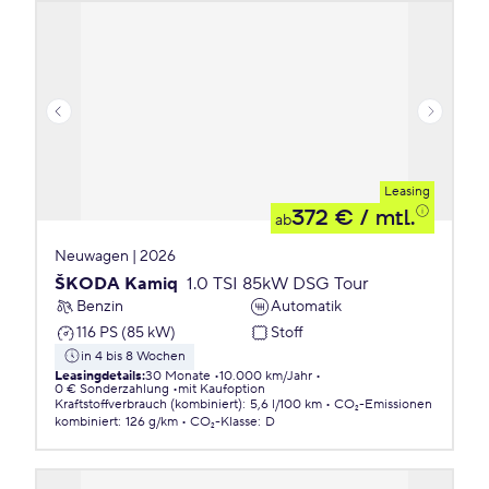
Leasing
372 €
/ mtl.
ab
Neuwagen | 2026
ŠKODA Kamiq
1.0 TSI 85kW DSG Tour
Benzin
Automatik
116 PS (85 kW)
Stoff
in 4 bis 8 Wochen
Leasingdetails
:
30 Monate
10.000 km/Jahr
0 € Sonderzahlung
mit Kaufoption
Kraftstoffverbrauch (kombiniert)
:
5,6 l/100 km
CO₂-Emissionen
kombiniert
:
126 g/km
CO₂-Klasse
:
D