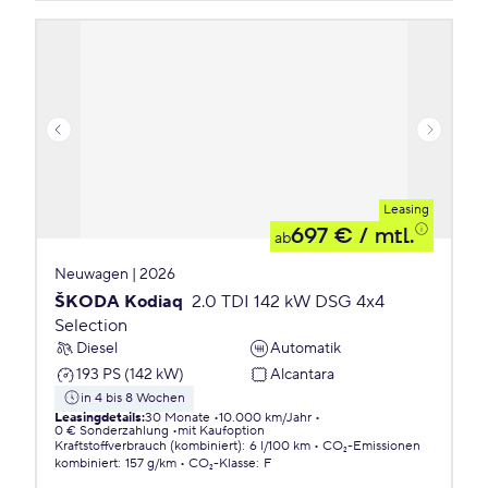
Leasing
697 €
/ mtl.
ab
Neuwagen | 2026
ŠKODA Kodiaq
2.0 TDI 142 kW DSG 4x4
Selection
Diesel
Automatik
193 PS (142 kW)
Alcantara
in 4 bis 8 Wochen
Leasingdetails
:
30 Monate
10.000 km/Jahr
0 € Sonderzahlung
mit Kaufoption
Kraftstoffverbrauch (kombiniert)
:
6 l/100 km
CO₂-Emissionen
kombiniert
:
157 g/km
CO₂-Klasse
:
F