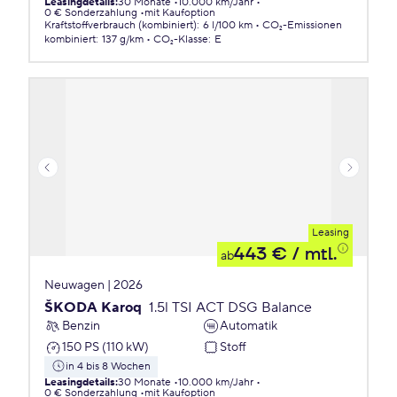
Leasingdetails
:
30 Monate
10.000 km/Jahr
0 € Sonderzahlung
mit Kaufoption
Kraftstoffverbrauch (kombiniert)
:
6 l/100 km
CO₂-Emissionen
kombiniert
:
137 g/km
CO₂-Klasse
:
E
Leasing
443 €
/ mtl.
ab
Neuwagen | 2026
ŠKODA Karoq
1.5l TSI ACT DSG Balance
Benzin
Automatik
150 PS (110 kW)
Stoff
in 4 bis 8 Wochen
Leasingdetails
:
30 Monate
10.000 km/Jahr
0 € Sonderzahlung
mit Kaufoption