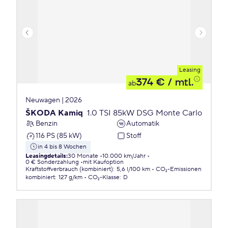
Leasing
374 €
/ mtl.
ab
Neuwagen | 2026
ŠKODA Kamiq
1.0 TSI 85kW DSG Monte Carlo
Benzin
Automatik
116 PS (85 kW)
Stoff
in 4 bis 8 Wochen
Leasingdetails
:
30 Monate
10.000 km/Jahr
0 € Sonderzahlung
mit Kaufoption
Kraftstoffverbrauch (kombiniert)
:
5,6 l/100 km
CO₂-Emissionen
kombiniert
:
127 g/km
CO₂-Klasse
:
D