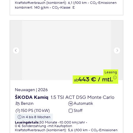
Kraftstoffverbrauch (kombiniert)
:
6,1 l/100 km
CO₂-Emissionen
kombiniert
:
140 g/km
CO₂-Klasse
:
E
Leasing
443 €
/ mtl.
ab
Neuwagen | 2026
ŠKODA Kamiq
1.5 TSI ACT DSG Monte Carlo
Benzin
Automatik
150 PS (110 kW)
Stoff
in 4 bis 8 Wochen
Leasingdetails
:
30 Monate
10.000 km/Jahr
0 € Sonderzahlung
mit Kaufoption
Kraftstoffverbrauch (kombiniert)
:
5,6 l/100 km
CO₂-Emissionen