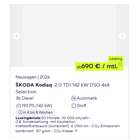
Leasing
690 €
/ mtl.
ab
Neuwagen | 2026
ŠKODA Kodiaq
2.0 TDI 142 kW DSG 4x4
Selection
Diesel
Automatik
193 PS (142 kW)
Stoff
in 4 bis 8 Wochen
Leasingdetails
:
30 Monate
10.000 km/Jahr
0 € Sonderzahlung
mit Kaufoption
Kraftstoffverbrauch (kombiniert)
:
6 l/100 km
CO₂-Emissionen
kombiniert
:
157 g/km
CO₂-Klasse
:
F