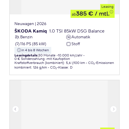
Leasing
385 €
/ mtl.
ab
Neuwagen | 2026
ŠKODA Kamiq
1.0 TSI 85kW DSG Balance
Benzin
Automatik
116 PS (85 kW)
Stoff
in 4 bis 8 Wochen
Leasingdetails
:
30 Monate
10.000 km/Jahr
0 € Sonderzahlung
mit Kaufoption
Kraftstoffverbrauch (kombiniert)
:
5,6 l/100 km
CO₂-Emissionen
kombiniert
:
126 g/km
CO₂-Klasse
:
D