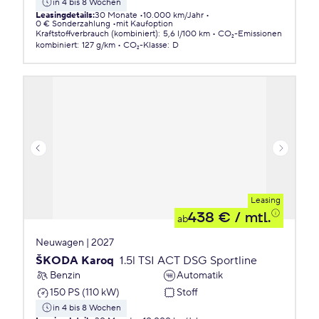
in 4 bis 8 Wochen
Leasingdetails
:
30 Monate
10.000 km/Jahr
0 € Sonderzahlung
mit Kaufoption
Kraftstoffverbrauch (kombiniert)
:
5,6 l/100 km
CO₂-Emissionen
kombiniert
:
127 g/km
CO₂-Klasse
:
D
Leasing
438 €
/ mtl.
ab
Neuwagen | 2027
ŠKODA Karoq
1.5l TSI ACT DSG Sportline
Benzin
Automatik
150 PS (110 kW)
Stoff
in 4 bis 8 Wochen