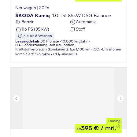
Neuwagen | 2026
ŠKODA Kamiq
1.0 TSI 85kW DSG Balance
Benzin
Automatik
116 PS (85 kW)
Stoff
in 4 bis 8 Wochen
Leasingdetails
:
30 Monate
10.000 km/Jahr
0 € Sonderzahlung
mit Kaufoption
Kraftstoffverbrauch (kombiniert)
:
5,6 l/100 km
CO₂-Emissionen
kombiniert
:
126 g/km
CO₂-Klasse
:
D
Leasing
395 €
/ mtl.
ab