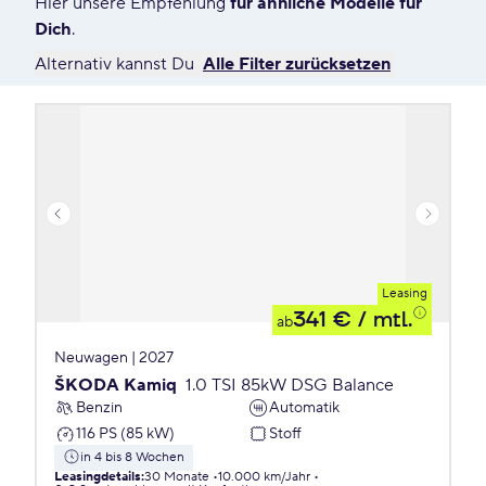
Hier unsere Empfehlung
für ähnliche Modelle für
Dich
.
Alternativ kannst Du
Alle Filter zurücksetzen
Leasing
341 €
/ mtl.
ab
Neuwagen | 2027
ŠKODA Kamiq
1.0 TSI 85kW DSG Balance
Benzin
Automatik
116 PS (85 kW)
Stoff
in 4 bis 8 Wochen
Leasingdetails
:
30 Monate
10.000 km/Jahr