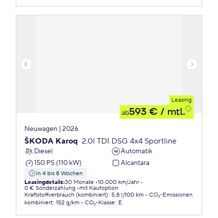
Leasing
593 €
/ mtl.
ab
Neuwagen | 2026
ŠKODA Karoq
2.0l TDI DSG 4x4 Sportline
Diesel
Automatik
150 PS (110 kW)
Alcantara
in 4 bis 8 Wochen
Leasingdetails
:
30 Monate
10.000 km/Jahr
0 € Sonderzahlung
mit Kaufoption
Kraftstoffverbrauch (kombiniert)
:
5,8 l/100 km
CO₂-Emissionen
kombiniert
:
152 g/km
CO₂-Klasse
:
E