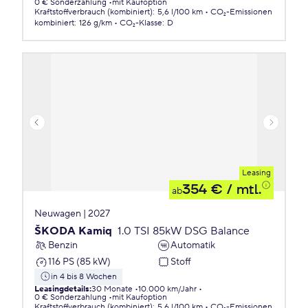
0 € Sonderzahlung
mit Kaufoption
Kraftstoffverbrauch (kombiniert)
:
5,6 l/100 km
CO₂-Emissionen
kombiniert
:
126 g/km
CO₂-Klasse
:
D
Leasing
354 €
/ mtl.
ab
Neuwagen | 2027
ŠKODA Kamiq
1.0 TSI 85kW DSG Balance
Benzin
Automatik
116 PS (85 kW)
Stoff
in 4 bis 8 Wochen
Leasingdetails
:
30 Monate
10.000 km/Jahr
0 € Sonderzahlung
mit Kaufoption
Kraftstoffverbrauch (kombiniert)
:
5,6 l/100 km
CO₂-Emissionen