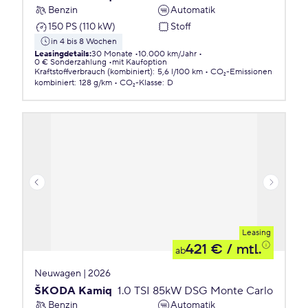
Benzin
Automatik
150 PS (110 kW)
Stoff
in 4 bis 8 Wochen
Leasingdetails
:
30 Monate
10.000 km/Jahr
0 € Sonderzahlung
mit Kaufoption
Kraftstoffverbrauch (kombiniert)
:
5,6 l/100 km
CO₂-Emissionen
kombiniert
:
128 g/km
CO₂-Klasse
:
D
Leasing
421 €
/ mtl.
ab
Neuwagen | 2026
ŠKODA Kamiq
1.0 TSI 85kW DSG Monte Carlo
Benzin
Automatik