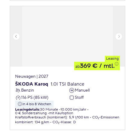
Leasing
369 €
/ mtl.
ab
Neuwagen | 2027
ŠKODA Karoq
1.0l TSI Balance
Benzin
Manuell
116 PS (85 kW)
Stoff
in 4 bis 8 Wochen
Leasingdetails
:
30 Monate
10.000 km/Jahr
0 € Sonderzahlung
mit Kaufoption
Kraftstoffverbrauch (kombiniert)
:
5,9 l/100 km
CO₂-Emissionen
kombiniert
:
134 g/km
CO₂-Klasse
:
D