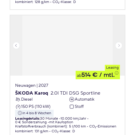
kombiniert
:
128 g/km
CO₂-Klasse
:
D
Leasing
514 €
/ mtl.
ab
Neuwagen | 2027
ŠKODA Karoq
2.0l TDI DSG Sportline
Diesel
Automatik
150 PS (110 kW)
Stoff
in 4 bis 8 Wochen
Leasingdetails
:
30 Monate
10.000 km/Jahr
0 € Sonderzahlung
mit Kaufoption
Kraftstoffverbrauch (kombiniert)
:
5 l/100 km
CO₂-Emissionen
kombiniert
:
131 g/km
CO₂-Klasse
:
D