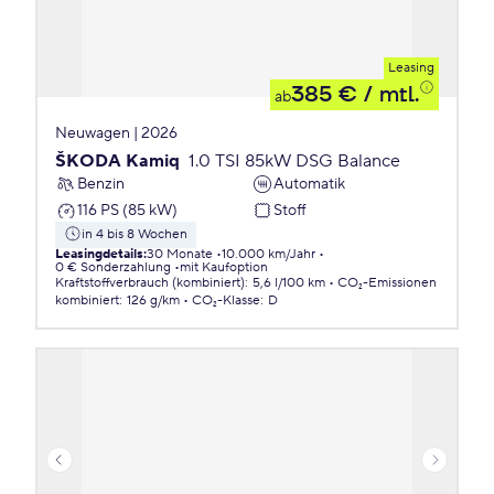
Leasing
385 €
/ mtl.
ab
Neuwagen | 2026
ŠKODA Kamiq
1.0 TSI 85kW DSG Balance
Benzin
Automatik
116 PS (85 kW)
Stoff
in 4 bis 8 Wochen
Leasingdetails
:
30 Monate
10.000 km/Jahr
0 € Sonderzahlung
mit Kaufoption
Kraftstoffverbrauch (kombiniert)
:
5,6 l/100 km
CO₂-Emissionen
kombiniert
:
126 g/km
CO₂-Klasse
:
D