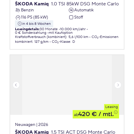
ŠKODA Kamiq
1.0 TSI 85kW DSG Monte Carlo
Benzin
Automatik
116 PS (85 kW)
Stoff
in 4 bis 8 Wochen
Leasingdetails
:
30 Monate
10.000 km/Jahr
0 € Sonderzahlung
mit Kaufoption
Kraftstoffverbrauch (kombiniert)
:
5,6 l/100 km
CO₂-Emissionen
kombiniert
:
127 g/km
CO₂-Klasse
:
D
Leasing
420 €
/ mtl.
ab
Neuwagen | 2026
ŠKODA Kamiq
1.5 TSI ACT DSG Monte Carlo