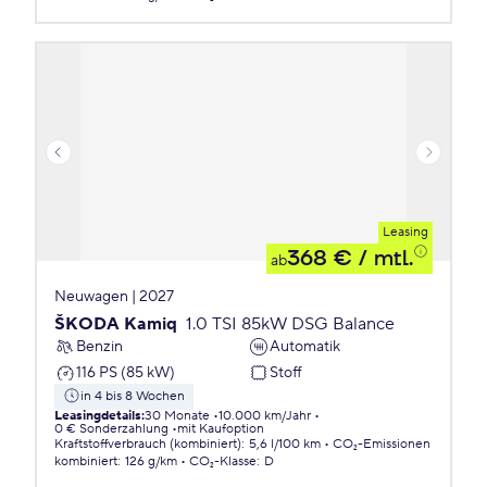
Leasing
368 €
/ mtl.
ab
Neuwagen | 2027
ŠKODA Kamiq
1.0 TSI 85kW DSG Balance
Benzin
Automatik
116 PS (85 kW)
Stoff
in 4 bis 8 Wochen
Leasingdetails
:
30 Monate
10.000 km/Jahr
0 € Sonderzahlung
mit Kaufoption
Kraftstoffverbrauch (kombiniert)
:
5,6 l/100 km
CO₂-Emissionen
kombiniert
:
126 g/km
CO₂-Klasse
:
D