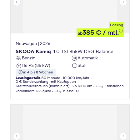
Leasing
385 €
/ mtl.
ab
Neuwagen | 2026
ŠKODA Kamiq
1.0 TSI 85kW DSG Balance
Benzin
Automatik
116 PS (85 kW)
Stoff
in 4 bis 8 Wochen
Leasingdetails
:
30 Monate
10.000 km/Jahr
0 € Sonderzahlung
mit Kaufoption
Kraftstoffverbrauch (kombiniert)
:
5,6 l/100 km
CO₂-Emissionen
kombiniert
:
126 g/km
CO₂-Klasse
:
D