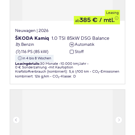
Leasing
385 €
/ mtl.
ab
Neuwagen | 2026
ŠKODA Kamiq
1.0 TSI 85kW DSG Balance
Benzin
Automatik
116 PS (85 kW)
Stoff
in 4 bis 8 Wochen
Leasingdetails
:
30 Monate
10.000 km/Jahr
0 € Sonderzahlung
mit Kaufoption
Kraftstoffverbrauch (kombiniert)
:
5,6 l/100 km
CO₂-Emissionen
kombiniert
:
126 g/km
CO₂-Klasse
:
D