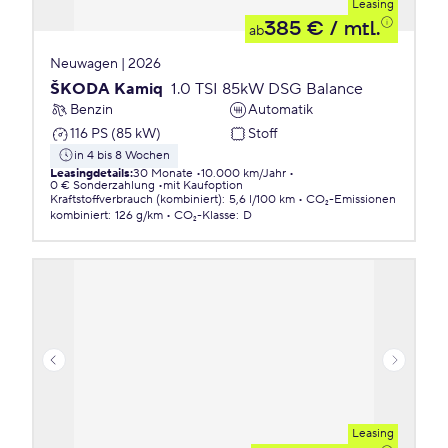
Leasing
385 €
/ mtl.
ab
Neuwagen | 2026
ŠKODA Kamiq
1.0 TSI 85kW DSG Balance
Benzin
Automatik
116 PS (85 kW)
Stoff
in 4 bis 8 Wochen
Leasingdetails
:
30 Monate
10.000 km/Jahr
0 € Sonderzahlung
mit Kaufoption
Kraftstoffverbrauch (kombiniert)
:
5,6 l/100 km
CO₂-Emissionen
kombiniert
:
126 g/km
CO₂-Klasse
:
D
Leasing