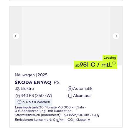
Leasing
951 €
/ mtl.
ab
Neuwagen | 2025
ŠKODA ENYAQ
RS
Elektro
Automatik
340 PS (250 kW)
Alcantara
in 4 bis 8 Wochen
Leasingdetails
:
30 Monate
10.000 km/Jahr
0 € Sonderzahlung
mit Kaufoption
Stromverbrauch (kombiniert)
:
160 kWh/100 km
CO₂-
Emissionen
kombiniert
:
0 g/km
CO₂-Klasse
:
A