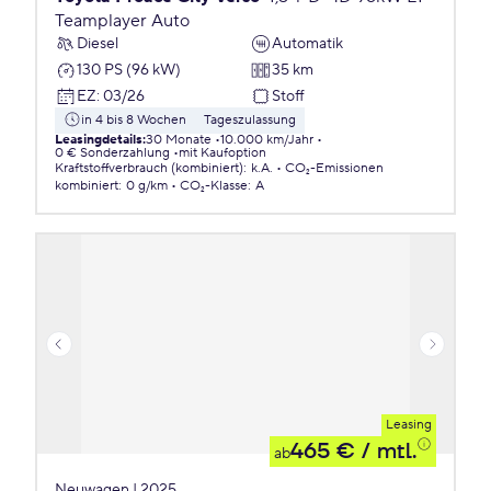
Teamplayer Auto
Diesel
Automatik
130 PS (96 kW)
35 km
EZ
:
03/26
Stoff
in 4 bis 8 Wochen
Tageszulassung
Leasingdetails
:
30 Monate
10.000 km/Jahr
0 € Sonderzahlung
mit Kaufoption
Kraftstoffverbrauch (kombiniert)
:
k.A.
CO₂-Emissionen
kombiniert
:
0 g/km
CO₂-Klasse
:
A
Leasing
465 €
/ mtl.
ab
Neuwagen | 2025