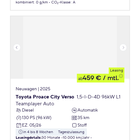
kombiniert
:
0 g/km
CO₂-Klasse
:
A
Leasing
459 €
/ mtl.
ab
Neuwagen | 2025
Toyota Proace City Verso
1,5-l-D-4D 96kW L1
Teamplayer Auto
Diesel
Automatik
130 PS (96 kW)
35 km
EZ
:
05/26
Stoff
in 4 bis 8 Wochen
Tageszulassung
Leasingdetails
:
30 Monate
10.000 km/Jahr