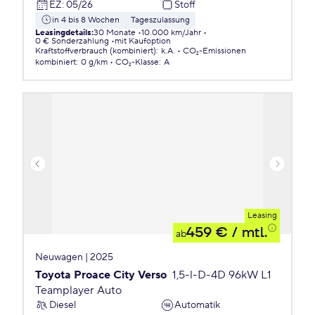
EZ
:
05/26
Stoff
in 4 bis 8 Wochen
Tageszulassung
Leasingdetails
:
30 Monate
10.000 km/Jahr
0 € Sonderzahlung
mit Kaufoption
Kraftstoffverbrauch (kombiniert)
:
k.A.
CO₂-Emissionen
kombiniert
:
0 g/km
CO₂-Klasse
:
A
Leasing
459 €
/ mtl.
ab
Neuwagen | 2025
Toyota Proace City Verso
1,5-l-D-4D 96kW L1
Teamplayer Auto
Diesel
Automatik