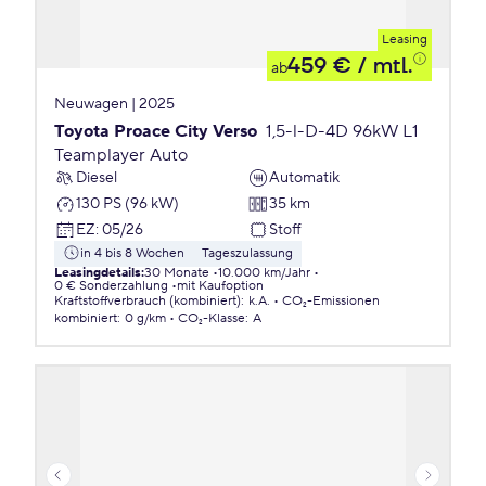
Leasing
459 €
/ mtl.
ab
Neuwagen | 2025
Toyota Proace City Verso
1,5-l-D-4D 96kW L1
Teamplayer Auto
Diesel
Automatik
130 PS (96 kW)
35 km
EZ
:
05/26
Stoff
in 4 bis 8 Wochen
Tageszulassung
Leasingdetails
:
30 Monate
10.000 km/Jahr
0 € Sonderzahlung
mit Kaufoption
Kraftstoffverbrauch (kombiniert)
:
k.A.
CO₂-Emissionen
kombiniert
:
0 g/km
CO₂-Klasse
:
A