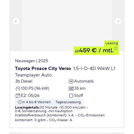
Leasing
459 €
/ mtl.
ab
Neuwagen | 2025
Toyota Proace City Verso
1,5-l-D-4D 96kW L1
Teamplayer Auto
Diesel
Automatik
130 PS (96 kW)
35 km
EZ
:
05/26
Stoff
in 4 bis 8 Wochen
Tageszulassung
Leasingdetails
:
30 Monate
10.000 km/Jahr
0 € Sonderzahlung
mit Kaufoption
Kraftstoffverbrauch (kombiniert)
:
k.A.
CO₂-Emissionen
kombiniert
:
0 g/km
CO₂-Klasse
:
A