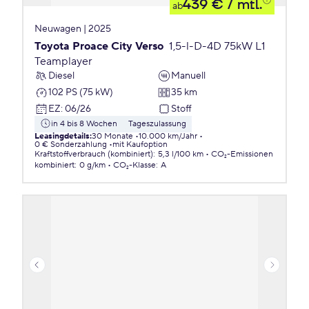
439 €
/ mtl.
ab
Neuwagen | 2025
Toyota Proace City Verso
1,5-l-D-4D 75kW L1
Teamplayer
Diesel
Manuell
102 PS (75 kW)
35 km
EZ
:
06/26
Stoff
in 4 bis 8 Wochen
Tageszulassung
Leasingdetails
:
30 Monate
10.000 km/Jahr
0 € Sonderzahlung
mit Kaufoption
Kraftstoffverbrauch (kombiniert)
:
5,3 l/100 km
CO₂-Emissionen
kombiniert
:
0 g/km
CO₂-Klasse
:
A