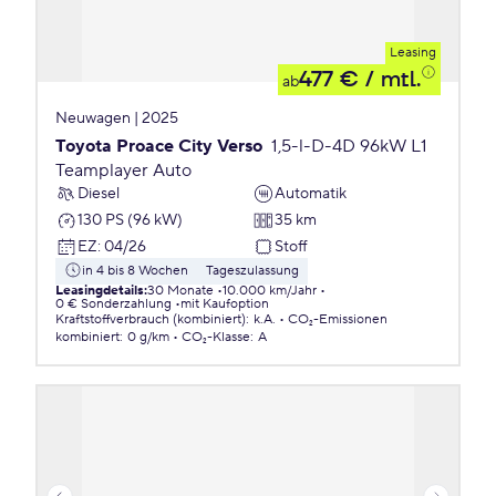
Leasing
477 €
/ mtl.
ab
Neuwagen | 2025
Toyota Proace City Verso
1,5-l-D-4D 96kW L1
Teamplayer Auto
Diesel
Automatik
130 PS (96 kW)
35 km
EZ
:
04/26
Stoff
in 4 bis 8 Wochen
Tageszulassung
Leasingdetails
:
30 Monate
10.000 km/Jahr
0 € Sonderzahlung
mit Kaufoption
Kraftstoffverbrauch (kombiniert)
:
k.A.
CO₂-Emissionen
kombiniert
:
0 g/km
CO₂-Klasse
:
A