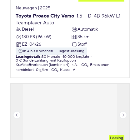
Neuwagen | 2025
Toyota Proace City Verso
1,5-l-D-4D 96kW L1
Teamplayer Auto
Diesel
Automatik
130 PS (96 kW)
35 km
EZ
:
04/26
Stoff
in 4 bis 8 Wochen
Tageszulassung
Leasingdetails
:
30 Monate
10.000 km/Jahr
0 € Sonderzahlung
mit Kaufoption
Kraftstoffverbrauch (kombiniert)
:
k.A.
CO₂-Emissionen
kombiniert
:
0 g/km
CO₂-Klasse
:
A
Leasing