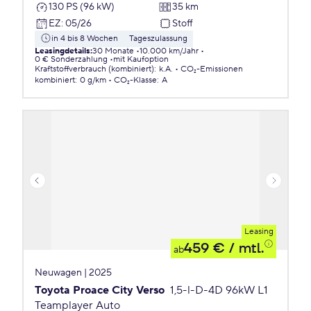
130 PS (96 kW)
35 km
EZ
:
05/26
Stoff
in 4 bis 8 Wochen
Tageszulassung
Leasingdetails
:
30 Monate
10.000 km/Jahr
0 € Sonderzahlung
mit Kaufoption
Kraftstoffverbrauch (kombiniert)
:
k.A.
CO₂-Emissionen
kombiniert
:
0 g/km
CO₂-Klasse
:
A
Leasing
459 €
/ mtl.
ab
Neuwagen | 2025
Toyota Proace City Verso
1,5-l-D-4D 96kW L1
Teamplayer Auto