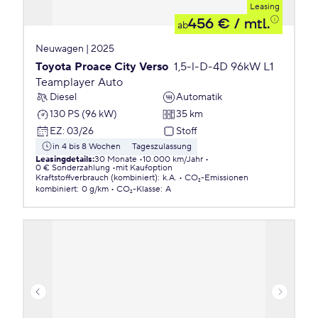
Leasing
456 €
/ mtl.
ab
Neuwagen | 2025
Toyota Proace City Verso
1,5-l-D-4D 96kW L1
Teamplayer Auto
Diesel
Automatik
130 PS (96 kW)
35 km
EZ
:
03/26
Stoff
in 4 bis 8 Wochen
Tageszulassung
Leasingdetails
:
30 Monate
10.000 km/Jahr
0 € Sonderzahlung
mit Kaufoption
Kraftstoffverbrauch (kombiniert)
:
k.A.
CO₂-Emissionen
kombiniert
:
0 g/km
CO₂-Klasse
:
A