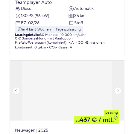
Teamplayer Auto
Diesel
Automatik
130 PS (96 kW)
35 km
EZ
:
02/26
Stoff
in 4 bis 8 Wochen
Tageszulassung
Leasingdetails
:
30 Monate
10.000 km/Jahr
0 € Sonderzahlung
mit Kaufoption
Kraftstoffverbrauch (kombiniert)
:
k.A.
CO₂-Emissionen
kombiniert
:
0 g/km
CO₂-Klasse
:
A
Leasing
437 €
/ mtl.
ab
Neuwagen | 2025