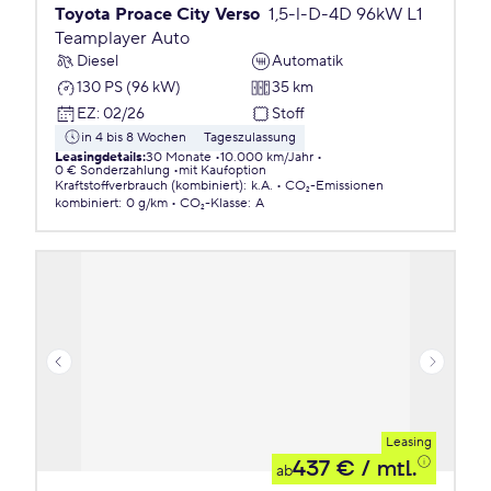
Toyota Proace City Verso
1,5-l-D-4D 96kW L1
Teamplayer Auto
Diesel
Automatik
130 PS (96 kW)
35 km
EZ
:
02/26
Stoff
in 4 bis 8 Wochen
Tageszulassung
Leasingdetails
:
30 Monate
10.000 km/Jahr
0 € Sonderzahlung
mit Kaufoption
Kraftstoffverbrauch (kombiniert)
:
k.A.
CO₂-Emissionen
kombiniert
:
0 g/km
CO₂-Klasse
:
A
Leasing
437 €
/ mtl.
ab