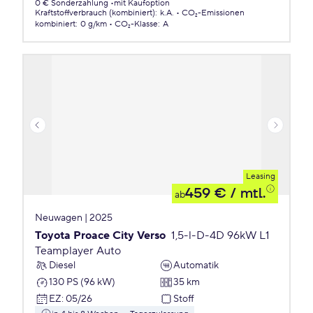
0 € Sonderzahlung
mit Kaufoption
Kraftstoffverbrauch (kombiniert)
:
k.A.
CO₂-Emissionen
kombiniert
:
0 g/km
CO₂-Klasse
:
A
Leasing
459 €
/ mtl.
ab
Neuwagen | 2025
Toyota Proace City Verso
1,5-l-D-4D 96kW L1
Teamplayer Auto
Diesel
Automatik
130 PS (96 kW)
35 km
EZ
:
05/26
Stoff