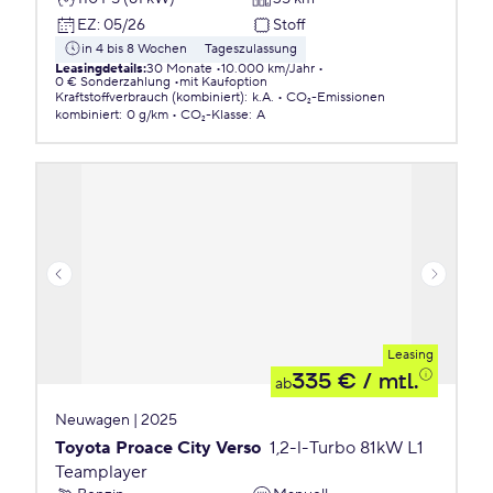
EZ
:
05/26
Stoff
in 4 bis 8 Wochen
Tageszulassung
Leasingdetails
:
30 Monate
10.000 km/Jahr
0 € Sonderzahlung
mit Kaufoption
Kraftstoffverbrauch (kombiniert)
:
k.A.
CO₂-Emissionen
kombiniert
:
0 g/km
CO₂-Klasse
:
A
Leasing
335 €
/ mtl.
ab
Neuwagen | 2025
Toyota Proace City Verso
1,2-l-Turbo 81kW L1
Teamplayer