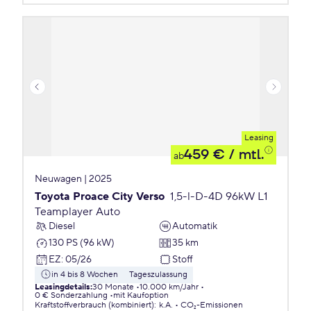
Leasing
459 €
/ mtl.
ab
Neuwagen | 2025
Toyota Proace City Verso
1,5-l-D-4D 96kW L1
Teamplayer Auto
Diesel
Automatik
130 PS (96 kW)
35 km
EZ
:
05/26
Stoff
in 4 bis 8 Wochen
Tageszulassung
Leasingdetails
:
30 Monate
10.000 km/Jahr
0 € Sonderzahlung
mit Kaufoption
Kraftstoffverbrauch (kombiniert)
:
k.A.
CO₂-Emissionen