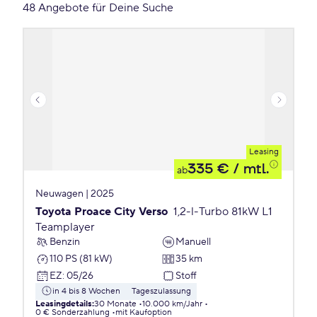
48 Angebote für Deine Suche
Leasing
335 €
/ mtl.
ab
Neuwagen | 2025
Toyota Proace City Verso
1,2-l-Turbo 81kW L1
Teamplayer
Benzin
Manuell
110 PS (81 kW)
35 km
EZ
:
05/26
Stoff
in 4 bis 8 Wochen
Tageszulassung
Leasingdetails
:
30 Monate
10.000 km/Jahr
0 € Sonderzahlung
mit Kaufoption