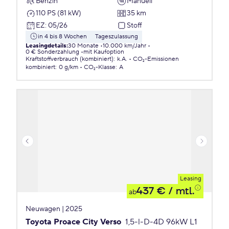
Benzin
Manuell
110 PS (81 kW)
35 km
EZ
:
05/26
Stoff
in 4 bis 8 Wochen
Tageszulassung
Leasingdetails
:
30 Monate
10.000 km/Jahr
0 € Sonderzahlung
mit Kaufoption
Kraftstoffverbrauch (kombiniert)
:
k.A.
CO₂-Emissionen
kombiniert
:
0 g/km
CO₂-Klasse
:
A
Leasing
437 €
/ mtl.
ab
Neuwagen | 2025
Toyota Proace City Verso
1,5-l-D-4D 96kW L1