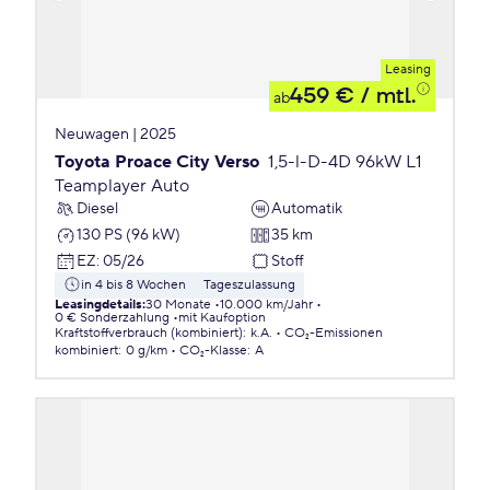
Leasing
459 €
/ mtl.
ab
Neuwagen | 2025
Toyota Proace City Verso
1,5-l-D-4D 96kW L1
Teamplayer Auto
Diesel
Automatik
130 PS (96 kW)
35 km
EZ
:
05/26
Stoff
in 4 bis 8 Wochen
Tageszulassung
Leasingdetails
:
30 Monate
10.000 km/Jahr
0 € Sonderzahlung
mit Kaufoption
Kraftstoffverbrauch (kombiniert)
:
k.A.
CO₂-Emissionen
kombiniert
:
0 g/km
CO₂-Klasse
:
A