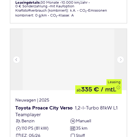
Leasingdetails
:
30 Monate
10.000 km/Jahr
0 € Sonderzahlung
mit Kaufoption
Kraftstoffverbrauch (kombiniert)
:
k.A.
CO₂-Emissionen
kombiniert
:
0 g/km
CO₂-Klasse
:
A
Leasing
335 €
/ mtl.
ab
Neuwagen | 2025
Toyota Proace City Verso
1,2-l-Turbo 81kW L1
Teamplayer
Benzin
Manuell
110 PS (81 kW)
35 km
EZ
:
05/26
Stoff