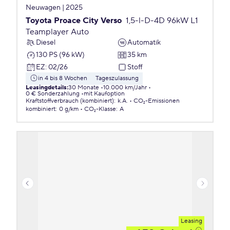
Neuwagen | 2025
Toyota Proace City Verso
1,5-l-D-4D 96kW L1
Teamplayer Auto
Diesel
Automatik
130 PS (96 kW)
35 km
EZ
:
02/26
Stoff
in 4 bis 8 Wochen
Tageszulassung
Leasingdetails
:
30 Monate
10.000 km/Jahr
0 € Sonderzahlung
mit Kaufoption
Kraftstoffverbrauch (kombiniert)
:
k.A.
CO₂-Emissionen
kombiniert
:
0 g/km
CO₂-Klasse
:
A
Leasing