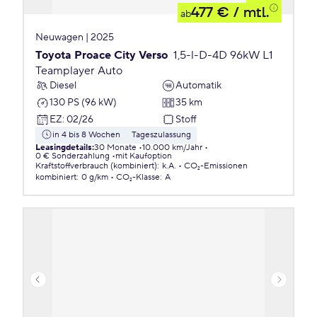
477 €
/ mtl.
ab
Neuwagen | 2025
Toyota Proace City Verso
1,5-l-D-4D 96kW L1
Teamplayer Auto
Diesel
Automatik
130 PS (96 kW)
35 km
EZ
:
02/26
Stoff
in 4 bis 8 Wochen
Tageszulassung
Leasingdetails
:
30 Monate
10.000 km/Jahr
0 € Sonderzahlung
mit Kaufoption
Kraftstoffverbrauch (kombiniert)
:
k.A.
CO₂-Emissionen
kombiniert
:
0 g/km
CO₂-Klasse
:
A