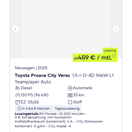
Leasing
459 €
/ mtl.
ab
Neuwagen | 2025
Toyota Proace City Verso
1,5-l-D-4D 96kW L1
Teamplayer Auto
Diesel
Automatik
130 PS (96 kW)
35 km
EZ
:
05/26
Stoff
in 4 bis 8 Wochen
Tageszulassung
Leasingdetails
:
30 Monate
10.000 km/Jahr
0 € Sonderzahlung
mit Kaufoption
Kraftstoffverbrauch (kombiniert)
:
k.A.
CO₂-Emissionen
kombiniert
:
0 g/km
CO₂-Klasse
:
A