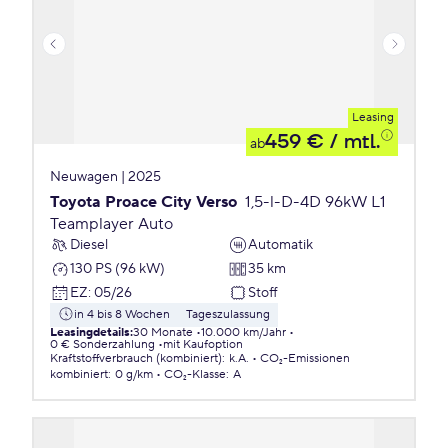
Leasing
459 €
/ mtl.
ab
Neuwagen | 2025
Toyota Proace City Verso
1,5-l-D-4D 96kW L1
Teamplayer Auto
Diesel
Automatik
130 PS (96 kW)
35 km
EZ
:
05/26
Stoff
in 4 bis 8 Wochen
Tageszulassung
Leasingdetails
:
30 Monate
10.000 km/Jahr
0 € Sonderzahlung
mit Kaufoption
Kraftstoffverbrauch (kombiniert)
:
k.A.
CO₂-Emissionen
kombiniert
:
0 g/km
CO₂-Klasse
:
A