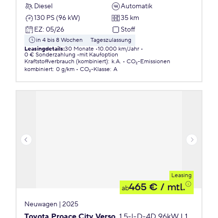
Diesel
Automatik
130 PS (96 kW)
35 km
EZ
:
05/26
Stoff
in 4 bis 8 Wochen
Tageszulassung
Leasingdetails
:
30 Monate
10.000 km/Jahr
0 € Sonderzahlung
mit Kaufoption
Kraftstoffverbrauch (kombiniert)
:
k.A.
CO₂-Emissionen
kombiniert
:
0 g/km
CO₂-Klasse
:
A
Leasing
465 €
/ mtl.
ab
Neuwagen | 2025
Toyota Proace City Verso
1,5-l-D-4D 96kW L1