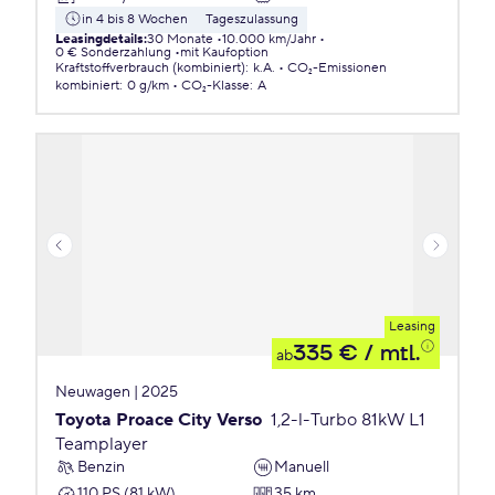
in 4 bis 8 Wochen
Tageszulassung
Leasingdetails
:
30 Monate
10.000 km/Jahr
0 € Sonderzahlung
mit Kaufoption
Kraftstoffverbrauch (kombiniert)
:
k.A.
CO₂-Emissionen
kombiniert
:
0 g/km
CO₂-Klasse
:
A
Leasing
335 €
/ mtl.
ab
Neuwagen | 2025
Toyota Proace City Verso
1,2-l-Turbo 81kW L1
Teamplayer
Benzin
Manuell
110 PS (81 kW)
35 km