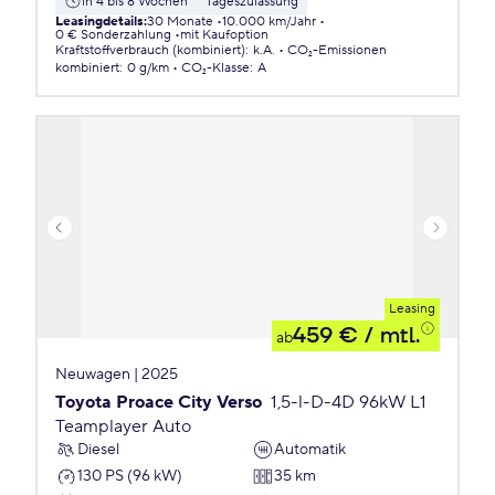
in 4 bis 8 Wochen
Tageszulassung
Leasingdetails
:
30 Monate
10.000 km/Jahr
0 € Sonderzahlung
mit Kaufoption
Kraftstoffverbrauch (kombiniert)
:
k.A.
CO₂-Emissionen
kombiniert
:
0 g/km
CO₂-Klasse
:
A
Leasing
459 €
/ mtl.
ab
Neuwagen | 2025
Toyota Proace City Verso
1,5-l-D-4D 96kW L1
Teamplayer Auto
Diesel
Automatik
130 PS (96 kW)
35 km