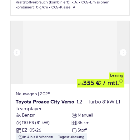
Kraftstoffverbrauch (kombiniert)
:
k.A.
CO₂-Emissionen
kombiniert
:
0 g/km
CO₂-Klasse
:
A
Leasing
335 €
/ mtl.
ab
Neuwagen | 2025
Toyota Proace City Verso
1,2-l-Turbo 81kW L1
Teamplayer
Benzin
Manuell
110 PS (81 kW)
35 km
EZ
:
05/26
Stoff
in 4 bis 8 Wochen
Tageszulassung