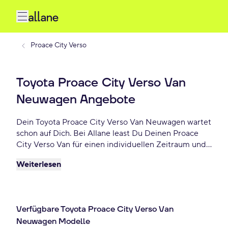
Proace City Verso
Toyota Proace City Verso Van
Neuwagen Angebote
Dein Toyota Proace City Verso Van Neuwagen wartet
schon auf Dich. Bei Allane least Du Deinen Proace
City Verso Van für einen individuellen Zeitraum und
entscheidest am Ende der Laufzeit ob Du Dein
Weiterlesen
Proace City Verso Van kaufen möchtest oder
zurückgeben willst. Finde das perfekte Toyota Proace
City Verso Van Neuwagen Angebot schon ab 335 €
monatlich.
Verfügbare Toyota Proace City Verso Van
Neuwagen Modelle