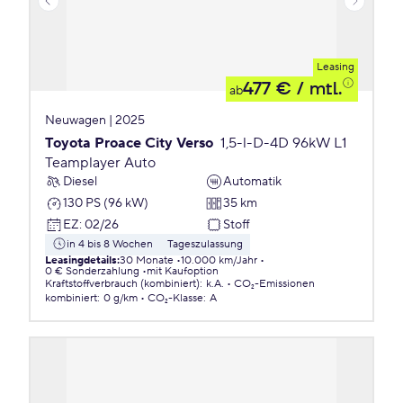
Leasing
477 €
/ mtl.
ab
Neuwagen | 2025
Toyota Proace City Verso
1,5-l-D-4D 96kW L1
Teamplayer Auto
Diesel
Automatik
130 PS (96 kW)
35 km
EZ
:
02/26
Stoff
in 4 bis 8 Wochen
Tageszulassung
Leasingdetails
:
30 Monate
10.000 km/Jahr
0 € Sonderzahlung
mit Kaufoption
Kraftstoffverbrauch (kombiniert)
:
k.A.
CO₂-Emissionen
kombiniert
:
0 g/km
CO₂-Klasse
:
A