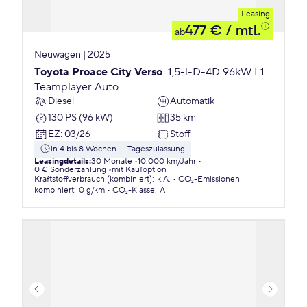
Leasing
477 €
/ mtl.
ab
Neuwagen | 2025
Toyota Proace City Verso
1,5-l-D-4D 96kW L1
Teamplayer Auto
Diesel
Automatik
130 PS (96 kW)
35 km
EZ
:
03/26
Stoff
in 4 bis 8 Wochen
Tageszulassung
Leasingdetails
:
30 Monate
10.000 km/Jahr
0 € Sonderzahlung
mit Kaufoption
Kraftstoffverbrauch (kombiniert)
:
k.A.
CO₂-Emissionen
kombiniert
:
0 g/km
CO₂-Klasse
:
A