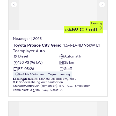
Leasing
459 €
/ mtl.
ab
Neuwagen | 2025
Toyota Proace City Verso
1,5-l-D-4D 96kW L1
Teamplayer Auto
Diesel
Automatik
130 PS (96 kW)
35 km
EZ
:
05/26
Stoff
in 4 bis 8 Wochen
Tageszulassung
Leasingdetails
:
30 Monate
10.000 km/Jahr
0 € Sonderzahlung
mit Kaufoption
Kraftstoffverbrauch (kombiniert)
:
k.A.
CO₂-Emissionen
kombiniert
:
0 g/km
CO₂-Klasse
:
A