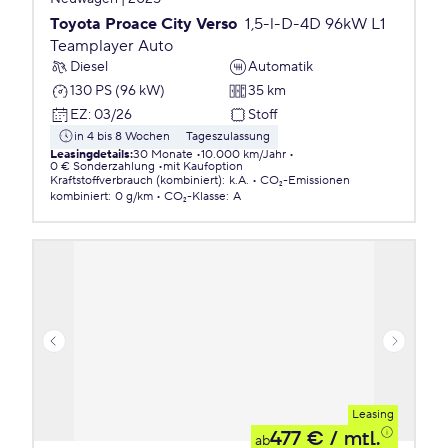
Toyota Proace City Verso
1,5-l-D-4D 96kW L1
Teamplayer Auto
Diesel
Automatik
130 PS (96 kW)
35 km
EZ
:
03/26
Stoff
in 4 bis 8 Wochen
Tageszulassung
Leasingdetails
:
30 Monate
10.000 km/Jahr
0 € Sonderzahlung
mit Kaufoption
Kraftstoffverbrauch (kombiniert)
:
k.A.
CO₂-Emissionen
kombiniert
:
0 g/km
CO₂-Klasse
:
A
Leasing
477 €
/ mtl.
ab