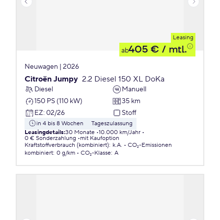
Leasing
405 €
/ mtl.
ab
Neuwagen | 2026
Citroën Jumpy
2.2 Diesel 150 XL DoKa
Diesel
Manuell
150 PS (110 kW)
35 km
EZ
:
02/26
Stoff
in 4 bis 8 Wochen
Tageszulassung
Leasingdetails
:
30 Monate
10.000 km/Jahr
0 € Sonderzahlung
mit Kaufoption
Kraftstoffverbrauch (kombiniert)
:
k.A.
CO₂-Emissionen
kombiniert
:
0 g/km
CO₂-Klasse
:
A