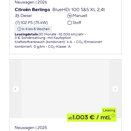
Neuwagen | 2026
Citroën Berlingo
BlueHDi 100 S&S XL 2,4t
Diesel
Manuell
102 PS (75 kW)
Stoff
in 4 bis 8 Wochen
Leasingdetails
:
30 Monate
10.000 km/Jahr
0 € Sonderzahlung
mit Kaufoption
Kraftstoffverbrauch (kombiniert)
:
k.A.
CO₂-Emissionen
kombiniert
:
0 g/km
CO₂-Klasse
:
A
Leasing
1.003 €
/ mtl.
ab
Neuwagen | 2025