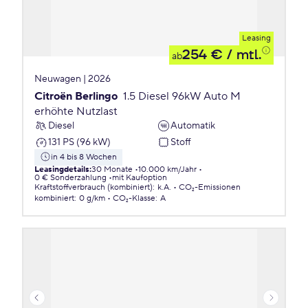
Leasing
254 €
/ mtl.
ab
Neuwagen | 2026
Citroën Berlingo
1.5 Diesel 96kW Auto M
erhöhte Nutzlast
Diesel
Automatik
131 PS (96 kW)
Stoff
in 4 bis 8 Wochen
Leasingdetails
:
30 Monate
10.000 km/Jahr
0 € Sonderzahlung
mit Kaufoption
Kraftstoffverbrauch (kombiniert)
:
k.A.
CO₂-Emissionen
kombiniert
:
0 g/km
CO₂-Klasse
:
A