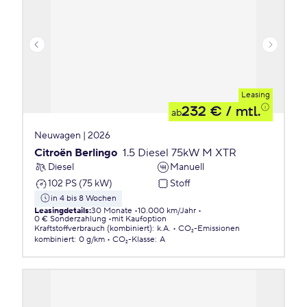
Leasing
232 €
/ mtl.
ab
Neuwagen | 2026
Citroën Berlingo
1.5 Diesel 75kW M XTR
Diesel
Manuell
102 PS (75 kW)
Stoff
in 4 bis 8 Wochen
Leasingdetails
:
30 Monate
10.000 km/Jahr
0 € Sonderzahlung
mit Kaufoption
Kraftstoffverbrauch (kombiniert)
:
k.A.
CO₂-Emissionen
kombiniert
:
0 g/km
CO₂-Klasse
:
A