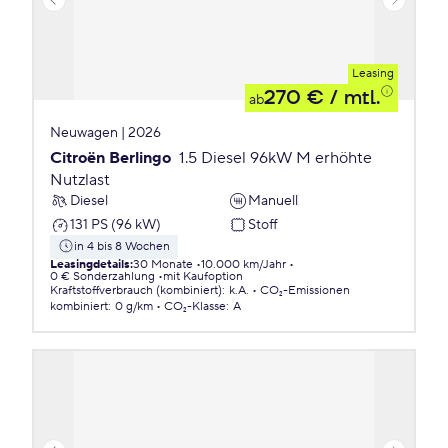
Leasing
270 €
/ mtl.
ab
Neuwagen | 2026
Citroën Berlingo
1.5 Diesel 96kW M erhöhte
Nutzlast
Diesel
Manuell
131 PS (96 kW)
Stoff
in 4 bis 8 Wochen
Leasingdetails
:
30 Monate
10.000 km/Jahr
0 € Sonderzahlung
mit Kaufoption
Kraftstoffverbrauch (kombiniert)
:
k.A.
CO₂-Emissionen
kombiniert
:
0 g/km
CO₂-Klasse
:
A