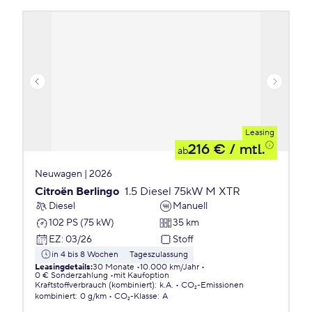
Leasing
216 €
/ mtl.
ab
Neuwagen | 2026
Citroën Berlingo
1.5 Diesel 75kW M XTR
Diesel
Manuell
102 PS (75 kW)
35 km
EZ
:
03/26
Stoff
in 4 bis 8 Wochen
Tageszulassung
Leasingdetails
:
30 Monate
10.000 km/Jahr
0 € Sonderzahlung
mit Kaufoption
Kraftstoffverbrauch (kombiniert)
:
k.A.
CO₂-Emissionen
kombiniert
:
0 g/km
CO₂-Klasse
:
A