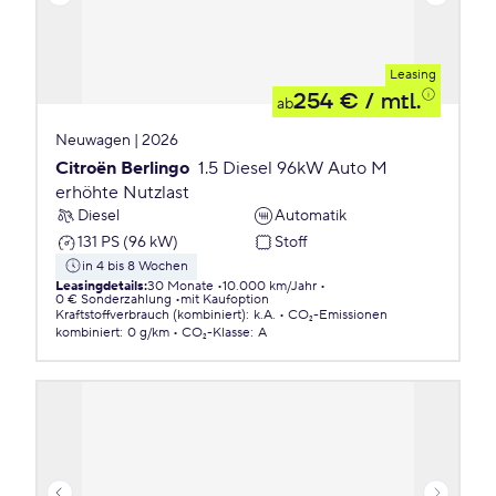
Leasing
254 €
/ mtl.
ab
Neuwagen | 2026
Citroën Berlingo
1.5 Diesel 96kW Auto M
erhöhte Nutzlast
Diesel
Automatik
131 PS (96 kW)
Stoff
in 4 bis 8 Wochen
Leasingdetails
:
30 Monate
10.000 km/Jahr
0 € Sonderzahlung
mit Kaufoption
Kraftstoffverbrauch (kombiniert)
:
k.A.
CO₂-Emissionen
kombiniert
:
0 g/km
CO₂-Klasse
:
A