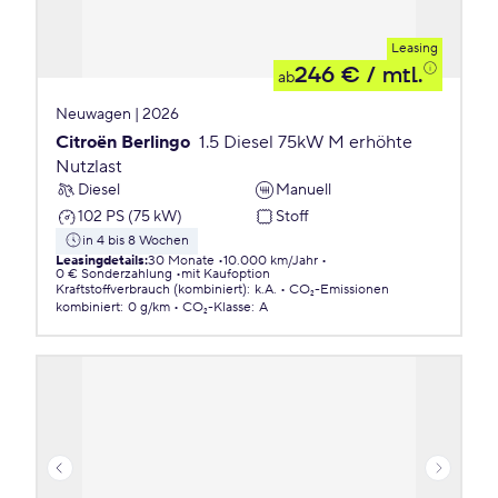
Leasing
246 €
/ mtl.
ab
Neuwagen | 2026
Citroën Berlingo
1.5 Diesel 75kW M erhöhte
Nutzlast
Diesel
Manuell
102 PS (75 kW)
Stoff
in 4 bis 8 Wochen
Leasingdetails
:
30 Monate
10.000 km/Jahr
0 € Sonderzahlung
mit Kaufoption
Kraftstoffverbrauch (kombiniert)
:
k.A.
CO₂-Emissionen
kombiniert
:
0 g/km
CO₂-Klasse
:
A