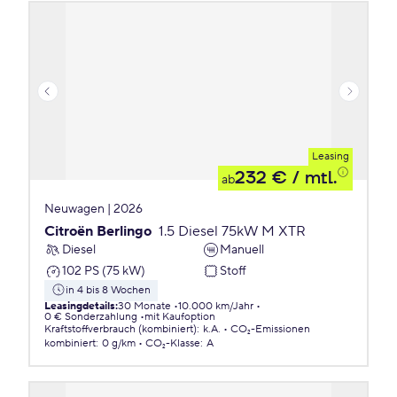
Leasing
232 €
/ mtl.
ab
Neuwagen | 2026
Citroën Berlingo
1.5 Diesel 75kW M XTR
Diesel
Manuell
102 PS (75 kW)
Stoff
in 4 bis 8 Wochen
Leasingdetails
:
30 Monate
10.000 km/Jahr
0 € Sonderzahlung
mit Kaufoption
Kraftstoffverbrauch (kombiniert)
:
k.A.
CO₂-Emissionen
kombiniert
:
0 g/km
CO₂-Klasse
:
A