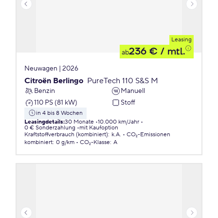
Leasing
236 €
/ mtl.
ab
Neuwagen | 2026
Citroën Berlingo
PureTech 110 S&S M
Benzin
Manuell
110 PS (81 kW)
Stoff
in 4 bis 8 Wochen
Leasingdetails
:
30 Monate
10.000 km/Jahr
0 € Sonderzahlung
mit Kaufoption
Kraftstoffverbrauch (kombiniert)
:
k.A.
CO₂-Emissionen
kombiniert
:
0 g/km
CO₂-Klasse
:
A