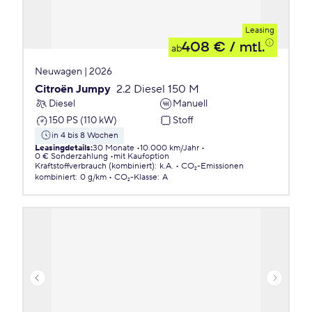
Leasing
408 €
/ mtl.
ab
Neuwagen | 2026
Citroën Jumpy
2.2 Diesel 150 M
Diesel
Manuell
150 PS (110 kW)
Stoff
in 4 bis 8 Wochen
Leasingdetails
:
30 Monate
10.000 km/Jahr
0 € Sonderzahlung
mit Kaufoption
Kraftstoffverbrauch (kombiniert)
:
k.A.
CO₂-Emissionen
kombiniert
:
0 g/km
CO₂-Klasse
:
A