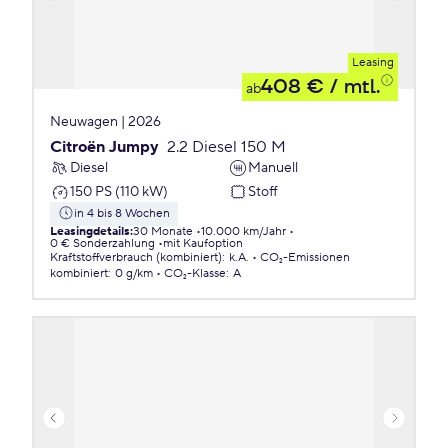
Leasing
408 €
/ mtl.
ab
Neuwagen | 2026
Citroën Jumpy
2.2 Diesel 150 M
Diesel
Manuell
150 PS (110 kW)
Stoff
in 4 bis 8 Wochen
Leasingdetails
:
30 Monate
10.000 km/Jahr
0 € Sonderzahlung
mit Kaufoption
Kraftstoffverbrauch (kombiniert)
:
k.A.
CO₂-Emissionen
kombiniert
:
0 g/km
CO₂-Klasse
:
A