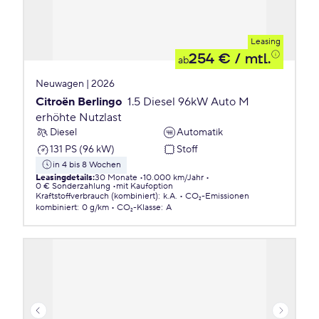
Leasing
254 €
/ mtl.
ab
Neuwagen | 2026
Citroën Berlingo
1.5 Diesel 96kW Auto M
erhöhte Nutzlast
Diesel
Automatik
131 PS (96 kW)
Stoff
in 4 bis 8 Wochen
Leasingdetails
:
30 Monate
10.000 km/Jahr
0 € Sonderzahlung
mit Kaufoption
Kraftstoffverbrauch (kombiniert)
:
k.A.
CO₂-Emissionen
kombiniert
:
0 g/km
CO₂-Klasse
:
A