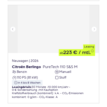
Leasing
223 €
/ mtl.
ab
Neuwagen | 2026
Citroën Berlingo
PureTech 110 S&S M
Benzin
Manuell
110 PS (81 kW)
Stoff
in 4 bis 8 Wochen
Leasingdetails
:
30 Monate
10.000 km/Jahr
0 € Sonderzahlung
mit Kaufoption
Kraftstoffverbrauch (kombiniert)
:
k.A.
CO₂-Emissionen
kombiniert
:
0 g/km
CO₂-Klasse
:
A