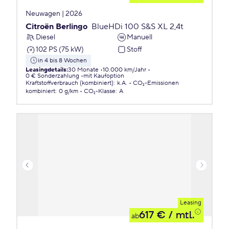
Neuwagen | 2026
Citroën Berlingo
BlueHDi 100 S&S XL 2,4t
Diesel
Manuell
102 PS (75 kW)
Stoff
in 4 bis 8 Wochen
Leasingdetails
:
30 Monate
10.000 km/Jahr
0 € Sonderzahlung
mit Kaufoption
Kraftstoffverbrauch (kombiniert)
:
k.A.
CO₂-Emissionen
kombiniert
:
0 g/km
CO₂-Klasse
:
A
Leasing
617 €
/ mtl.
ab