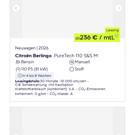
Leasing
236 €
/ mtl.
ab
Neuwagen | 2026
Citroën Berlingo
PureTech 110 S&S M
Benzin
Manuell
110 PS (81 kW)
Stoff
in 4 bis 8 Wochen
Leasingdetails
:
30 Monate
10.000 km/Jahr
0 € Sonderzahlung
mit Kaufoption
Kraftstoffverbrauch (kombiniert)
:
k.A.
CO₂-Emissionen
kombiniert
:
0 g/km
CO₂-Klasse
:
A