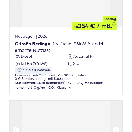
Leasing
254 €
/ mtl.
ab
Neuwagen | 2026
Citroën Berlingo
1.5 Diesel 96kW Auto M
erhöhte Nutzlast
Diesel
Automatik
131 PS (96 kW)
Stoff
in 4 bis 8 Wochen
Leasingdetails
:
30 Monate
10.000 km/Jahr
0 € Sonderzahlung
mit Kaufoption
Kraftstoffverbrauch (kombiniert)
:
k.A.
CO₂-Emissionen
kombiniert
:
0 g/km
CO₂-Klasse
:
A