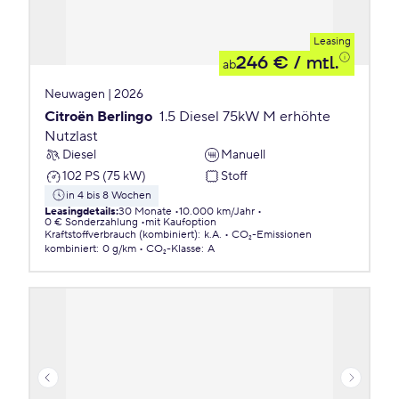
Leasing
246 €
/ mtl.
ab
Neuwagen | 2026
Citroën Berlingo
1.5 Diesel 75kW M erhöhte
Nutzlast
Diesel
Manuell
102 PS (75 kW)
Stoff
in 4 bis 8 Wochen
Leasingdetails
:
30 Monate
10.000 km/Jahr
0 € Sonderzahlung
mit Kaufoption
Kraftstoffverbrauch (kombiniert)
:
k.A.
CO₂-Emissionen
kombiniert
:
0 g/km
CO₂-Klasse
:
A