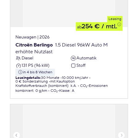
Leasing
254 €
/ mtl.
ab
Neuwagen | 2026
Citroën Berlingo
1.5 Diesel 96kW Auto M
erhöhte Nutzlast
Diesel
Automatik
131 PS (96 kW)
Stoff
in 4 bis 8 Wochen
Leasingdetails
:
30 Monate
10.000 km/Jahr
0 € Sonderzahlung
mit Kaufoption
Kraftstoffverbrauch (kombiniert)
:
k.A.
CO₂-Emissionen
kombiniert
:
0 g/km
CO₂-Klasse
:
A