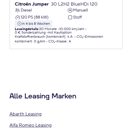
Citroën Jumper
30 L2H2 BlueHDi 120
Diesel
Manuell
120 PS (88 kW)
Stoff
in 4 bis 8 Wochen
Leasingdetails
:
30 Monate
10.000 km/Jahr
0 € Sonderzahlung
mit Kaufoption
Kraftstoffverbrauch (kombiniert)
:
k.A.
CO₂-Emissionen
kombiniert
:
0 g/km
CO₂-Klasse
:
A
Alle Leasing Marken
Abarth Leasing
Alfa Romeo Leasing