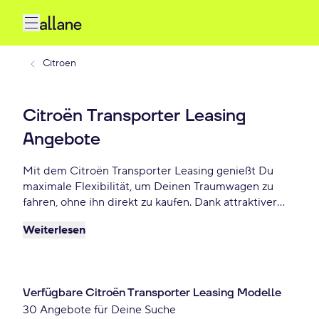
Citroen
Citroën Transporter Leasing
Angebote
Mit dem Citroën Transporter Leasing genießt Du
maximale Flexibilität, um Deinen Traumwagen zu
fahren, ohne ihn direkt zu kaufen. Dank attraktiver
Konditionen, individuellen Laufzeiten und niedrigen
Weiterlesen
monatlichen Raten bietet Citroën Transporter
Leasing eine praktische und beliebte Lösung für
Autofahrer, die Wert auf Freiheit und finanzielle
Planbarkeit legen. Lease Deinen Transporter schon
Verfügbare Citroën Transporter Leasing Modelle
ab 216 € monatlich.
30 Angebote für Deine Suche