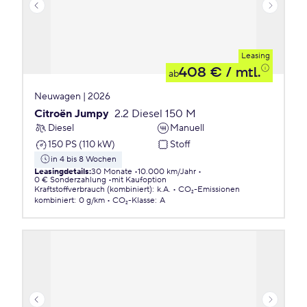
Leasing
408 €
/ mtl.
ab
Neuwagen | 2026
Citroën Jumpy
2.2 Diesel 150 M
Diesel
Manuell
150 PS (110 kW)
Stoff
in 4 bis 8 Wochen
Leasingdetails
:
30 Monate
10.000 km/Jahr
0 € Sonderzahlung
mit Kaufoption
Kraftstoffverbrauch (kombiniert)
:
k.A.
CO₂-Emissionen
kombiniert
:
0 g/km
CO₂-Klasse
:
A