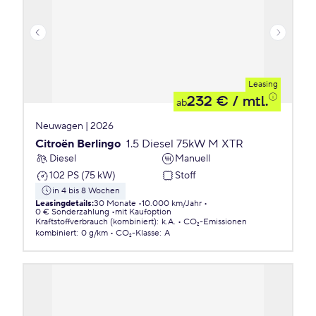
Leasing
232 €
/ mtl.
ab
Neuwagen | 2026
Citroën Berlingo
1.5 Diesel 75kW M XTR
Diesel
Manuell
102 PS (75 kW)
Stoff
in 4 bis 8 Wochen
Leasingdetails
:
30 Monate
10.000 km/Jahr
0 € Sonderzahlung
mit Kaufoption
Kraftstoffverbrauch (kombiniert)
:
k.A.
CO₂-Emissionen
kombiniert
:
0 g/km
CO₂-Klasse
:
A