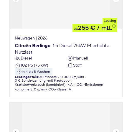
Leasing
255 €
/ mtl.
ab
Neuwagen | 2026
Citroën Berlingo
1.5 Diesel 75kW M erhöhte
Nutzlast
Diesel
Manuell
102 PS (75 kW)
Stoff
in 4 bis 8 Wochen
Leasingdetails
:
30 Monate
10.000 km/Jahr
0 € Sonderzahlung
mit Kaufoption
Kraftstoffverbrauch (kombiniert)
:
k.A.
CO₂-Emissionen
kombiniert
:
0 g/km
CO₂-Klasse
:
A