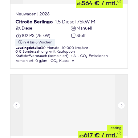
564 €
/ mtl.
ab
Neuwagen | 2026
Citroën Berlingo
1.5 Diesel 75kW M
Diesel
Manuell
102 PS (75 kW)
Stoff
in 4 bis 8 Wochen
Leasingdetails
:
30 Monate
10.000 km/Jahr
0 € Sonderzahlung
mit Kaufoption
Kraftstoffverbrauch (kombiniert)
:
k.A.
CO₂-Emissionen
kombiniert
:
0 g/km
CO₂-Klasse
:
A
Leasing
617 €
/ mtl.
ab