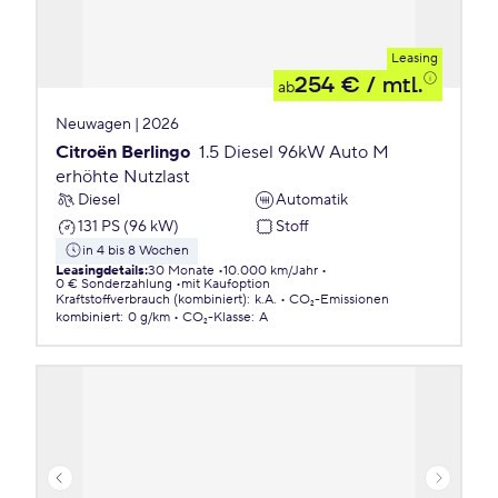
Leasing
254 €
/ mtl.
ab
Neuwagen | 2026
Citroën Berlingo
1.5 Diesel 96kW Auto M
erhöhte Nutzlast
Diesel
Automatik
131 PS (96 kW)
Stoff
in 4 bis 8 Wochen
Leasingdetails
:
30 Monate
10.000 km/Jahr
0 € Sonderzahlung
mit Kaufoption
Kraftstoffverbrauch (kombiniert)
:
k.A.
CO₂-Emissionen
kombiniert
:
0 g/km
CO₂-Klasse
:
A