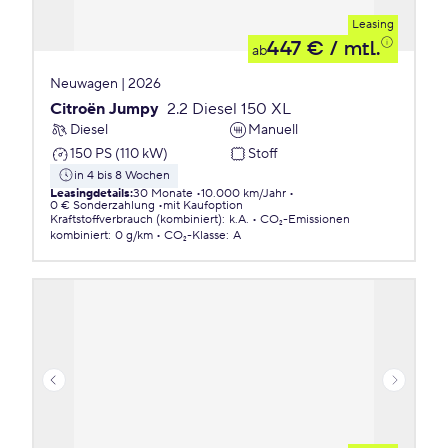
Leasing
447 €
/ mtl.
ab
Neuwagen | 2026
Citroën Jumpy
2.2 Diesel 150 XL
Diesel
Manuell
150 PS (110 kW)
Stoff
in 4 bis 8 Wochen
Leasingdetails
:
30 Monate
10.000 km/Jahr
0 € Sonderzahlung
mit Kaufoption
Kraftstoffverbrauch (kombiniert)
:
k.A.
CO₂-Emissionen
kombiniert
:
0 g/km
CO₂-Klasse
:
A