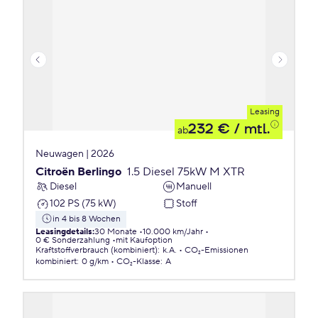
Leasing
232 €
/ mtl.
ab
Neuwagen | 2026
Citroën Berlingo
1.5 Diesel 75kW M XTR
Diesel
Manuell
102 PS (75 kW)
Stoff
in 4 bis 8 Wochen
Leasingdetails
:
30 Monate
10.000 km/Jahr
0 € Sonderzahlung
mit Kaufoption
Kraftstoffverbrauch (kombiniert)
:
k.A.
CO₂-Emissionen
kombiniert
:
0 g/km
CO₂-Klasse
:
A