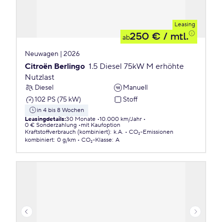
Leasing
250 €
/ mtl.
ab
Neuwagen | 2026
Citroën Berlingo
1.5 Diesel 75kW M erhöhte
Nutzlast
Diesel
Manuell
102 PS (75 kW)
Stoff
in 4 bis 8 Wochen
Leasingdetails
:
30 Monate
10.000 km/Jahr
0 € Sonderzahlung
mit Kaufoption
Kraftstoffverbrauch (kombiniert)
:
k.A.
CO₂-Emissionen
kombiniert
:
0 g/km
CO₂-Klasse
:
A