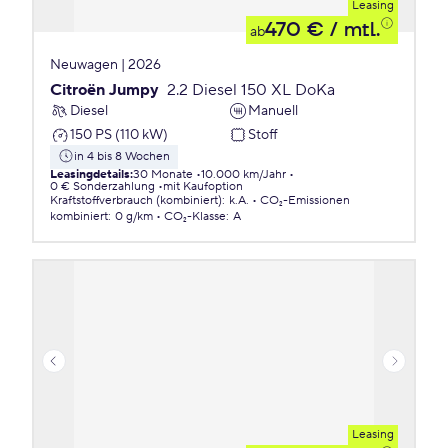
Leasing
470 €
/ mtl.
ab
Neuwagen | 2026
Citroën Jumpy
2.2 Diesel 150 XL DoKa
Diesel
Manuell
150 PS (110 kW)
Stoff
in 4 bis 8 Wochen
Leasingdetails
:
30 Monate
10.000 km/Jahr
0 € Sonderzahlung
mit Kaufoption
Kraftstoffverbrauch (kombiniert)
:
k.A.
CO₂-Emissionen
kombiniert
:
0 g/km
CO₂-Klasse
:
A
Leasing