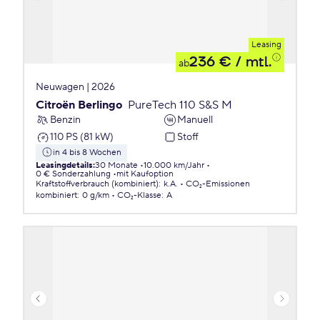
Leasing
236 €
/ mtl.
ab
Neuwagen | 2026
Citroën Berlingo
PureTech 110 S&S M
Benzin
Manuell
110 PS (81 kW)
Stoff
in 4 bis 8 Wochen
Leasingdetails
:
30 Monate
10.000 km/Jahr
0 € Sonderzahlung
mit Kaufoption
Kraftstoffverbrauch (kombiniert)
:
k.A.
CO₂-Emissionen
kombiniert
:
0 g/km
CO₂-Klasse
:
A