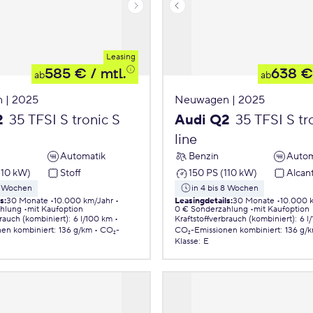
Leasing
585 €
/ mtl.
638 €
ab
ab
 | 2025
Neuwagen | 2025
2
35 TFSI S tronic S
Audi Q2
35 TFSI S tr
line
Automatik
Benzin
Autom
110 kW)
Stoff
150 PS (110 kW)
Alcan
 8 Wochen
in 4 bis 8 Wochen
ls
:
30 Monate
10.000 km/Jahr
Leasingdetails
:
30 Monate
10.000 
ahlung
mit Kaufoption
0 € Sonderzahlung
mit Kaufoption
brauch (kombiniert)
:
6 l/100 km
Kraftstoffverbrauch (kombiniert)
:
6 l
nen
kombiniert
:
136 g/km
CO₂-
CO₂-Emissionen
kombiniert
:
136 g/
Klasse
:
E