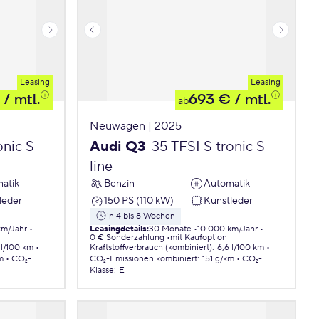
Leasing
Leasing
/ mtl.
693 €
/ mtl.
ab
Neuwagen | 2025
onic S
Audi Q3
35 TFSI S tronic S
line
atik
Benzin
Automatik
leder
150 PS (110 kW)
Kunstleder
in 4 bis 8 Wochen
km/Jahr
Leasingdetails
:
30 Monate
10.000 km/Jahr
0 € Sonderzahlung
mit Kaufoption
 l/100 km
Kraftstoffverbrauch (kombiniert)
:
6,6 l/100 km
m
CO₂-
CO₂-Emissionen
kombiniert
:
151 g/km
CO₂-
Klasse
:
E