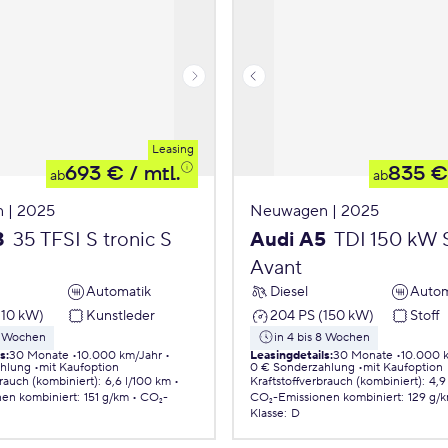
Leasing
693 €
/ mtl.
835 €
ab
ab
 | 2025
Neuwagen | 2025
3
35 TFSI S tronic S
Audi A5
TDI 150 kW S
Avant
Automatik
Diesel
Autom
110 kW)
Kunstleder
204 PS (150 kW)
Stoff
 8 Wochen
in 4 bis 8 Wochen
ls
:
30 Monate
10.000 km/Jahr
Leasingdetails
:
30 Monate
10.000 
ahlung
mit Kaufoption
0 € Sonderzahlung
mit Kaufoption
brauch (kombiniert)
:
6,6 l/100 km
Kraftstoffverbrauch (kombiniert)
:
4,9
nen
kombiniert
:
151 g/km
CO₂-
CO₂-Emissionen
kombiniert
:
129 g/
Klasse
:
D