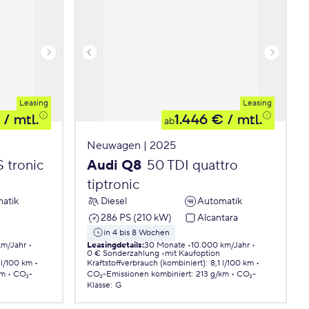
Leasing
Leasing
/ mtl.
1.446 €
/ mtl.
ab
Neuwagen | 2025
 tronic
Audi Q8
50 TDI quattro
tiptronic
atik
Diesel
Automatik
286 PS (210 kW)
Alcantara
in 4 bis 8 Wochen
km/Jahr
Leasingdetails
:
30 Monate
10.000 km/Jahr
0 € Sonderzahlung
mit Kaufoption
 l/100 km
Kraftstoffverbrauch (kombiniert)
:
8,1 l/100 km
km
CO₂-
CO₂-Emissionen
kombiniert
:
213 g/km
CO₂-
Klasse
:
G