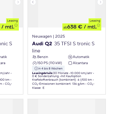
Leasing
Leasing
/ mtl.
638 €
/ mtl.
ab
Neuwagen | 2025
onic S
Audi Q2
35 TFSI S tronic S
line
atik
Benzin
Automatik
tara
150 PS (110 kW)
Alcantara
in 4 bis 8 Wochen
km/Jahr
Leasingdetails
:
30 Monate
10.000 km/Jahr
0 € Sonderzahlung
mit Kaufoption
/100 km
Kraftstoffverbrauch (kombiniert)
:
6 l/100 km
km
CO₂-
CO₂-Emissionen
kombiniert
:
136 g/km
CO₂-
Klasse
:
E