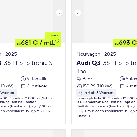
Leasing
681 €
/ mtl.
693 €
ab
ab
 | 2025
Neuwagen | 2025
3
35 TFSI S tronic S
Audi Q3
35 TFSI S tr
line
Automatik
Benzin
Autom
110 kW)
Kunstleder
150 PS (110 kW)
Kunst
 8 Wochen
in 4 bis 8 Wochen
ls
:
30 Monate
10.000 km/Jahr
Leasingdetails
:
30 Monate
10.000 
ahlung
mit Kaufoption
0 € Sonderzahlung
mit Kaufoption
brauch (kombiniert)
:
6,6 l/100 km
Kraftstoffverbrauch (kombiniert)
:
6,6
nen
kombiniert
:
151 g/km
CO₂-
CO₂-Emissionen
kombiniert
:
151 g/k
Klasse
:
E