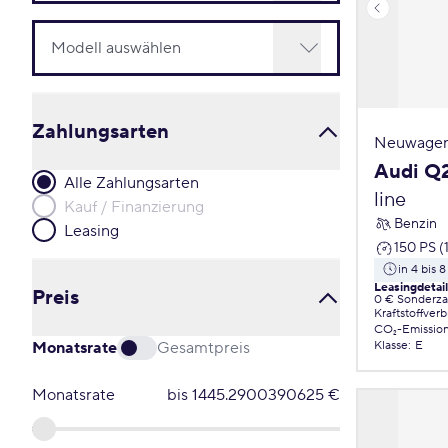
Zahlungsarten
Neuwagen
Audi Q
Alle Zahlungsarten
line
Kauf / Finanzierung
Benzin
Leasing
150 PS (
in 4 bis
Leasingdetai
Preis
0 € Sonderz
Kraftstoffver
CO₂-Emissio
Monatsrate
Gesamtpreis
Klasse
:
E
Monatsrate
bis
1445.2900390625
€