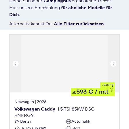
Deine Suche für
Campingbus
ergab keine Treffer.
2 Angebote für Deine Suche
Hier unsere Empfehlung
für ähnliche Modelle für
Dich
.
Alternativ kannst Du
Alle Filter zurücksetzen
Leasing
593 €
/ mtl.
ab
Neuwagen | 2026
Volkswagen Caddy
1.5 TSI 85kW DSG
ENERGY
Benzin
Automatik
116 PS (85 kW)
Stoff