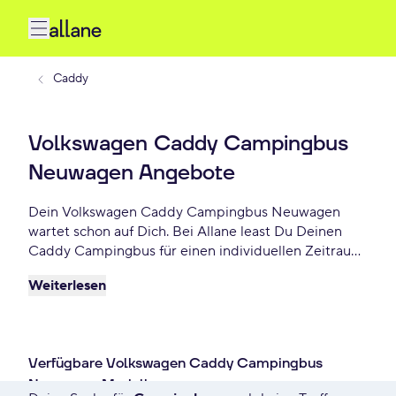
Caddy
Volkswagen Caddy Campingbus
Neuwagen Angebote
Dein Volkswagen Caddy Campingbus Neuwagen
wartet schon auf Dich. Bei Allane least Du Deinen
Caddy Campingbus für einen individuellen Zeitraum
und entscheidest am Ende der Laufzeit ob Du Dein
Weiterlesen
Caddy Campingbus kaufen möchtest oder
zurückgeben willst. Finde das perfekte Volkswagen
Caddy Campingbus Neuwagen Angebot schon ab -
€ monatlich.
Verfügbare Volkswagen Caddy Campingbus
Neuwagen Modelle