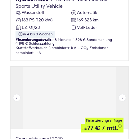
Sports Utility Vehicle
Wasserstoff
Automatik
163 PS (120 kW)
169.323 km
EZ
:
01/23
Voll-Leder
in 4 bis 8 Wochen
Finanzierungsdetails
:
48 Monate
1.598 € Sonderzahlung
4.195 € Schlusszahlung
Kraftstoffverbrauch (kombiniert)
:
k.A.
CO₂-Emissionen
kombiniert
:
k.A.
Finanzierungsanfrage
77 €
/ mtl.
ab