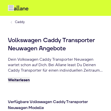
Caddy
Volkswagen Caddy Transporter
Neuwagen Angebote
Dein Volkswagen Caddy Transporter Neuwagen
wartet schon auf Dich. Bei Allane least Du Deinen
Caddy Transporter für einen individuellen Zeitraum
und entscheidest am Ende der Laufzeit ob Du Dein
Weiterlesen
Caddy Transporter kaufen möchtest oder
zurückgeben willst. Finde das perfekte Volkswagen
Caddy Transporter Neuwagen Angebot schon ab - €
monatlich.
Verfügbare Volkswagen Caddy Transporter
Neuwagen Modelle