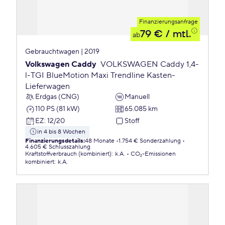
Finanzierungsanfrage
79 €
/ mtl.
ab
Gebrauchtwagen | 2019
Volkswagen Caddy
VOLKSWAGEN Caddy 1,4-
l-TGI BlueMotion Maxi Trendline Kasten-
Lieferwagen
Erdgas (CNG)
Manuell
110 PS (81 kW)
65.085 km
EZ
:
12/20
Stoff
in 4 bis 8 Wochen
Finanzierungsdetails
:
48 Monate
1.754 € Sonderzahlung
4.605 € Schlusszahlung
Kraftstoffverbrauch (kombiniert)
:
k.A.
CO₂-Emissionen
kombiniert
:
k.A.