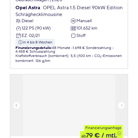
Gebrauchtwagen | 2020
Opel Astra
OPEL Astra 1.5 Diesel 90kW Edition
Schräghecklimousine
Diesel
Manuell
122 PS (90 kW)
101.652 km
EZ
:
02/21
Stoff
in 4 bis 8 Wochen
Finanzierungsdetails
:
48 Monate
1.698 € Sonderzahlung
4.458 € Schlusszahlung
Kraftstoffverbrauch (kombiniert)
:
5,5 l/100 km
CO₂-Emissionen
kombiniert
:
126 g/km
Finanzierungsanfrage
79 €
/ mtl.
ab