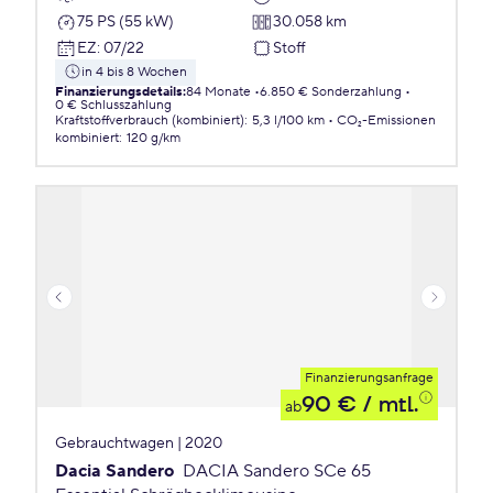
75 PS (55 kW)
30.058 km
EZ
:
07/22
Stoff
in 4 bis 8 Wochen
Finanzierungsdetails
:
84 Monate
6.850 € Sonderzahlung
0 € Schlusszahlung
Kraftstoffverbrauch (kombiniert)
:
5,3 l/100 km
CO₂-Emissionen
kombiniert
:
120 g/km
Finanzierungsanfrage
90 €
/ mtl.
ab
Gebrauchtwagen | 2020
Dacia Sandero
DACIA Sandero SCe 65