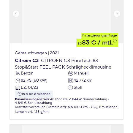
Finanzierungsanfrage
83 €
/ mtl.
ab
Gebrauchtwagen | 2021
Citroën C3
CITROEN C3 PureTech 83
Stop&Start FEEL PACK Schräghecklimousine
Benzin
Manuell
82 PS (60 kW)
42.772 km
EZ
:
01/23
Stoff
in 4 bis 8 Wochen
Finanzierungsdetails
:
48 Monate
1.844 € Sonderzahlung
4.841 € Schlusszahlung
Kraftstoffverbrauch (kombiniert)
:
5,5 l/100 km
CO₂-Emissionen
kombiniert
:
125 g/km