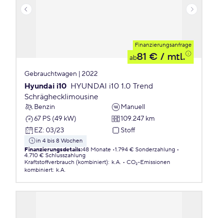
Finanzierungsanfrage
81 €
/ mtl.
ab
Gebrauchtwagen | 2022
Hyundai i10
HYUNDAI i10 1.0 Trend
Schräghecklimousine
Benzin
Manuell
67 PS (49 kW)
109.247 km
EZ
:
03/23
Stoff
in 4 bis 8 Wochen
Finanzierungsdetails
:
48 Monate
1.794 € Sonderzahlung
4.710 € Schlusszahlung
Kraftstoffverbrauch (kombiniert)
:
k.A.
CO₂-Emissionen
kombiniert
:
k.A.