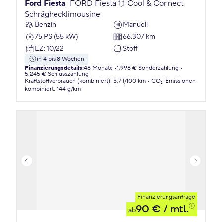
Ford Fiesta
FORD Fiesta 1,1 Cool & Connect
Schräghecklimousine
Benzin
Manuell
75 PS (55 kW)
66.307 km
EZ
:
10/22
Stoff
in 4 bis 8 Wochen
Finanzierungsdetails
:
48 Monate
1.998 € Sonderzahlung
5.245 € Schlusszahlung
Kraftstoffverbrauch (kombiniert)
:
5,7 l/100 km
CO₂-Emissionen
kombiniert
:
144 g/km
Finanzierungsanfrage
90 €
/ mtl.
ab