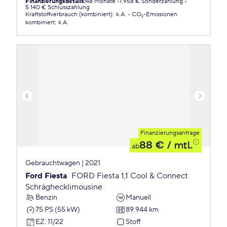
Finanzierungsdetails
:
48 Monate
1.958 € Sonderzahlung
5.140 € Schlusszahlung
Kraftstoffverbrauch (kombiniert)
:
k.A.
CO₂-Emissionen
kombiniert
:
k.A.
Finanzierungsanfrage
88 €
/ mtl.
ab
Gebrauchtwagen | 2021
Ford Fiesta
FORD Fiesta 1,1 Cool & Connect
Schräghecklimousine
Benzin
Manuell
75 PS (55 kW)
89.944 km
EZ
:
11/22
Stoff