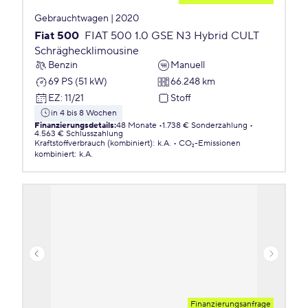
Gebrauchtwagen | 2020
Fiat 500
FIAT 500 1.0 GSE N3 Hybrid CULT
Schräghecklimousine
Benzin
Manuell
69 PS (51 kW)
66.248 km
EZ
:
11/21
Stoff
in 4 bis 8 Wochen
Finanzierungsdetails
:
48 Monate
1.738 € Sonderzahlung
4.563 € Schlusszahlung
Kraftstoffverbrauch (kombiniert)
:
k.A.
CO₂-Emissionen
kombiniert
:
k.A.
Finanzierungsanfrage