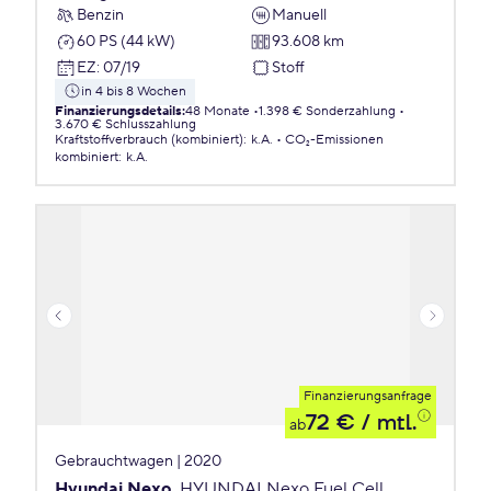
Benzin
Manuell
60 PS (44 kW)
93.608 km
EZ
:
07/19
Stoff
in 4 bis 8 Wochen
Finanzierungsdetails
:
48 Monate
1.398 € Sonderzahlung
3.670 € Schlusszahlung
Kraftstoffverbrauch (kombiniert)
:
k.A.
CO₂-Emissionen
kombiniert
:
k.A.
Finanzierungsanfrage
72 €
/ mtl.
ab
Gebrauchtwagen | 2020
Hyundai Nexo
HYUNDAI Nexo Fuel Cell