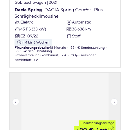
Gebrauchtwagen | 2021
Dacia Spring
DACIA Spring Comfort Plus
Schräghecklimousine
Elektro
Automatik
45 PS (33 kW)
38.638 km
EZ
:
09/22
Stoff
in 4 bis 8 Wochen
Finanzierungsdetails
:
48 Monate
1.994 € Sonderzahlung
5.235 € Schlusszahlung
Stromverbrauch (kombiniert)
:
k.A.
CO₂-Emissionen
kombiniert
:
k.A.
Finanzierungsanfrage