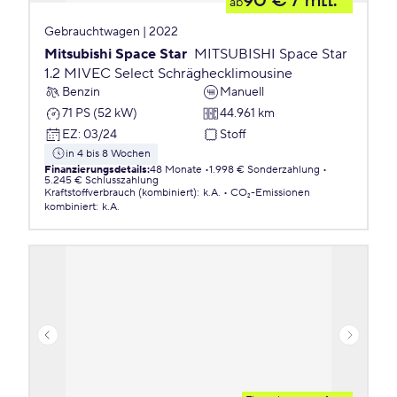
90 €
/ mtl.
ab
Gebrauchtwagen | 2022
Mitsubishi Space Star
MITSUBISHI Space Star
1.2 MIVEC Select Schräghecklimousine
Benzin
Manuell
71 PS (52 kW)
44.961 km
EZ
:
03/24
Stoff
in 4 bis 8 Wochen
Finanzierungsdetails
:
48 Monate
1.998 € Sonderzahlung
5.245 € Schlusszahlung
Kraftstoffverbrauch (kombiniert)
:
k.A.
CO₂-Emissionen
kombiniert
:
k.A.