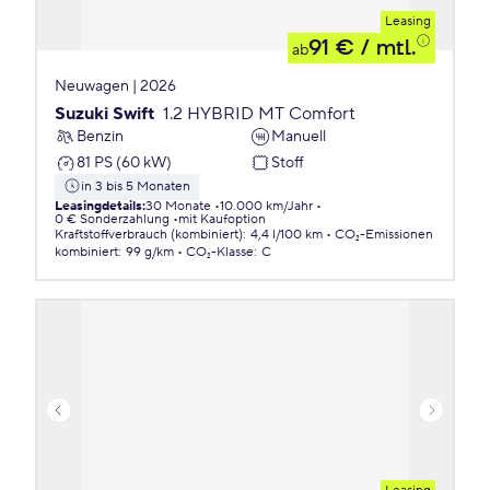
Leasing
91 €
/ mtl.
ab
Neuwagen | 2026
Suzuki Swift
1.2 HYBRID MT Comfort
Benzin
Manuell
81 PS (60 kW)
Stoff
in 3 bis 5 Monaten
Leasingdetails
:
30 Monate
10.000 km/Jahr
0 € Sonderzahlung
mit Kaufoption
Kraftstoffverbrauch (kombiniert)
:
4,4 l/100 km
CO₂-Emissionen
kombiniert
:
99 g/km
CO₂-Klasse
:
C