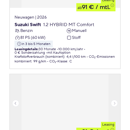
Leasing
91 €
/ mtl.
ab
Neuwagen | 2026
Suzuki Swift
1.2 HYBRID MT Comfort
Benzin
Manuell
81 PS (60 kW)
Stoff
in 3 bis 5 Monaten
Leasingdetails
:
30 Monate
10.000 km/Jahr
0 € Sonderzahlung
mit Kaufoption
Kraftstoffverbrauch (kombiniert)
:
4,4 l/100 km
CO₂-Emissionen
kombiniert
:
99 g/km
CO₂-Klasse
:
C
Leasing