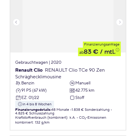
Finanzierungsanfrage
83 €
/ mtl.
ab
Gebrauchtwagen | 2020
Renault Clio
RENAULT Clio TCe 90 Zen
Schräghecklimousine
Benzin
Manuell
91 PS (67 kW)
42.775 km
EZ
:
01/22
Stoff
in 4 bis 8 Wochen
Finanzierungsdetails
:
48 Monate
1.838 € Sonderzahlung
4.825 € Schlusszahlung
Kraftstoffverbrauch (kombiniert)
:
k.A.
CO₂-Emissionen
kombiniert
:
132 g/km