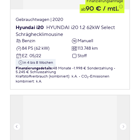
Finanzierungsanfrage
90 €
/ mtl.
ab
Gebrauchtwagen | 2020
Hyundai i20
HYUNDAI i20 1.2 62kW Select
Schräghecklimousine
Benzin
Manuell
84 PS (62 kW)
113.748 km
EZ
:
05/22
Stoff
in 4 bis 8 Wochen
Finanzierungsdetails
:
48 Monate
1.998 € Sonderzahlung
5.245 € Schlusszahlung
Kraftstoffverbrauch (kombiniert)
:
k.A.
CO₂-Emissionen
kombiniert
:
k.A.