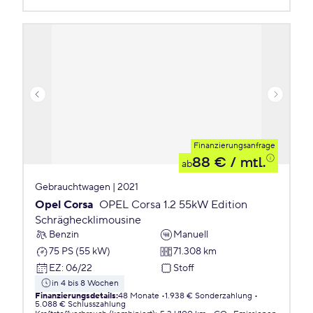
Finanzierungsanfrage
88 €
/ mtl.
ab
Gebrauchtwagen | 2021
Opel Corsa
OPEL Corsa 1.2 55kW Edition
Schräghecklimousine
Benzin
Manuell
75 PS (55 kW)
71.308 km
EZ
:
06/22
Stoff
in 4 bis 8 Wochen
Finanzierungsdetails
:
48 Monate
1.938 € Sonderzahlung
5.088 € Schlusszahlung