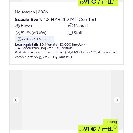
91 €
/ mtl.
ab
Neuwagen | 2026
Suzuki Swift
1.2 HYBRID MT Comfort
Benzin
Manuell
81 PS (60 kW)
Stoff
in 3 bis 5 Monaten
Leasingdetails
:
30 Monate
10.000 km/Jahr
0 € Sonderzahlung
mit Kaufoption
Kraftstoffverbrauch (kombiniert)
:
4,4 l/100 km
CO₂-Emissionen
kombiniert
:
99 g/km
CO₂-Klasse
:
C
Leasing
91 €
/ mtl.
ab