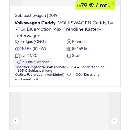
79 €
/ mtl.
ab
Gebrauchtwagen | 2019
Volkswagen Caddy
VOLKSWAGEN Caddy 1,4-
l-TGI BlueMotion Maxi Trendline Kasten-
Lieferwagen
Erdgas (CNG)
Manuell
110 PS (81 kW)
85.159 km
EZ
:
12/20
Stoff
in 4 bis 8 Wochen
Finanzierungsdetails
:
48 Monate
1.754 € Sonderzahlung
4.605 € Schlusszahlung
Kraftstoffverbrauch (kombiniert)
:
k.A.
CO₂-Emissionen
kombiniert
:
k.A.