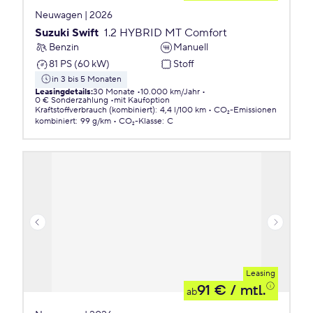
Neuwagen | 2026
Suzuki Swift
1.2 HYBRID MT Comfort
Benzin
Manuell
81 PS (60 kW)
Stoff
in 3 bis 5 Monaten
Leasingdetails
:
30 Monate
10.000 km/Jahr
0 € Sonderzahlung
mit Kaufoption
Kraftstoffverbrauch (kombiniert)
:
4,4 l/100 km
CO₂-Emissionen
kombiniert
:
99 g/km
CO₂-Klasse
:
C
Leasing
91 €
/ mtl.
ab