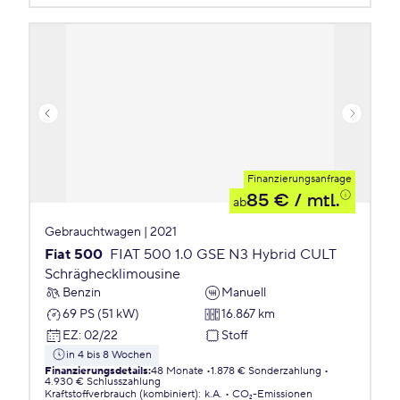
Finanzierungsanfrage
85 €
/ mtl.
ab
Gebrauchtwagen | 2021
Fiat 500
FIAT 500 1.0 GSE N3 Hybrid CULT
Schräghecklimousine
Benzin
Manuell
69 PS (51 kW)
16.867 km
EZ
:
02/22
Stoff
in 4 bis 8 Wochen
Finanzierungsdetails
:
48 Monate
1.878 € Sonderzahlung
4.930 € Schlusszahlung
Kraftstoffverbrauch (kombiniert)
:
k.A.
CO₂-Emissionen