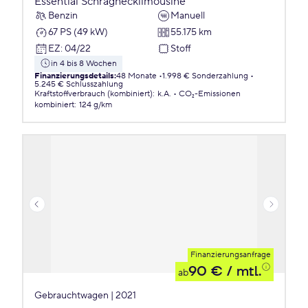
Essential Schräghecklimousine
Benzin
Manuell
67 PS (49 kW)
55.175 km
EZ
:
04/22
Stoff
in 4 bis 8 Wochen
Finanzierungsdetails
:
48 Monate
1.998 € Sonderzahlung
5.245 € Schlusszahlung
Kraftstoffverbrauch (kombiniert)
:
k.A.
CO₂-Emissionen
kombiniert
:
124 g/km
Finanzierungsanfrage
90 €
/ mtl.
ab
Gebrauchtwagen | 2021