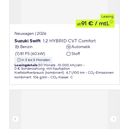
Leasing
91 €
/ mtl.
ab
Neuwagen | 2026
Suzuki Swift
1.2 HYBRID CVT Comfort
Benzin
Automatik
81 PS (60 kW)
Stoff
in 3 bis 5 Monaten
Leasingdetails
:
30 Monate
10.000 km/Jahr
0 € Sonderzahlung
mit Kaufoption
Kraftstoffverbrauch (kombiniert)
:
4,7 l/100 km
CO₂-Emissionen
kombiniert
:
106 g/km
CO₂-Klasse
:
C