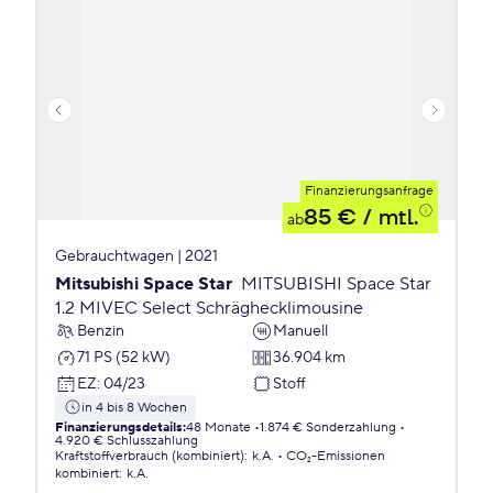
Finanzierungsanfrage
85 €
/ mtl.
ab
Gebrauchtwagen | 2021
Mitsubishi Space Star
MITSUBISHI Space Star
1.2 MIVEC Select Schräghecklimousine
Benzin
Manuell
71 PS (52 kW)
36.904 km
EZ
:
04/23
Stoff
in 4 bis 8 Wochen
Finanzierungsdetails
:
48 Monate
1.874 € Sonderzahlung
4.920 € Schlusszahlung
Kraftstoffverbrauch (kombiniert)
:
k.A.
CO₂-Emissionen
kombiniert
:
k.A.