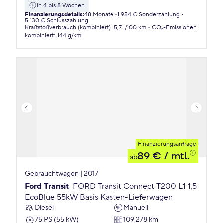
in 4 bis 8 Wochen
Finanzierungsdetails
:
48 Monate
1.954 € Sonderzahlung
5.130 € Schlusszahlung
Kraftstoffverbrauch (kombiniert)
:
5,7 l/100 km
CO₂-Emissionen
kombiniert
:
144 g/km
Finanzierungsanfrage
89 €
/ mtl.
ab
Gebrauchtwagen | 2017
Ford Transit
FORD Transit Connect T200 L1 1,5
EcoBlue 55kW Basis Kasten-Lieferwagen
Diesel
Manuell
75 PS (55 kW)
109.278 km