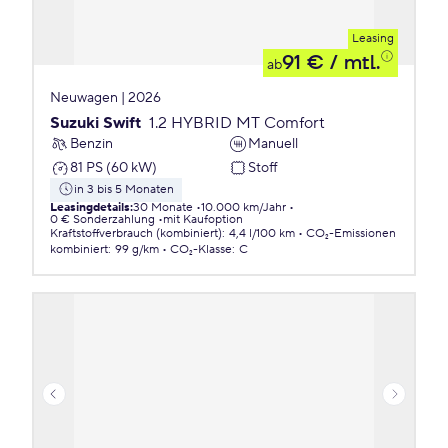
Leasing
91 €
/ mtl.
ab
Neuwagen | 2026
Suzuki Swift
1.2 HYBRID MT Comfort
Benzin
Manuell
81 PS (60 kW)
Stoff
in 3 bis 5 Monaten
Leasingdetails
:
30 Monate
10.000 km/Jahr
0 € Sonderzahlung
mit Kaufoption
Kraftstoffverbrauch (kombiniert)
:
4,4 l/100 km
CO₂-Emissionen
kombiniert
:
99 g/km
CO₂-Klasse
:
C