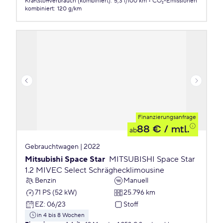
Kraftstoffverbrauch (kombiniert)
:
5,3 l/100 km
CO₂-Emissionen
kombiniert
:
120 g/km
Finanzierungsanfrage
88 €
/ mtl.
ab
Gebrauchtwagen | 2022
Mitsubishi Space Star
MITSUBISHI Space Star
1.2 MIVEC Select Schräghecklimousine
Benzin
Manuell
71 PS (52 kW)
25.796 km
EZ
:
06/23
Stoff
in 4 bis 8 Wochen