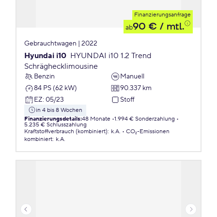
Finanzierungsanfrage
90 €
/ mtl.
ab
Gebrauchtwagen | 2022
Hyundai i10
HYUNDAI i10 1.2 Trend
Schräghecklimousine
Benzin
Manuell
84 PS (62 kW)
90.337 km
EZ
:
05/23
Stoff
in 4 bis 8 Wochen
Finanzierungsdetails
:
48 Monate
1.994 € Sonderzahlung
5.235 € Schlusszahlung
Kraftstoffverbrauch (kombiniert)
:
k.A.
CO₂-Emissionen
kombiniert
:
k.A.