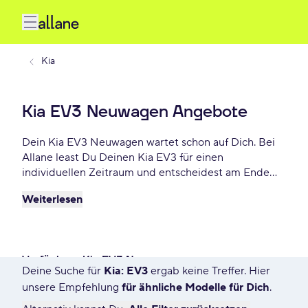
Kia
Kia EV3 Neuwagen Angebote
Dein Kia EV3 Neuwagen wartet schon auf Dich. Bei
Allane least Du Deinen Kia EV3 für einen
individuellen Zeitraum und entscheidest am Ende
der Laufzeit ob Du Dein EV3 kaufen möchtest oder
Weiterlesen
zurückgeben willst. Finde das perfekte Kia EV3
Neuwagen Angebot schon ab - € monatlich.
Verfügbare Kia EV3 Neuwagen
Deine Suche für
Kia: EV3
ergab keine Treffer. Hier
26 Angebote für Deine Suche
unsere Empfehlung
für ähnliche Modelle für Dich
.