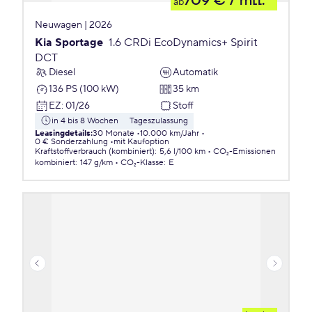
709 €
/ mtl.
ab
Neuwagen | 2026
Kia Sportage
1.6 CRDi EcoDynamics+ Spirit
DCT
Diesel
Automatik
136 PS (100 kW)
35 km
EZ
:
01/26
Stoff
in 4 bis 8 Wochen
Tageszulassung
Leasingdetails
:
30 Monate
10.000 km/Jahr
0 € Sonderzahlung
mit Kaufoption
Kraftstoffverbrauch (kombiniert)
:
5,6 l/100 km
CO₂-Emissionen
kombiniert
:
147 g/km
CO₂-Klasse
:
E