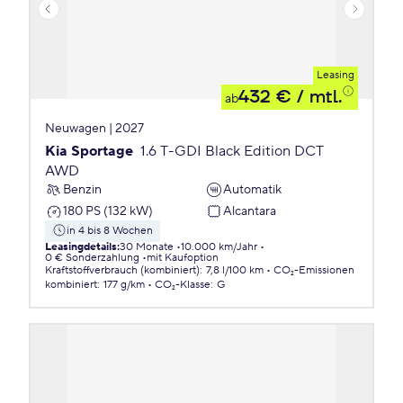
Leasing
432 €
/ mtl.
ab
Neuwagen | 2027
Kia Sportage
1.6 T-GDI Black Edition DCT
AWD
Benzin
Automatik
180 PS (132 kW)
Alcantara
in 4 bis 8 Wochen
Leasingdetails
:
30 Monate
10.000 km/Jahr
0 € Sonderzahlung
mit Kaufoption
Kraftstoffverbrauch (kombiniert)
:
7,8 l/100 km
CO₂-Emissionen
kombiniert
:
177 g/km
CO₂-Klasse
:
G