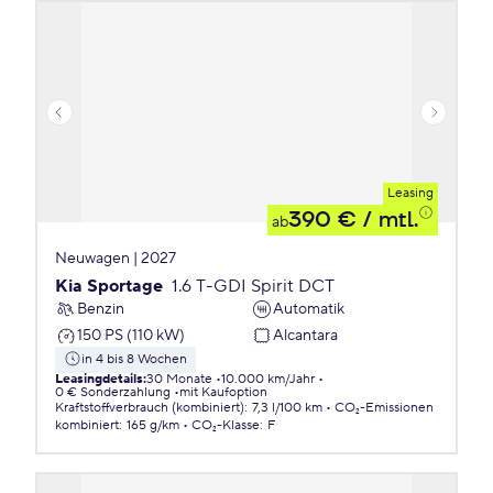
Leasing
390 €
/ mtl.
ab
Neuwagen | 2027
Kia Sportage
1.6 T-GDI Spirit DCT
Benzin
Automatik
150 PS (110 kW)
Alcantara
in 4 bis 8 Wochen
Leasingdetails
:
30 Monate
10.000 km/Jahr
0 € Sonderzahlung
mit Kaufoption
Kraftstoffverbrauch (kombiniert)
:
7,3 l/100 km
CO₂-Emissionen
kombiniert
:
165 g/km
CO₂-Klasse
:
F