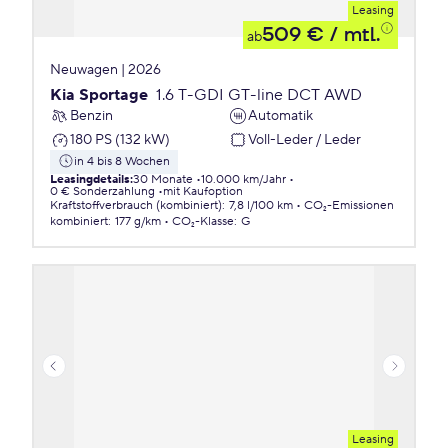
Leasing
509 €
/ mtl.
ab
Neuwagen | 2026
Kia Sportage
1.6 T-GDI GT-line DCT AWD
Benzin
Automatik
180 PS (132 kW)
Voll-Leder / Leder
in 4 bis 8 Wochen
Leasingdetails
:
30 Monate
10.000 km/Jahr
0 € Sonderzahlung
mit Kaufoption
Kraftstoffverbrauch (kombiniert)
:
7,8 l/100 km
CO₂-Emissionen
kombiniert
:
177 g/km
CO₂-Klasse
:
G
Leasing