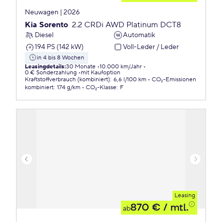
Neuwagen | 2026
Kia Sorento
2.2 CRDi AWD Platinum DCT8
Diesel
Automatik
194 PS (142 kW)
Voll-Leder / Leder
in 4 bis 8 Wochen
Leasingdetails
:
30 Monate
10.000 km/Jahr
0 € Sonderzahlung
mit Kaufoption
Kraftstoffverbrauch (kombiniert)
:
6,6 l/100 km
CO₂-Emissionen
kombiniert
:
174 g/km
CO₂-Klasse
:
F
Leasing
870 €
/ mtl.
ab