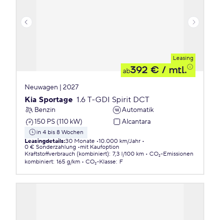
Leasing
392 €
/ mtl.
ab
Neuwagen | 2027
Kia Sportage
1.6 T-GDI Spirit DCT
Benzin
Automatik
150 PS (110 kW)
Alcantara
in 4 bis 8 Wochen
Leasingdetails
:
30 Monate
10.000 km/Jahr
0 € Sonderzahlung
mit Kaufoption
Kraftstoffverbrauch (kombiniert)
:
7,3 l/100 km
CO₂-Emissionen
kombiniert
:
165 g/km
CO₂-Klasse
:
F