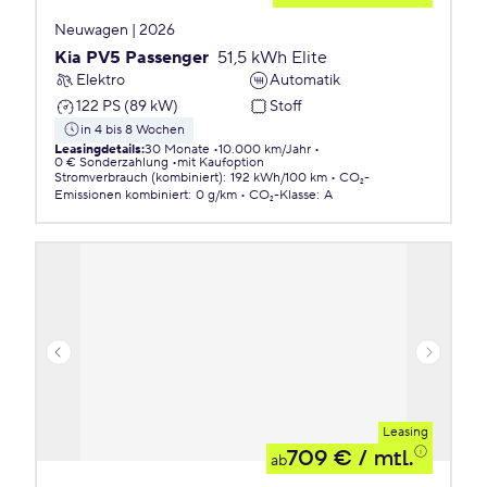
Neuwagen | 2026
Kia PV5 Passenger
51,5 kWh Elite
Elektro
Automatik
122 PS (89 kW)
Stoff
in 4 bis 8 Wochen
Leasingdetails
:
30 Monate
10.000 km/Jahr
0 € Sonderzahlung
mit Kaufoption
Stromverbrauch (kombiniert)
:
192 kWh/100 km
CO₂-
Emissionen
kombiniert
:
0 g/km
CO₂-Klasse
:
A
Leasing
709 €
/ mtl.
ab