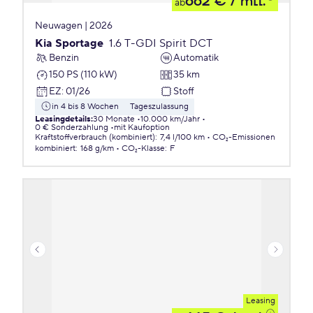
662 €
/ mtl.
ab
Neuwagen | 2026
Kia Sportage
1.6 T-GDI Spirit DCT
Benzin
Automatik
150 PS (110 kW)
35 km
EZ
:
01/26
Stoff
in 4 bis 8 Wochen
Tageszulassung
Leasingdetails
:
30 Monate
10.000 km/Jahr
0 € Sonderzahlung
mit Kaufoption
Kraftstoffverbrauch (kombiniert)
:
7,4 l/100 km
CO₂-Emissionen
kombiniert
:
168 g/km
CO₂-Klasse
:
F
Leasing