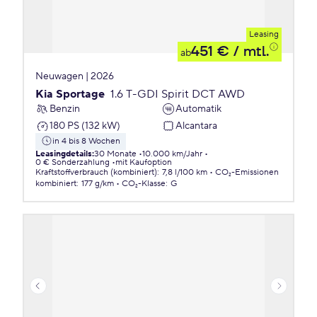
Leasing
451 €
/ mtl.
ab
Neuwagen | 2026
Kia Sportage
1.6 T-GDI Spirit DCT AWD
Benzin
Automatik
180 PS (132 kW)
Alcantara
in 4 bis 8 Wochen
Leasingdetails
:
30 Monate
10.000 km/Jahr
0 € Sonderzahlung
mit Kaufoption
Kraftstoffverbrauch (kombiniert)
:
7,8 l/100 km
CO₂-Emissionen
kombiniert
:
177 g/km
CO₂-Klasse
:
G