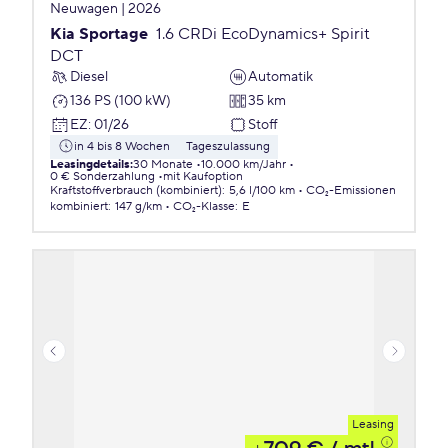
Neuwagen | 2026
Kia Sportage
1.6 CRDi EcoDynamics+ Spirit
DCT
Diesel
Automatik
136 PS (100 kW)
35 km
EZ
:
01/26
Stoff
in 4 bis 8 Wochen
Tageszulassung
Leasingdetails
:
30 Monate
10.000 km/Jahr
0 € Sonderzahlung
mit Kaufoption
Kraftstoffverbrauch (kombiniert)
:
5,6 l/100 km
CO₂-Emissionen
kombiniert
:
147 g/km
CO₂-Klasse
:
E
Leasing