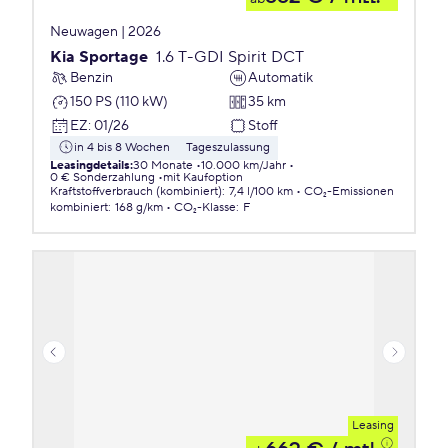
Neuwagen | 2026
Kia Sportage
1.6 T-GDI Spirit DCT
Benzin
Automatik
150 PS (110 kW)
35 km
EZ
:
01/26
Stoff
in 4 bis 8 Wochen
Tageszulassung
Leasingdetails
:
30 Monate
10.000 km/Jahr
0 € Sonderzahlung
mit Kaufoption
Kraftstoffverbrauch (kombiniert)
:
7,4 l/100 km
CO₂-Emissionen
kombiniert
:
168 g/km
CO₂-Klasse
:
F
Leasing