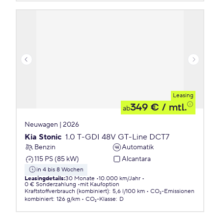
Leasing
349 €
/ mtl.
ab
Neuwagen | 2026
Kia Stonic
1.0 T-GDI 48V GT-Line DCT7
Benzin
Automatik
115 PS (85 kW)
Alcantara
in 4 bis 8 Wochen
Leasingdetails
:
30 Monate
10.000 km/Jahr
0 € Sonderzahlung
mit Kaufoption
Kraftstoffverbrauch (kombiniert)
:
5,6 l/100 km
CO₂-Emissionen
kombiniert
:
126 g/km
CO₂-Klasse
:
D