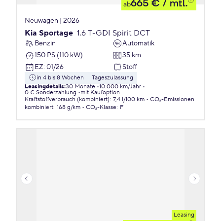
665 €
/ mtl.
ab
Neuwagen | 2026
Kia Sportage
1.6 T-GDI Spirit DCT
Benzin
Automatik
150 PS (110 kW)
35 km
EZ
:
01/26
Stoff
in 4 bis 8 Wochen
Tageszulassung
Leasingdetails
:
30 Monate
10.000 km/Jahr
0 € Sonderzahlung
mit Kaufoption
Kraftstoffverbrauch (kombiniert)
:
7,4 l/100 km
CO₂-Emissionen
kombiniert
:
168 g/km
CO₂-Klasse
:
F
Leasing