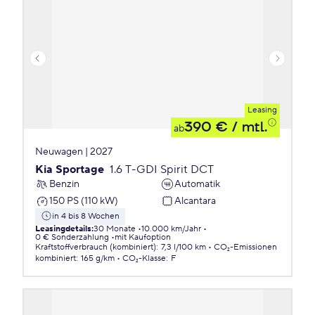
Leasing
390 €
/ mtl.
ab
Neuwagen | 2027
Kia Sportage
1.6 T-GDI Spirit DCT
Benzin
Automatik
150 PS (110 kW)
Alcantara
in 4 bis 8 Wochen
Leasingdetails
:
30 Monate
10.000 km/Jahr
0 € Sonderzahlung
mit Kaufoption
Kraftstoffverbrauch (kombiniert)
:
7,3 l/100 km
CO₂-Emissionen
kombiniert
:
165 g/km
CO₂-Klasse
:
F