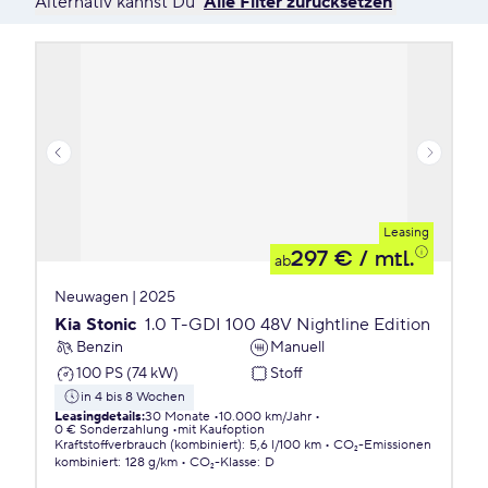
Alternativ kannst Du
Alle Filter zurücksetzen
Leasing
297 €
/ mtl.
ab
Neuwagen | 2025
Kia Stonic
1.0 T-GDI 100 48V Nightline Edition
Benzin
Manuell
100 PS (74 kW)
Stoff
in 4 bis 8 Wochen
Leasingdetails
:
30 Monate
10.000 km/Jahr
0 € Sonderzahlung
mit Kaufoption
Kraftstoffverbrauch (kombiniert)
:
5,6 l/100 km
CO₂-Emissionen
kombiniert
:
128 g/km
CO₂-Klasse
:
D