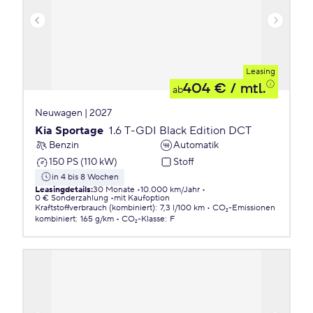
Leasing
404 €
/ mtl.
ab
Neuwagen | 2027
Kia Sportage
1.6 T-GDI Black Edition DCT
Benzin
Automatik
150 PS (110 kW)
Stoff
in 4 bis 8 Wochen
Leasingdetails
:
30 Monate
10.000 km/Jahr
0 € Sonderzahlung
mit Kaufoption
Kraftstoffverbrauch (kombiniert)
:
7,3 l/100 km
CO₂-Emissionen
kombiniert
:
165 g/km
CO₂-Klasse
:
F