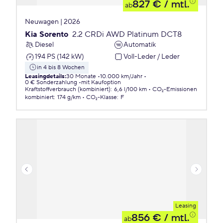
827 €
/ mtl.
ab
Neuwagen | 2026
Kia Sorento
2.2 CRDi AWD Platinum DCT8
Diesel
Automatik
194 PS (142 kW)
Voll-Leder / Leder
in 4 bis 8 Wochen
Leasingdetails
:
30 Monate
10.000 km/Jahr
0 € Sonderzahlung
mit Kaufoption
Kraftstoffverbrauch (kombiniert)
:
6,6 l/100 km
CO₂-Emissionen
kombiniert
:
174 g/km
CO₂-Klasse
:
F
Leasing
856 €
/ mtl.
ab