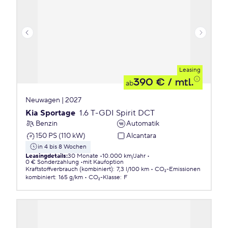
Leasing
390 €
/ mtl.
ab
Neuwagen | 2027
Kia Sportage
1.6 T-GDI Spirit DCT
Benzin
Automatik
150 PS (110 kW)
Alcantara
in 4 bis 8 Wochen
Leasingdetails
:
30 Monate
10.000 km/Jahr
0 € Sonderzahlung
mit Kaufoption
Kraftstoffverbrauch (kombiniert)
:
7,3 l/100 km
CO₂-Emissionen
kombiniert
:
165 g/km
CO₂-Klasse
:
F