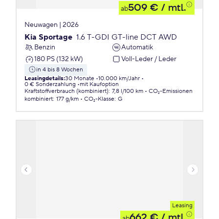
509 €
/ mtl.
ab
Neuwagen | 2026
Kia Sportage
1.6 T-GDI GT-line DCT AWD
Benzin
Automatik
180 PS (132 kW)
Voll-Leder / Leder
in 4 bis 8 Wochen
Leasingdetails
:
30 Monate
10.000 km/Jahr
0 € Sonderzahlung
mit Kaufoption
Kraftstoffverbrauch (kombiniert)
:
7,8 l/100 km
CO₂-Emissionen
kombiniert
:
177 g/km
CO₂-Klasse
:
G
Leasing
662 €
/ mtl.
ab