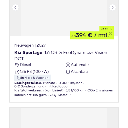
Leasing
394 €
/ mtl.
ab
Neuwagen | 2027
Kia Sportage
1.6 CRDi EcoDynamics+ Vision
DCT
Diesel
Automatik
136 PS (100 kW)
Alcantara
in 4 bis 8 Wochen
Leasingdetails
:
30 Monate
10.000 km/Jahr
0 € Sonderzahlung
mit Kaufoption
Kraftstoffverbrauch (kombiniert)
:
5,5 l/100 km
CO₂-Emissionen
kombiniert
:
145 g/km
CO₂-Klasse
:
E