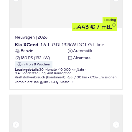
Leasing
443 €
/ mtl.
ab
Neuwagen | 2026
Kia XCeed
1.6 T-GDI 132kW DCT GT-line
Benzin
Automatik
180 PS (132 kW)
Alcantara
in 4 bis 8 Wochen
Leasingdetails
:
30 Monate
10.000 km/Jahr
0 € Sonderzahlung
mit Kaufoption
Kraftstoffverbrauch (kombiniert)
:
6,8 l/100 km
CO₂-Emissionen
kombiniert
:
155 g/km
CO₂-Klasse
:
E