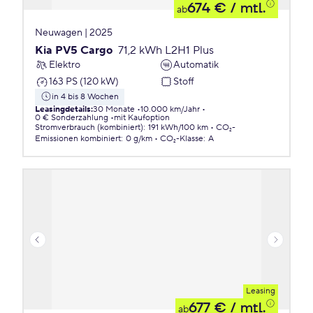
674 €
/ mtl.
ab
Neuwagen | 2025
Kia PV5 Cargo
71,2 kWh L2H1 Plus
Elektro
Automatik
163 PS (120 kW)
Stoff
in 4 bis 8 Wochen
Leasingdetails
:
30 Monate
10.000 km/Jahr
0 € Sonderzahlung
mit Kaufoption
Stromverbrauch (kombiniert)
:
191 kWh/100 km
CO₂-
Emissionen
kombiniert
:
0 g/km
CO₂-Klasse
:
A
Leasing
677 €
/ mtl.
ab