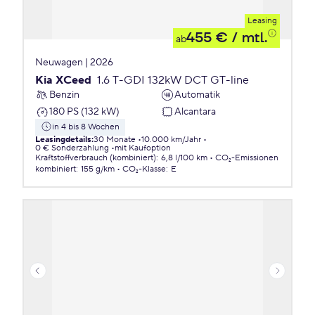
Leasing
455 €
/ mtl.
ab
Neuwagen | 2026
Kia XCeed
1.6 T-GDI 132kW DCT GT-line
Benzin
Automatik
180 PS (132 kW)
Alcantara
in 4 bis 8 Wochen
Leasingdetails
:
30 Monate
10.000 km/Jahr
0 € Sonderzahlung
mit Kaufoption
Kraftstoffverbrauch (kombiniert)
:
6,8 l/100 km
CO₂-Emissionen
kombiniert
:
155 g/km
CO₂-Klasse
:
E