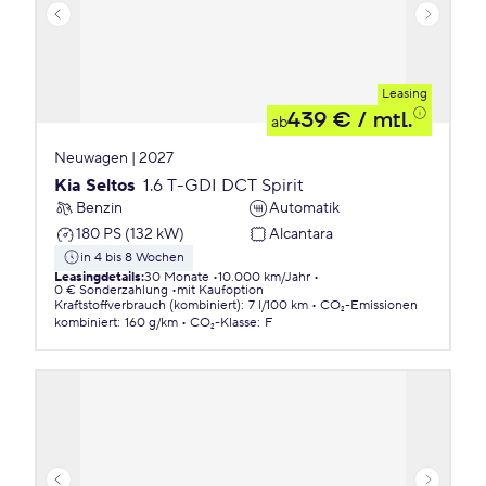
Leasing
439 €
/ mtl.
ab
Neuwagen | 2027
Kia Seltos
1.6 T-GDI DCT Spirit
Benzin
Automatik
180 PS (132 kW)
Alcantara
in 4 bis 8 Wochen
Leasingdetails
:
30 Monate
10.000 km/Jahr
0 € Sonderzahlung
mit Kaufoption
Kraftstoffverbrauch (kombiniert)
:
7 l/100 km
CO₂-Emissionen
kombiniert
:
160 g/km
CO₂-Klasse
:
F