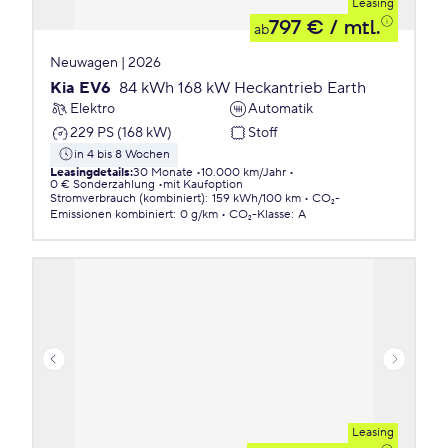
Leasing
797 €
/ mtl.
ab
Neuwagen | 2026
Kia EV6
84 kWh 168 kW Heckantrieb Earth
Elektro
Automatik
229 PS (168 kW)
Stoff
in 4 bis 8 Wochen
Leasingdetails
:
30 Monate
10.000 km/Jahr
0 € Sonderzahlung
mit Kaufoption
Stromverbrauch (kombiniert)
:
159 kWh/100 km
CO₂-
Emissionen
kombiniert
:
0 g/km
CO₂-Klasse
:
A
Leasing