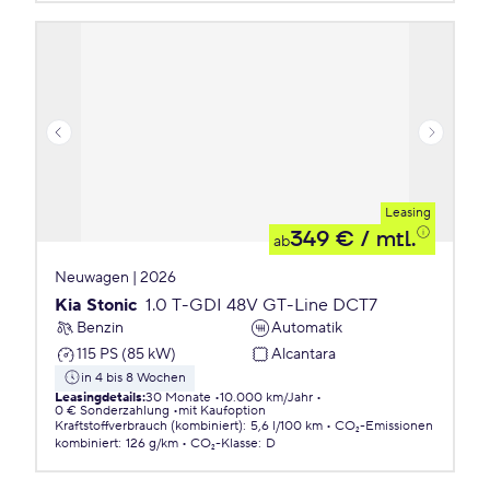
Leasing
349 €
/ mtl.
ab
Neuwagen | 2026
Kia Stonic
1.0 T-GDI 48V GT-Line DCT7
Benzin
Automatik
115 PS (85 kW)
Alcantara
in 4 bis 8 Wochen
Leasingdetails
:
30 Monate
10.000 km/Jahr
0 € Sonderzahlung
mit Kaufoption
Kraftstoffverbrauch (kombiniert)
:
5,6 l/100 km
CO₂-Emissionen
kombiniert
:
126 g/km
CO₂-Klasse
:
D