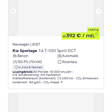
Leasing
392 €
/ mtl.
ab
Neuwagen | 2027
Kia Sportage
1.6 T-GDI Spirit DCT
Benzin
Automatik
150 PS (110 kW)
Alcantara
in 4 bis 8 Wochen
Leasingdetails
:
30 Monate
10.000 km/Jahr
0 € Sonderzahlung
mit Kaufoption
Kraftstoffverbrauch (kombiniert)
:
7,3 l/100 km
CO₂-Emissionen
kombiniert
:
165 g/km
CO₂-Klasse
:
F