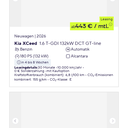
Leasing
443 €
/ mtl.
ab
Neuwagen | 2026
Kia XCeed
1.6 T-GDI 132kW DCT GT-line
Benzin
Automatik
180 PS (132 kW)
Alcantara
in 4 bis 8 Wochen
Leasingdetails
:
30 Monate
10.000 km/Jahr
0 € Sonderzahlung
mit Kaufoption
Kraftstoffverbrauch (kombiniert)
:
6,8 l/100 km
CO₂-Emissionen
kombiniert
:
155 g/km
CO₂-Klasse
:
E