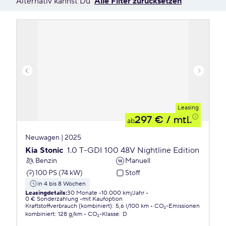
Alternativ kannst Du
Alle Filter zurücksetzen
Leasing
297 €
/ mtl.
ab
Neuwagen | 2025
Kia Stonic
1.0 T-GDI 100 48V Nightline Edition
Benzin
Manuell
100 PS (74 kW)
Stoff
in 4 bis 8 Wochen
Leasingdetails
:
30 Monate
10.000 km/Jahr
0 € Sonderzahlung
mit Kaufoption
Kraftstoffverbrauch (kombiniert)
:
5,6 l/100 km
CO₂-Emissionen
kombiniert
:
128 g/km
CO₂-Klasse
:
D