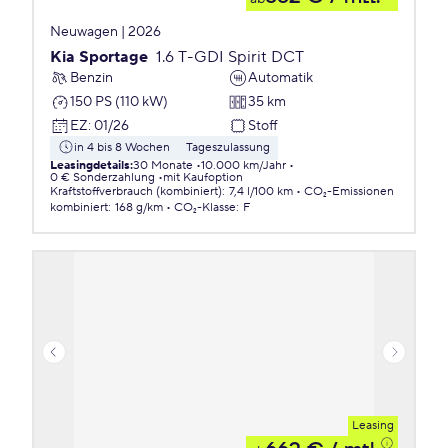
Neuwagen | 2026
Kia Sportage
1.6 T-GDI Spirit DCT
Benzin
Automatik
150 PS (110 kW)
35 km
EZ
:
01/26
Stoff
in 4 bis 8 Wochen
Tageszulassung
Leasingdetails
:
30 Monate
10.000 km/Jahr
0 € Sonderzahlung
mit Kaufoption
Kraftstoffverbrauch (kombiniert)
:
7,4 l/100 km
CO₂-Emissionen
kombiniert
:
168 g/km
CO₂-Klasse
:
F
Leasing