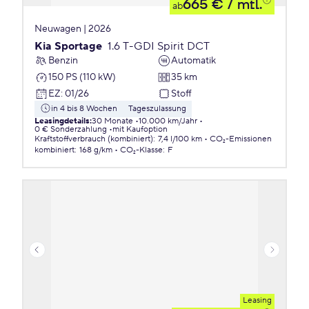
665 €
/ mtl.
ab
Neuwagen | 2026
Kia Sportage
1.6 T-GDI Spirit DCT
Benzin
Automatik
150 PS (110 kW)
35 km
EZ
:
01/26
Stoff
in 4 bis 8 Wochen
Tageszulassung
Leasingdetails
:
30 Monate
10.000 km/Jahr
0 € Sonderzahlung
mit Kaufoption
Kraftstoffverbrauch (kombiniert)
:
7,4 l/100 km
CO₂-Emissionen
kombiniert
:
168 g/km
CO₂-Klasse
:
F
Leasing