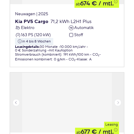
674 €
/ mtl.
ab
Neuwagen | 2025
Kia PV5 Cargo
71,2 kWh L2H1 Plus
Elektro
Automatik
163 PS (120 kW)
Stoff
in 4 bis 8 Wochen
Leasingdetails
:
30 Monate
10.000 km/Jahr
0 € Sonderzahlung
mit Kaufoption
Stromverbrauch (kombiniert)
:
191 kWh/100 km
CO₂-
Emissionen
kombiniert
:
0 g/km
CO₂-Klasse
:
A
Leasing
677 €
/ mtl.
ab