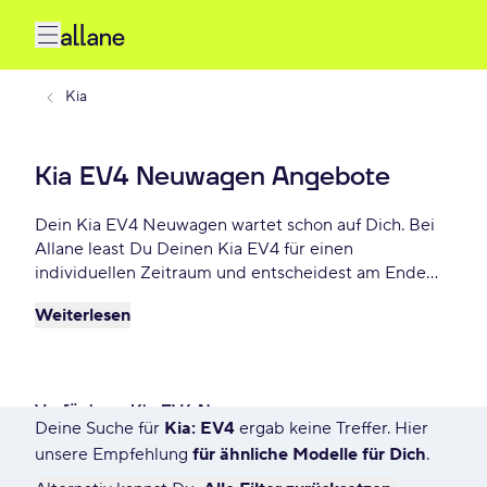
Kia
Kia EV4 Neuwagen Angebote
Dein Kia EV4 Neuwagen wartet schon auf Dich. Bei
Allane least Du Deinen Kia EV4 für einen
individuellen Zeitraum und entscheidest am Ende
der Laufzeit ob Du Dein EV4 kaufen möchtest oder
Weiterlesen
zurückgeben willst. Finde das perfekte Kia EV4
Neuwagen Angebot schon ab - € monatlich.
Verfügbare Kia EV4 Neuwagen
Deine Suche für
Kia: EV4
ergab keine Treffer. Hier
26 Angebote für Deine Suche
unsere Empfehlung
für ähnliche Modelle für Dich
.