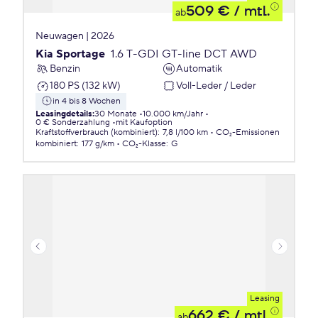
509 €
/ mtl.
ab
Neuwagen | 2026
Kia Sportage
1.6 T-GDI GT-line DCT AWD
Benzin
Automatik
180 PS (132 kW)
Voll-Leder / Leder
in 4 bis 8 Wochen
Leasingdetails
:
30 Monate
10.000 km/Jahr
0 € Sonderzahlung
mit Kaufoption
Kraftstoffverbrauch (kombiniert)
:
7,8 l/100 km
CO₂-Emissionen
kombiniert
:
177 g/km
CO₂-Klasse
:
G
Leasing
662 €
/ mtl.
ab