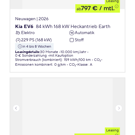
Leasing
797 €
/ mtl.
ab
Neuwagen | 2026
Kia EV6
84 kWh 168 kW Heckantrieb Earth
Elektro
Automatik
229 PS (168 kW)
Stoff
in 4 bis 8 Wochen
Leasingdetails
:
30 Monate
10.000 km/Jahr
0 € Sonderzahlung
mit Kaufoption
Stromverbrauch (kombiniert)
:
159 kWh/100 km
CO₂-
Emissionen
kombiniert
:
0 g/km
CO₂-Klasse
:
A
Leasing