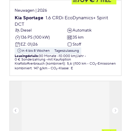
709 €
/ mtl.
ab
Neuwagen | 2026
Kia Sportage
1.6 CRDi EcoDynamics+ Spirit
DCT
Diesel
Automatik
136 PS (100 kW)
35 km
EZ
:
01/26
Stoff
in 4 bis 8 Wochen
Tageszulassung
Leasingdetails
:
30 Monate
10.000 km/Jahr
0 € Sonderzahlung
mit Kaufoption
Kraftstoffverbrauch (kombiniert)
:
5,6 l/100 km
CO₂-Emissionen
kombiniert
:
147 g/km
CO₂-Klasse
:
E