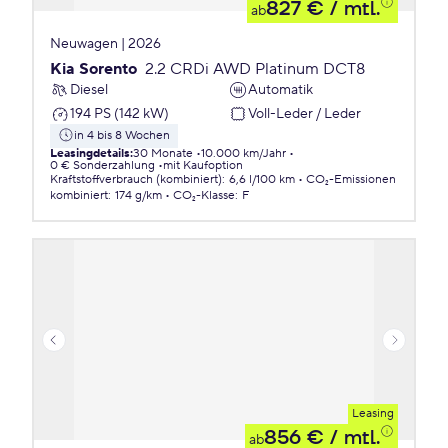
827 €
/ mtl.
ab
Neuwagen | 2026
Kia Sorento
2.2 CRDi AWD Platinum DCT8
Diesel
Automatik
194 PS (142 kW)
Voll-Leder / Leder
in 4 bis 8 Wochen
Leasingdetails
:
30 Monate
10.000 km/Jahr
0 € Sonderzahlung
mit Kaufoption
Kraftstoffverbrauch (kombiniert)
:
6,6 l/100 km
CO₂-Emissionen
kombiniert
:
174 g/km
CO₂-Klasse
:
F
Leasing
856 €
/ mtl.
ab