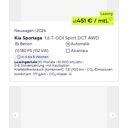
Leasing
451 €
/ mtl.
ab
Neuwagen | 2026
Kia Sportage
1.6 T-GDI Spirit DCT AWD
Benzin
Automatik
180 PS (132 kW)
Alcantara
in 4 bis 8 Wochen
Leasingdetails
:
30 Monate
10.000 km/Jahr
0 € Sonderzahlung
mit Kaufoption
Kraftstoffverbrauch (kombiniert)
:
7,8 l/100 km
CO₂-Emissionen
kombiniert
:
177 g/km
CO₂-Klasse
:
G