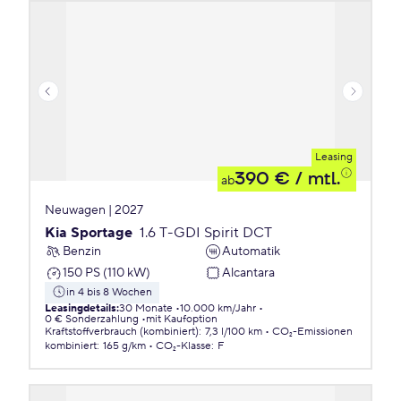
Leasing
390 €
/ mtl.
ab
Neuwagen | 2027
Kia Sportage
1.6 T-GDI Spirit DCT
Benzin
Automatik
150 PS (110 kW)
Alcantara
in 4 bis 8 Wochen
Leasingdetails
:
30 Monate
10.000 km/Jahr
0 € Sonderzahlung
mit Kaufoption
Kraftstoffverbrauch (kombiniert)
:
7,3 l/100 km
CO₂-Emissionen
kombiniert
:
165 g/km
CO₂-Klasse
:
F