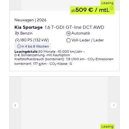
Leasing
509 €
/ mtl.
ab
Neuwagen | 2026
Kia Sportage
1.6 T-GDI GT-line DCT AWD
Benzin
Automatik
180 PS (132 kW)
Voll-Leder / Leder
in 4 bis 8 Wochen
Leasingdetails
:
30 Monate
10.000 km/Jahr
0 € Sonderzahlung
mit Kaufoption
Kraftstoffverbrauch (kombiniert)
:
7,8 l/100 km
CO₂-Emissionen
kombiniert
:
177 g/km
CO₂-Klasse
:
G
Leasing