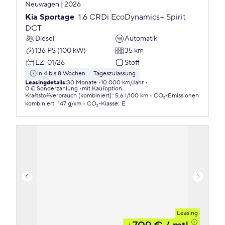
Neuwagen | 2026
Kia Sportage
1.6 CRDi EcoDynamics+ Spirit
DCT
Diesel
Automatik
136 PS (100 kW)
35 km
EZ
:
01/26
Stoff
in 4 bis 8 Wochen
Tageszulassung
Leasingdetails
:
30 Monate
10.000 km/Jahr
0 € Sonderzahlung
mit Kaufoption
Kraftstoffverbrauch (kombiniert)
:
5,6 l/100 km
CO₂-Emissionen
kombiniert
:
147 g/km
CO₂-Klasse
:
E
Leasing