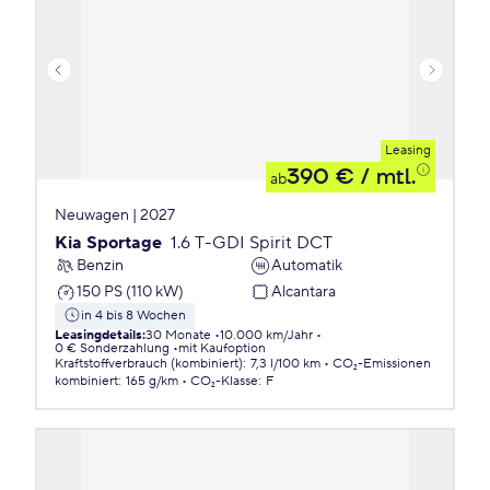
Leasing
390 €
/ mtl.
ab
Neuwagen | 2027
Kia Sportage
1.6 T-GDI Spirit DCT
Benzin
Automatik
150 PS (110 kW)
Alcantara
in 4 bis 8 Wochen
Leasingdetails
:
30 Monate
10.000 km/Jahr
0 € Sonderzahlung
mit Kaufoption
Kraftstoffverbrauch (kombiniert)
:
7,3 l/100 km
CO₂-Emissionen
kombiniert
:
165 g/km
CO₂-Klasse
:
F