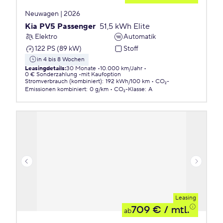
Neuwagen | 2026
Kia PV5 Passenger
51,5 kWh Elite
Elektro
Automatik
122 PS (89 kW)
Stoff
in 4 bis 8 Wochen
Leasingdetails
:
30 Monate
10.000 km/Jahr
0 € Sonderzahlung
mit Kaufoption
Stromverbrauch (kombiniert)
:
192 kWh/100 km
CO₂-
Emissionen
kombiniert
:
0 g/km
CO₂-Klasse
:
A
Leasing
709 €
/ mtl.
ab