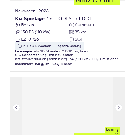
662 €
/ mtl.
ab
Neuwagen | 2026
Kia Sportage
1.6 T-GDI Spirit DCT
Benzin
Automatik
150 PS (110 kW)
35 km
EZ
:
01/26
Stoff
in 4 bis 8 Wochen
Tageszulassung
Leasingdetails
:
30 Monate
10.000 km/Jahr
0 € Sonderzahlung
mit Kaufoption
Kraftstoffverbrauch (kombiniert)
:
7,4 l/100 km
CO₂-Emissionen
kombiniert
:
168 g/km
CO₂-Klasse
:
F
Leasing