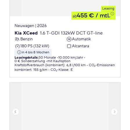
Leasing
455 €
/ mtl.
ab
Neuwagen | 2026
Kia XCeed
1.6 T-GDI 132kW DCT GT-line
Benzin
Automatik
180 PS (132 kW)
Alcantara
in 4 bis 8 Wochen
Leasingdetails
:
30 Monate
10.000 km/Jahr
0 € Sonderzahlung
mit Kaufoption
Kraftstoffverbrauch (kombiniert)
:
6,8 l/100 km
CO₂-Emissionen
kombiniert
:
155 g/km
CO₂-Klasse
:
E