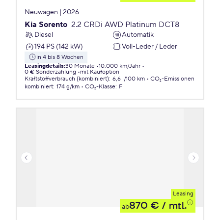
Neuwagen | 2026
Kia Sorento
2.2 CRDi AWD Platinum DCT8
Diesel
Automatik
194 PS (142 kW)
Voll-Leder / Leder
in 4 bis 8 Wochen
Leasingdetails
:
30 Monate
10.000 km/Jahr
0 € Sonderzahlung
mit Kaufoption
Kraftstoffverbrauch (kombiniert)
:
6,6 l/100 km
CO₂-Emissionen
kombiniert
:
174 g/km
CO₂-Klasse
:
F
Leasing
870 €
/ mtl.
ab