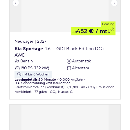
Leasing
432 €
/ mtl.
ab
Neuwagen | 2027
Kia Sportage
1.6 T-GDI Black Edition DCT
AWD
Benzin
Automatik
180 PS (132 kW)
Alcantara
in 4 bis 8 Wochen
Leasingdetails
:
30 Monate
10.000 km/Jahr
0 € Sonderzahlung
mit Kaufoption
Kraftstoffverbrauch (kombiniert)
:
7,8 l/100 km
CO₂-Emissionen
kombiniert
:
177 g/km
CO₂-Klasse
:
G