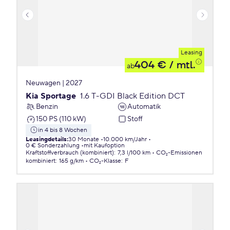
Leasing
404 €
/ mtl.
ab
Neuwagen | 2027
Kia Sportage
1.6 T-GDI Black Edition DCT
Benzin
Automatik
150 PS (110 kW)
Stoff
in 4 bis 8 Wochen
Leasingdetails
:
30 Monate
10.000 km/Jahr
0 € Sonderzahlung
mit Kaufoption
Kraftstoffverbrauch (kombiniert)
:
7,3 l/100 km
CO₂-Emissionen
kombiniert
:
165 g/km
CO₂-Klasse
:
F