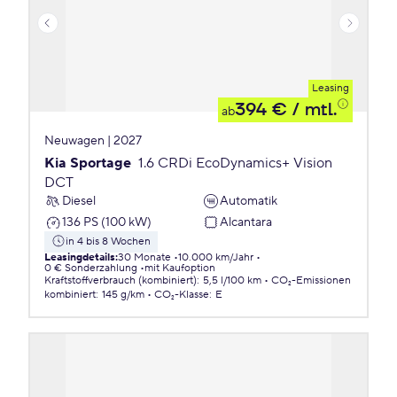
Leasing
394 €
/ mtl.
ab
Neuwagen | 2027
Kia Sportage
1.6 CRDi EcoDynamics+ Vision
DCT
Diesel
Automatik
136 PS (100 kW)
Alcantara
in 4 bis 8 Wochen
Leasingdetails
:
30 Monate
10.000 km/Jahr
0 € Sonderzahlung
mit Kaufoption
Kraftstoffverbrauch (kombiniert)
:
5,5 l/100 km
CO₂-Emissionen
kombiniert
:
145 g/km
CO₂-Klasse
:
E