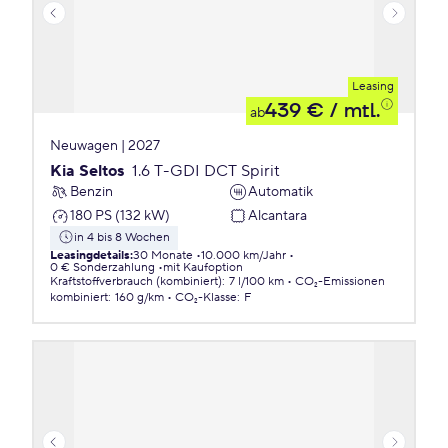
Leasing
439 €
/ mtl.
ab
Neuwagen | 2027
Kia Seltos
1.6 T-GDI DCT Spirit
Benzin
Automatik
180 PS (132 kW)
Alcantara
in 4 bis 8 Wochen
Leasingdetails
:
30 Monate
10.000 km/Jahr
0 € Sonderzahlung
mit Kaufoption
Kraftstoffverbrauch (kombiniert)
:
7 l/100 km
CO₂-Emissionen
kombiniert
:
160 g/km
CO₂-Klasse
:
F