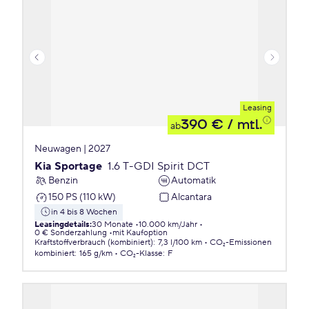
Leasing
390 €
/ mtl.
ab
Neuwagen | 2027
Kia Sportage
1.6 T-GDI Spirit DCT
Benzin
Automatik
150 PS (110 kW)
Alcantara
in 4 bis 8 Wochen
Leasingdetails
:
30 Monate
10.000 km/Jahr
0 € Sonderzahlung
mit Kaufoption
Kraftstoffverbrauch (kombiniert)
:
7,3 l/100 km
CO₂-Emissionen
kombiniert
:
165 g/km
CO₂-Klasse
:
F