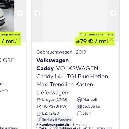
rungsanfrage
Finanzierungsanfrage
/ mtl.
79 €
/ mtl.
ab
Gebrauchtwagen | 2019
.0 GSE
Volkswagen
Caddy
VOLKSWAGEN
Caddy 1,4-l-TGI BlueMotion
ll
Maxi Trendline Kasten-
8 km
Lieferwagen
Erdgas (CNG)
Manuell
110 PS (81 kW)
65.085 km
EZ
:
12/20
Stoff
in 4 bis 8 Wochen
Finanzierungsdetails
:
48 Monate
lusszahlung
1.754 € Sonderzahlung
4.605 € Schlusszahlung