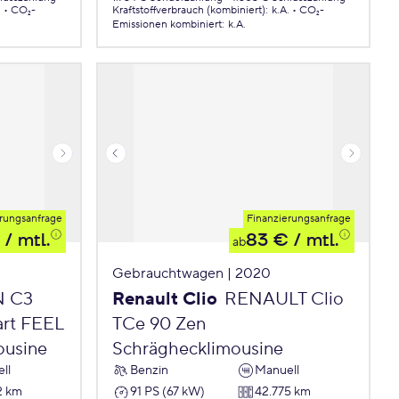
.
CO₂-
Kraftstoffverbrauch (kombiniert)
:
k.A.
CO₂-
Emissionen
kombiniert
:
k.A.
rungsanfrage
Finanzierungsanfrage
/ mtl.
83 €
/ mtl.
ab
Gebrauchtwagen | 2020
N C3
Renault Clio
RENAULT Clio
art FEEL
TCe 90 Zen
ousine
Schräghecklimousine
ll
Benzin
Manuell
2 km
91 PS (67 kW)
42.775 km