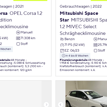
twagen | 2021
Gebrauchtwagen | 2022
orsa
OPEL Corsa 1.2
Mitsubishi Space
ition
Star
MITSUBISHI Spa
ecklimousine
1.2 MIVEC Select
Manuell
Schräghecklimousine
55 kW)
71.308 km
Benzin
Manue
22
Stoff
71 PS (52 kW)
25.79
 8 Wochen
EZ
:
06/23
Stoff
in 4 bis 8 Wochen
sdetails
:
48 Monate
Finanzierungsdetails
:
48 Monate
erzahlung
5.088 € Schlusszahlung
1.958 € Sonderzahlung
5.140 € Sch
brauch (kombiniert)
:
5,3 l/100 km
Kraftstoffverbrauch (kombiniert)
:
k.A
nen
kombiniert
:
120 g/km
Emissionen
kombiniert
:
k.A.