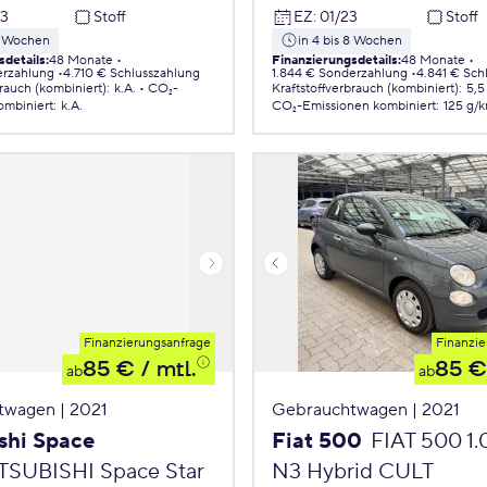
23
Stoff
EZ
:
01/23
Stoff
 8 Wochen
in 4 bis 8 Wochen
sdetails
:
48 Monate
Finanzierungsdetails
:
48 Monate
erzahlung
4.710 € Schlusszahlung
1.844 € Sonderzahlung
4.841 € Sch
brauch (kombiniert)
:
k.A.
CO₂-
Kraftstoffverbrauch (kombiniert)
:
5,5
ombiniert
:
k.A.
CO₂-Emissionen
kombiniert
:
125 g/
Finanzierungsanfrage
Finanzie
85 €
/ mtl.
85 €
ab
ab
twagen | 2021
Gebrauchtwagen | 2021
shi Space
Fiat 500
FIAT 500 1
TSUBISHI Space Star
N3 Hybrid CULT