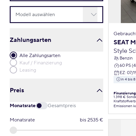
Gebrauch
Zahlungsarten
SEAT M
Style S
Alle Zahlungsarten
Benzin
Kauf / Finanzierung
60 PS (
Leasing
EZ
:
07/1
in 4 bis
Preis
Finanzierung
1.398 € Sond
Kraftstoffver
Monatsrate
Gesamtpreis
Emissionen
k
Monatsrate
bis
2535
€