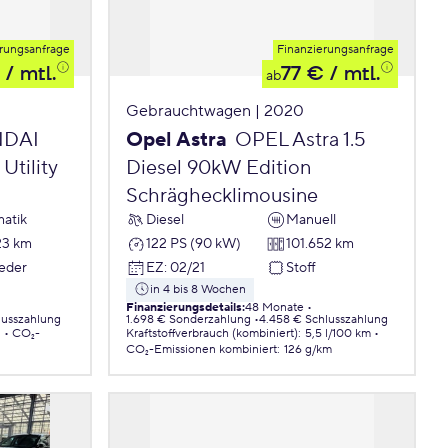
rungsanfrage
Finanzierungsanfrage
/ mtl.
77 €
/ mtl.
ab
Gebrauchtwagen | 2020
DAI
Opel Astra
OPEL Astra 1.5
Utility
Diesel 90kW Edition
Schräghecklimousine
atik
Diesel
Manuell
23 km
122 PS (90 kW)
101.652 km
Leder
EZ
:
02/21
Stoff
in 4 bis 8 Wochen
Finanzierungsdetails
:
48 Monate
lusszahlung
1.698 € Sonderzahlung
4.458 € Schlusszahlung
.
CO₂-
Kraftstoffverbrauch (kombiniert)
:
5,5 l/100 km
CO₂-Emissionen
kombiniert
:
126 g/km