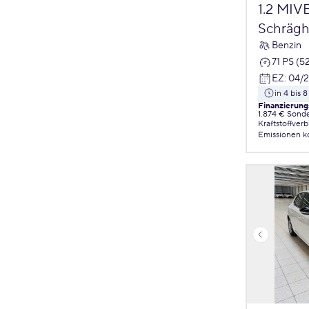
1.2 MIV
Schrägh
Benzin
71 PS (5
EZ
:
04/
in 4 bis
Finanzierung
1.874 € Sond
Kraftstoffver
Emissionen
k