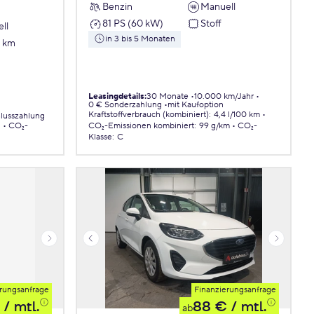
Benzin
Manuell
81 PS (60 kW)
Stoff
ll
in 3 bis 5 Monaten
7 km
Leasingdetails
:
30 Monate
10.000 km/Jahr
0 € Sonderzahlung
mit Kaufoption
Kraftstoffverbrauch (kombiniert)
:
4,4 l/100 km
lusszahlung
.
CO₂-
CO₂-Emissionen
kombiniert
:
99 g/km
CO₂-
Klasse
:
C
rungsanfrage
Finanzierungsanfrage
/ mtl.
88 €
/ mtl.
ab