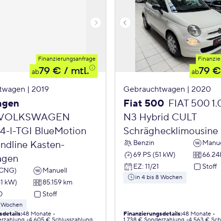
Finanzierungsanfrage
Finanzie
79 €
/ mtl.
79 €
ab
ab
twagen | 2019
Gebrauchtwagen | 2020
agen
Fiat 500
FIAT 500 1
VOLKSWAGEN
N3 Hybrid CULT
,4-l-TGI BlueMotion
Schräghecklimousine
Benzin
Manue
endline Kasten-
69 PS (51 kW)
66.24
agen
EZ
:
11/21
Stoff
(CNG)
Manuell
in 4 bis 8 Wochen
81 kW)
85.159 km
0
Stoff
 8 Wochen
sdetails
:
48 Monate
Finanzierungsdetails
:
48 Monate
erzahlung
4.605 € Schlusszahlung
1.738 € Sonderzahlung
4.563 € Sch