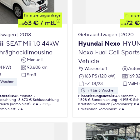
Finanzierungsanfrage
Finanzie
63 €
/ mtl.
72 €
ab
ab
twagen | 2018
Gebrauchtwagen | 2020
ii
SEAT Mii 1.0 44kW
Hyundai Nexo
HYUN
chräghecklimousine
Nexo Fuel Cell Sports 
Manuell
Vehicle
44 kW)
93.608 km
Wasserstoff
Autom
9
Stoff
163 PS (120 kW)
169.3
 8 Wochen
EZ
:
01/23
Voll-
in 4 bis 8 Wochen
sdetails
:
48 Monate
Finanzierungsdetails
:
48 Monate
erzahlung
3.670 € Schlusszahlung
1.598 € Sonderzahlung
4.195 € Sch
brauch (kombiniert)
:
k.A.
CO₂-
Kraftstoffverbrauch (kombiniert)
:
k.A
ombiniert
:
k.A.
Emissionen
kombiniert
:
k.A.