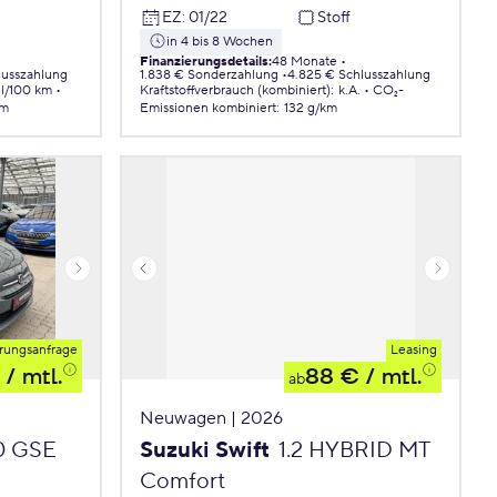
EZ
:
01/22
Stoff
in 4 bis 8 Wochen
Finanzierungsdetails
:
48 Monate
lusszahlung
1.838 € Sonderzahlung
4.825 € Schlusszahlung
 l/100 km
Kraftstoffverbrauch (kombiniert)
:
k.A.
CO₂-
km
Emissionen
kombiniert
:
132 g/km
rungsanfrage
Leasing
/ mtl.
88 €
/ mtl.
ab
Neuwagen | 2026
.0 GSE
Suzuki Swift
1.2 HYBRID MT
Comfort