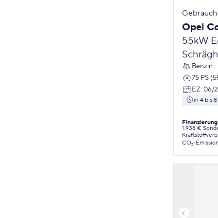
Gebrauch
Opel C
55kW Ed
Schrägh
Benzin
75 PS (
EZ
:
06/
in 4 bis
Finanzierung
1.938 € Sond
Kraftstoffver
CO₂-Emissio