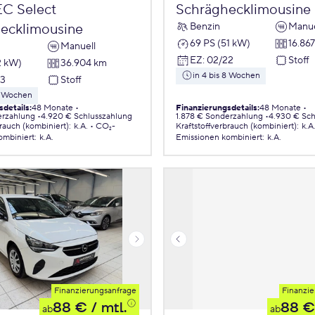
EC Select
Schräghecklimousine
Benzin
Manue
ecklimousine
69 PS (51 kW)
16.86
Manuell
EZ
:
02/22
Stoff
2 kW)
36.904 km
in 4 bis 8 Wochen
23
Stoff
 8 Wochen
sdetails
:
48 Monate
Finanzierungsdetails
:
48 Monate
erzahlung
4.920 € Schlusszahlung
1.878 € Sonderzahlung
4.930 € Sch
brauch (kombiniert)
:
k.A.
CO₂-
Kraftstoffverbrauch (kombiniert)
:
k.A
ombiniert
:
k.A.
Emissionen
kombiniert
:
k.A.
Finanzierungsanfrage
Finanzie
88 €
/ mtl.
88 €
ab
ab