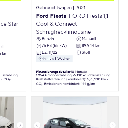
Gebrauchtwagen | 2021
Ford Fiesta
FORD Fiesta 1,1
ce Star
Cool & Connect
Schräghecklimousine
Benzin
Manuell
75 PS (55 kW)
89.944 km
ll
EZ
:
11/22
Stoff
6 km
in 4 bis 8 Wochen
Finanzierungsdetails
:
48 Monate
lusszahlung
1.954 € Sonderzahlung
5.130 € Schlusszahlung
.
CO₂-
Kraftstoffverbrauch (kombiniert)
:
5,7 l/100 km
CO₂-Emissionen
kombiniert
:
144 g/km