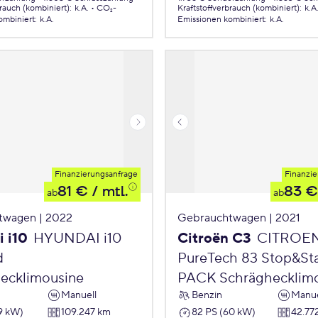
brauch (kombiniert)
:
k.A.
CO₂-
Kraftstoffverbrauch (kombiniert)
:
k.A
ombiniert
:
k.A.
Emissionen
kombiniert
:
k.A.
Finanzierungsanfrage
Finanzie
81 €
/ mtl.
83 €
ab
ab
twagen | 2022
Gebrauchtwagen | 2021
 i10
HYUNDAI i10
Citroën C3
CITROE
d
PureTech 83 Stop&St
ecklimousine
PACK Schräghecklim
Manuell
Benzin
Manue
9 kW)
109.247 km
82 PS (60 kW)
42.77