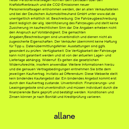
neuer Personenkraftwagen können dem Leitfaden über den
Kraftstoffverbrauch und die CO2-Emissionen neuer
Personenkraftwagen entnommen werden, der an allen Verkaufsstellen
und bei der Deutschen Automobiltreuhand GmbH unter www.dat.de
unentgeltlich erhältlich ist. Beschreibung: Die Fahrzeugbeschreibung
dient lediglich der allg. Identifizierung des Fahrzeuges und stellt keine
Zusicherung im kaufrechtlichen Sinn dar. Die Angaben erheben nicht
den Anspruch auf Vollständigkeit. Die gemachten
Angaben/Beschreibungen sind unverbindlich und dienen nicht als
zugesicherte Eigenschaften. Der Verkäufer übernimmt keine Haftung
für Tipp u. Datenübermittlungsfehler. Ausstattungen sind ggfs.
gesondert zu prüfen. Verfügbarkeit: Die Verfügbarkeit der Fahrzeuge
kann nicht garantiert werden und ist von der aktuellen Lager- und
Lieferlage abhängig. Widerruf: Es gelten die gesetzlichen
Widerrufsrechte, insofern anwendbar. Weitere Informationen hierzu
und die genauen Vertragsbedingungen entnehmen Sie bitte dem
jeweiligen Kaufvertrag. Invitatio ad Offerendum: Diese Webseite stellt
kein bindendes Kaufangebot dar. Ein bindendes Angebot kommt erst
durch den Kaufvertrag zustande. Unverbindlich: Finanzierungs- und
Leasingangebote sind unverbindlich und müssen individuell durch die
finanzierende Bank geprüft und bestätigt werden. Konditionen und
Zinsen können je nach Bonität und Kreditprüfung variieren.