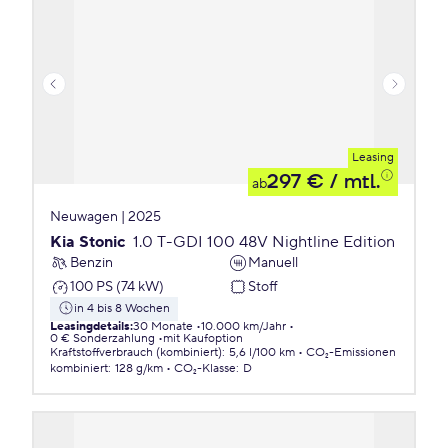
Leasing
297 €
/ mtl.
ab
Neuwagen | 2025
Kia Stonic
1.0 T-GDI 100 48V Nightline Edition
Benzin
Manuell
100 PS (74 kW)
Stoff
in 4 bis 8 Wochen
Leasingdetails
:
30 Monate
10.000 km/Jahr
0 € Sonderzahlung
mit Kaufoption
Kraftstoffverbrauch (kombiniert)
:
5,6 l/100 km
CO₂-Emissionen
kombiniert
:
128 g/km
CO₂-Klasse
:
D