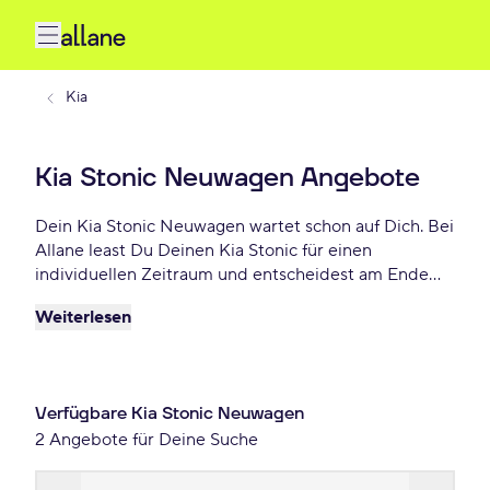
Kia
Kia Stonic Neuwagen Angebote
Dein Kia Stonic Neuwagen wartet schon auf Dich. Bei
Allane least Du Deinen Kia Stonic für einen
individuellen Zeitraum und entscheidest am Ende
der Laufzeit ob Du Dein Stonic kaufen möchtest oder
Weiterlesen
zurückgeben willst. Finde das perfekte Kia Stonic
Neuwagen Angebot schon ab 297 € monatlich.
Verfügbare Kia Stonic Neuwagen
2 Angebote für Deine Suche