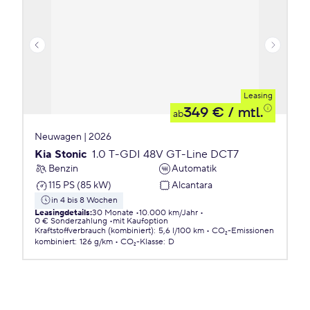
Leasing
349 €
/ mtl.
ab
Neuwagen | 2026
Kia Stonic
1.0 T-GDI 48V GT-Line DCT7
Benzin
Automatik
115 PS (85 kW)
Alcantara
in 4 bis 8 Wochen
Leasingdetails
:
30 Monate
10.000 km/Jahr
0 € Sonderzahlung
mit Kaufoption
Kraftstoffverbrauch (kombiniert)
:
5,6 l/100 km
CO₂-Emissionen
kombiniert
:
126 g/km
CO₂-Klasse
:
D