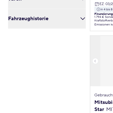
Velours (0)
EZ
:
03/
4 (0)
Pink (0)
Voll-Leder (0)
in 4 bis
5 (0)
2 (0)
Violett (0)
Finanzierung
Voll-Leder / Leder (0)
6 (0)
1.794 € Sond
Fahrzeughistorie
3 (0)
Rot (0)
Kraftstoffver
7 (0)
4 (0)
Emissionen
k
Silber (0)
8 (0)
5 (0)
Scheckheftgepflegt (0)
Weiß (0)
9 (0)
TÜV neu (0)
Gelb (0)
Nichtraucher (0)
Gebrauch
Mitsubi
Star
MI