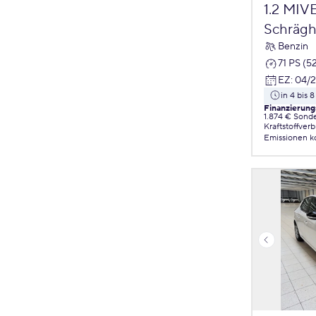
1.2 MIV
Schrägh
Benzin
71 PS (5
EZ
:
04/
in 4 bis
Finanzierung
1.874 € Sond
Kraftstoffver
Emissionen
k