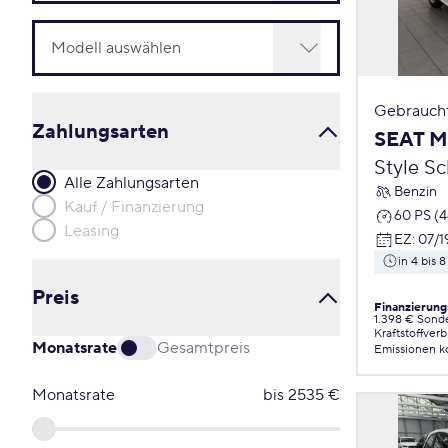
Gebrauch
Zahlungsarten
SEAT M
Style S
Alle Zahlungsarten
Benzin
Kauf / Finanzierung
60 PS (
Leasing
EZ
:
07/1
in 4 bis
Preis
Finanzierung
1.398 € Sond
Kraftstoffver
Monatsrate
Gesamtpreis
Emissionen
k
Monatsrate
bis
2535
€