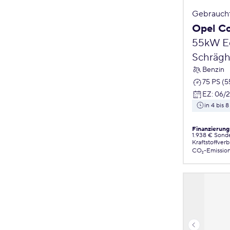
Gebrauch
Opel C
55kW Ed
Schrägh
Benzin
75 PS (
EZ
:
06/
in 4 bis
Finanzierung
1.938 € Sond
Kraftstoffver
CO₂-Emissio