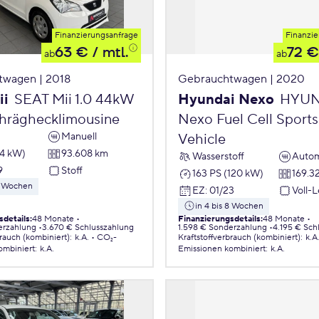
Finanzierungsanfrage
Finanzie
63 €
/ mtl.
72 €
ab
ab
twagen | 2018
Gebrauchtwagen | 2020
ii
SEAT Mii 1.0 44kW
Hyundai Nexo
HYUN
chräghecklimousine
Nexo Fuel Cell Sports 
Manuell
Vehicle
44 kW)
93.608 km
Wasserstoff
Autom
9
Stoff
163 PS (120 kW)
169.3
 8 Wochen
EZ
:
01/23
Voll-
in 4 bis 8 Wochen
sdetails
:
48 Monate
Finanzierungsdetails
:
48 Monate
erzahlung
3.670 € Schlusszahlung
1.598 € Sonderzahlung
4.195 € Sch
brauch (kombiniert)
:
k.A.
CO₂-
Kraftstoffverbrauch (kombiniert)
:
k.A
ombiniert
:
k.A.
Emissionen
kombiniert
:
k.A.