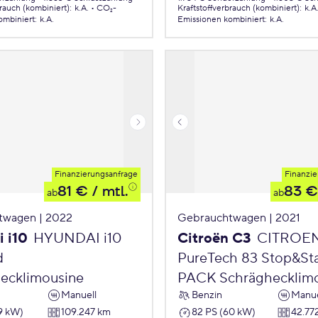
brauch (kombiniert)
:
k.A.
CO₂-
Kraftstoffverbrauch (kombiniert)
:
k.A
ombiniert
:
k.A.
Emissionen
kombiniert
:
k.A.
Finanzierungsanfrage
Finanzie
81 €
/ mtl.
83 €
ab
ab
twagen | 2022
Gebrauchtwagen | 2021
 i10
HYUNDAI i10
Citroën C3
CITROE
d
PureTech 83 Stop&St
ecklimousine
PACK Schräghecklim
Manuell
Benzin
Manue
9 kW)
109.247 km
82 PS (60 kW)
42.77