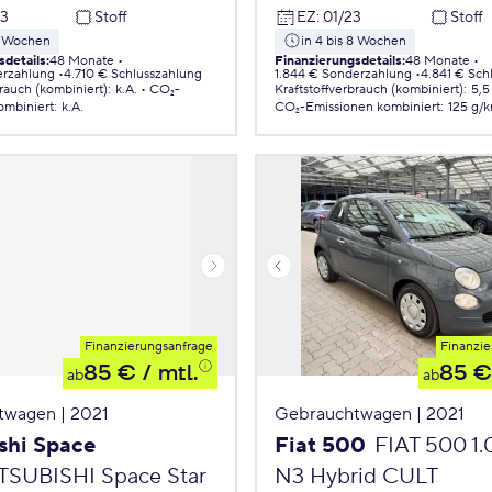
23
Stoff
EZ
:
01/23
Stoff
 8 Wochen
in 4 bis 8 Wochen
sdetails
:
48 Monate
Finanzierungsdetails
:
48 Monate
erzahlung
4.710 € Schlusszahlung
1.844 € Sonderzahlung
4.841 € Sch
brauch (kombiniert)
:
k.A.
CO₂-
Kraftstoffverbrauch (kombiniert)
:
5,5
ombiniert
:
k.A.
CO₂-Emissionen
kombiniert
:
125 g/
Finanzierungsanfrage
Finanzie
85 €
/ mtl.
85 €
ab
ab
twagen | 2021
Gebrauchtwagen | 2021
shi Space
Fiat 500
FIAT 500 1
TSUBISHI Space Star
N3 Hybrid CULT