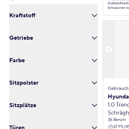
Kraftstoffver
Emissionen
k
Kraftstoff
Benzin (0)
Getriebe
Diesel (0)
Elektro (0)
Erdgas (CNG) (0)
Automatik (0)
Hybrid (Benzin) (0)
Farbe
Manuell (0)
Plug-in-Hybrid (0)
Wasserstoff (0)
Schwarz (0)
Sitzpolster
Blau (0)
Gebrauch
Braun (0)
Hyundai
Alcantara (0)
Gold (0)
1.0 Tren
Sitzplätze
Andere (0)
Grün (0)
Kunstleder (0)
Schrägh
Grau (0)
Stoff (0)
Benzin
2 (0)
andere (0)
Teil-Leder (0)
67 PS (4
Türen
3 (0)
Orange (0)