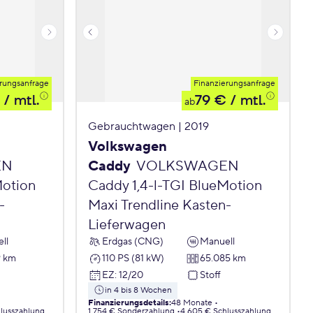
rungsanfrage
Finanzierungsanfrage
/ mtl.
79 €
/ mtl.
ab
Gebrauchtwagen | 2019
Volkswagen
EN
Caddy
VOLKSWAGEN
Motion
Caddy 1,4-l-TGI BlueMotion
-
Maxi Trendline Kasten-
Lieferwagen
ll
Erdgas (CNG)
Manuell
9 km
110 PS (81 kW)
65.085 km
EZ
:
12/20
Stoff
in 4 bis 8 Wochen
Finanzierungsdetails
:
48 Monate
lusszahlung
1.754 € Sonderzahlung
4.605 € Schlusszahlung