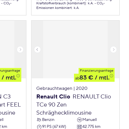
.
CO₂-
Kraftstoffverbrauch (kombiniert)
:
k.A.
CO₂-
Emissionen
kombiniert
:
k.A.
rungsanfrage
Finanzierungsanfrage
/ mtl.
83 €
/ mtl.
ab
Gebrauchtwagen | 2020
N C3
Renault Clio
RENAULT Clio
art FEEL
TCe 90 Zen
ousine
Schräghecklimousine
ll
Benzin
Manuell
2 km
91 PS (67 kW)
42.775 km