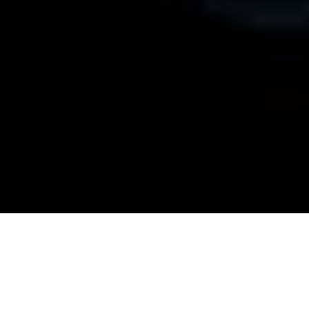
12.05.2026
Die Rückfahrkamera existiert bereits seit den 1980er
Jahren und wurde spätestens seit den 2000er
Jahren auch hierzulande zunehmend in Fahrzeuge