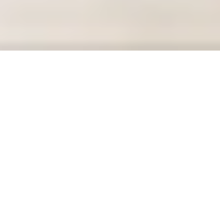
Was ist ein Totwinkelassistent?
Wie der Name bereits sagt, ist ein Tempomat eine
Vorrichtung, mit der die
Geschwindigkeiteines
Fahrzeugs konstant gehalten
wird. Fahrer:innen
müssen somit nicht mehr eigenständig das Gaspedal
betätigen, sondern dies funktioniert von selbst. Die
Geschwindigkeit lässt sich im Vorfeld einstellen,
wofür meist ein
Regleram
Lenkrad
integriert ist.
Dieser ermöglicht auch das Erhöhen oder Senken