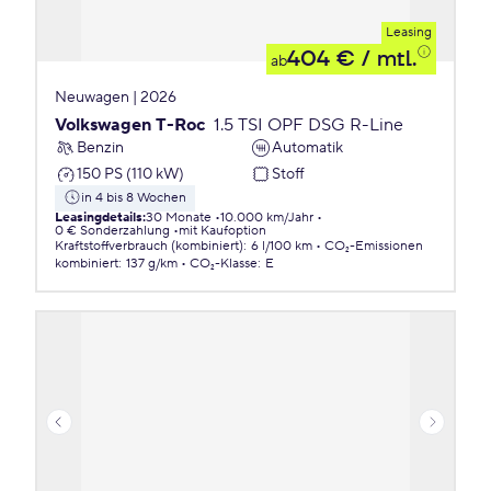
Leasing
404 €
/ mtl.
ab
Neuwagen | 2026
Volkswagen T-Roc
1.5 TSI OPF DSG R-Line
Benzin
Automatik
150 PS (110 kW)
Stoff
in 4 bis 8 Wochen
Leasingdetails
:
30 Monate
10.000 km/Jahr
0 € Sonderzahlung
mit Kaufoption
Kraftstoffverbrauch (kombiniert)
:
6 l/100 km
CO₂-Emissionen
kombiniert
:
137 g/km
CO₂-Klasse
:
E