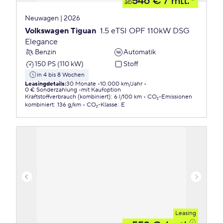
546 €
/ mtl.
ab
Neuwagen | 2026
Volkswagen Tiguan
1.5 eTSI OPF 110kW DSG
Elegance
Benzin
Automatik
150 PS (110 kW)
Stoff
in 4 bis 8 Wochen
Leasingdetails
:
30 Monate
10.000 km/Jahr
0 € Sonderzahlung
mit Kaufoption
Kraftstoffverbrauch (kombiniert)
:
6 l/100 km
CO₂-Emissionen
kombiniert
:
136 g/km
CO₂-Klasse
:
E
Leasing