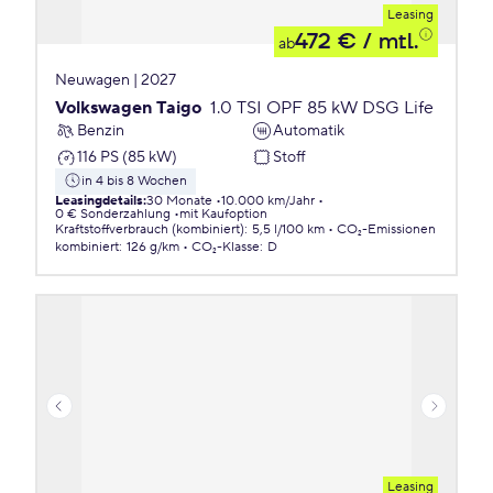
Leasing
472 €
/ mtl.
ab
Neuwagen | 2027
Volkswagen Taigo
1.0 TSI OPF 85 kW DSG Life
Benzin
Automatik
116 PS (85 kW)
Stoff
in 4 bis 8 Wochen
Leasingdetails
:
30 Monate
10.000 km/Jahr
0 € Sonderzahlung
mit Kaufoption
Kraftstoffverbrauch (kombiniert)
:
5,5 l/100 km
CO₂-Emissionen
kombiniert
:
126 g/km
CO₂-Klasse
:
D
Leasing