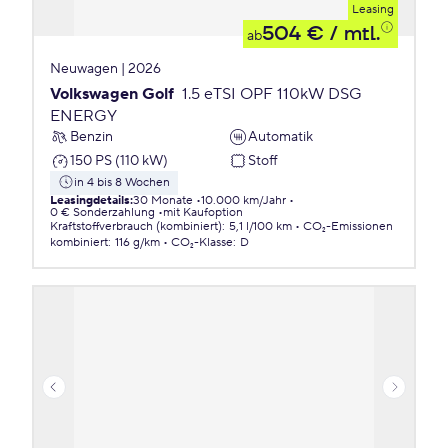
Leasing
504 €
/ mtl.
ab
Neuwagen | 2026
Volkswagen Golf
1.5 eTSI OPF 110kW DSG
ENERGY
Benzin
Automatik
150 PS (110 kW)
Stoff
in 4 bis 8 Wochen
Leasingdetails
:
30 Monate
10.000 km/Jahr
0 € Sonderzahlung
mit Kaufoption
Kraftstoffverbrauch (kombiniert)
:
5,1 l/100 km
CO₂-Emissionen
kombiniert
:
116 g/km
CO₂-Klasse
:
D