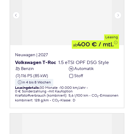
Leasing
400 €
/ mtl.
ab
Neuwagen | 2027
Volkswagen T-Roc
1.5 eTSI OPF DSG Style
Benzin
Automatik
116 PS (85 kW)
Stoff
in 4 bis 8 Wochen
Leasingdetails
:
30 Monate
10.000 km/Jahr
0 € Sonderzahlung
mit Kaufoption
Kraftstoffverbrauch (kombiniert)
:
5,6 l/100 km
CO₂-Emissionen
kombiniert
:
128 g/km
CO₂-Klasse
:
D