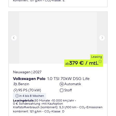
kombiniert
:
137 g/km
CO₂-Klasse
:
E
Leasing
379 €
/ mtl.
ab
Neuwagen | 2027
Volkswagen Polo
1.0 TSI 70kW DSG Life
Benzin
Automatik
95 PS (70 kW)
Stoff
in 4 bis 8 Wochen
Leasingdetails
:
30 Monate
10.000 km/Jahr
0 € Sonderzahlung
mit Kaufoption
Kraftstoffverbrauch (kombiniert)
:
5,3 l/100 km
CO₂-Emissionen
kombiniert
:
121 g/km
CO₂-Klasse
:
D