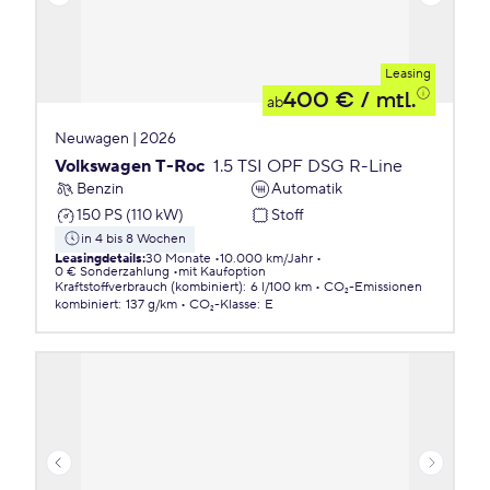
Leasing
400 €
/ mtl.
ab
Neuwagen | 2026
Volkswagen T-Roc
1.5 TSI OPF DSG R-Line
Benzin
Automatik
150 PS (110 kW)
Stoff
in 4 bis 8 Wochen
Leasingdetails
:
30 Monate
10.000 km/Jahr
0 € Sonderzahlung
mit Kaufoption
Kraftstoffverbrauch (kombiniert)
:
6 l/100 km
CO₂-Emissionen
kombiniert
:
137 g/km
CO₂-Klasse
:
E