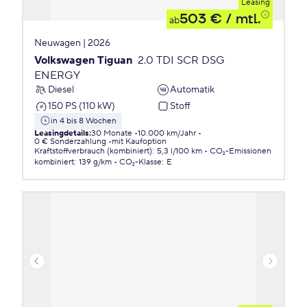
Leasing
503 €
/ mtl.
ab
Neuwagen | 2026
Volkswagen Tiguan
2.0 TDI SCR DSG
ENERGY
Diesel
Automatik
150 PS (110 kW)
Stoff
in 4 bis 8 Wochen
Leasingdetails
:
30 Monate
10.000 km/Jahr
0 € Sonderzahlung
mit Kaufoption
Kraftstoffverbrauch (kombiniert)
:
5,3 l/100 km
CO₂-Emissionen
kombiniert
:
139 g/km
CO₂-Klasse
:
E