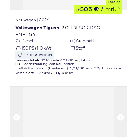
Leasing
503 €
/ mtl.
ab
Neuwagen | 2026
Volkswagen Tiguan
2.0 TDI SCR DSG
ENERGY
Diesel
Automatik
150 PS (110 kW)
Stoff
in 4 bis 8 Wochen
Leasingdetails
:
30 Monate
10.000 km/Jahr
0 € Sonderzahlung
mit Kaufoption
Kraftstoffverbrauch (kombiniert)
:
5,3 l/100 km
CO₂-Emissionen
kombiniert
:
139 g/km
CO₂-Klasse
:
E