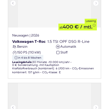
Leasing
400 €
/ mtl.
ab
Neuwagen | 2026
Volkswagen T-Roc
1.5 TSI OPF DSG R-Line
Benzin
Automatik
150 PS (110 kW)
Stoff
in 4 bis 8 Wochen
Leasingdetails
:
30 Monate
10.000 km/Jahr
0 € Sonderzahlung
mit Kaufoption
Kraftstoffverbrauch (kombiniert)
:
6 l/100 km
CO₂-Emissionen
kombiniert
:
137 g/km
CO₂-Klasse
:
E