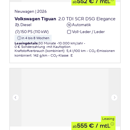
552 €
/ mtl.
ab
Neuwagen | 2026
Volkswagen Tiguan
2.0 TDI SCR DSG Elegance
Diesel
Automatik
150 PS (110 kW)
Voll-Leder / Leder
in 4 bis 8 Wochen
Leasingdetails
:
30 Monate
10.000 km/Jahr
0 € Sonderzahlung
mit Kaufoption
Kraftstoffverbrauch (kombiniert)
:
5,4 l/100 km
CO₂-Emissionen
kombiniert
:
142 g/km
CO₂-Klasse
:
E
Leasing
555 €
/ mtl.
ab