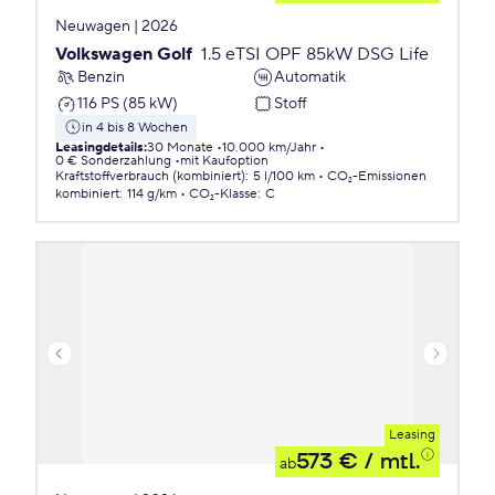
Neuwagen | 2026
Volkswagen Golf
1.5 eTSI OPF 85kW DSG Life
Benzin
Automatik
116 PS (85 kW)
Stoff
in 4 bis 8 Wochen
Leasingdetails
:
30 Monate
10.000 km/Jahr
0 € Sonderzahlung
mit Kaufoption
Kraftstoffverbrauch (kombiniert)
:
5 l/100 km
CO₂-Emissionen
kombiniert
:
114 g/km
CO₂-Klasse
:
C
Leasing
573 €
/ mtl.
ab