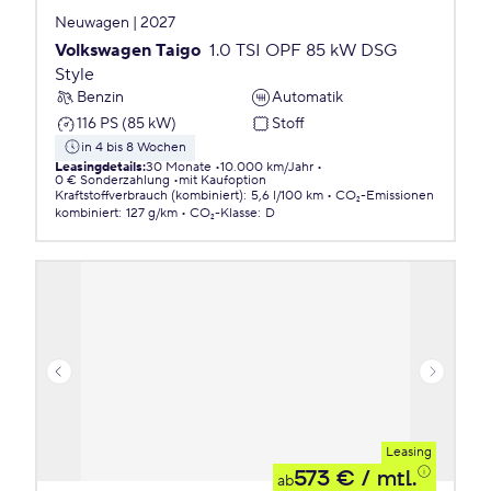
Neuwagen | 2027
Volkswagen Taigo
1.0 TSI OPF 85 kW DSG
Style
Benzin
Automatik
116 PS (85 kW)
Stoff
in 4 bis 8 Wochen
Leasingdetails
:
30 Monate
10.000 km/Jahr
0 € Sonderzahlung
mit Kaufoption
Kraftstoffverbrauch (kombiniert)
:
5,6 l/100 km
CO₂-Emissionen
kombiniert
:
127 g/km
CO₂-Klasse
:
D
Leasing
573 €
/ mtl.
ab