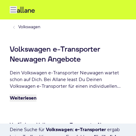
Volkswagen
Volkswagen e-Transporter
Neuwagen Angebote
Dein Volkswagen e-Transporter Neuwagen wartet
schon auf Dich. Bei Allane least Du Deinen
Volkswagen e-Transporter für einen individuellen
Zeitraum und entscheidest am Ende der Laufzeit ob
Weiterlesen
Du Dein e-Transporter kaufen möchtest oder
zurückgeben willst. Finde das perfekte Volkswagen
e-Transporter Neuwagen Angebot schon ab - €
monatlich.
Verfügbare Volkswagen e-Transporter Neuwagen
Deine Suche für
Volkswagen: e-Transporter
ergab
64 Angebote für Deine Suche