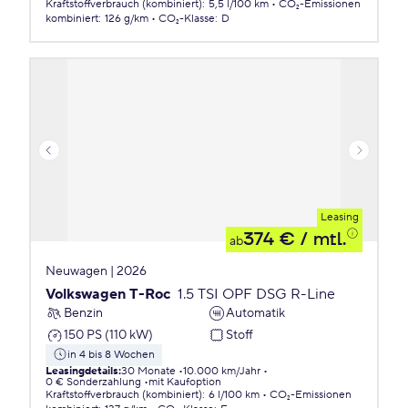
Kraftstoffverbrauch (kombiniert)
:
5,5 l/100 km
CO₂-Emissionen
kombiniert
:
126 g/km
CO₂-Klasse
:
D
Leasing
374 €
/ mtl.
ab
Neuwagen | 2026
Volkswagen T-Roc
1.5 TSI OPF DSG R-Line
Benzin
Automatik
150 PS (110 kW)
Stoff
in 4 bis 8 Wochen
Leasingdetails
:
30 Monate
10.000 km/Jahr
0 € Sonderzahlung
mit Kaufoption
Kraftstoffverbrauch (kombiniert)
:
6 l/100 km
CO₂-Emissionen