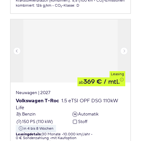
Kraftstoffverbrauch (kombiniert)
:
5,5 l/100 km
CO₂-Emissionen
kombiniert
:
126 g/km
CO₂-Klasse
:
D
Leasing
369 €
/ mtl.
ab
Neuwagen | 2027
Volkswagen T-Roc
1.5 eTSI OPF DSG 110kW
Life
Benzin
Automatik
150 PS (110 kW)
Stoff
in 4 bis 8 Wochen
Leasingdetails
:
30 Monate
10.000 km/Jahr
0 € Sonderzahlung
mit Kaufoption