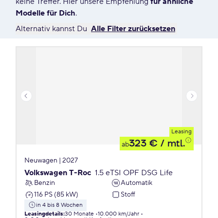
keine Treffer. Hier unsere Empfehlung
für ähnliche
Modelle für Dich
.
Alternativ kannst Du
Alle Filter zurücksetzen
Leasing
323 €
/ mtl.
ab
Neuwagen | 2027
Volkswagen T-Roc
1.5 eTSI OPF DSG Life
Benzin
Automatik
116 PS (85 kW)
Stoff
in 4 bis 8 Wochen
Leasingdetails
:
30 Monate
10.000 km/Jahr