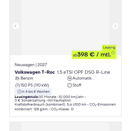
Leasing
398 €
/ mtl.
ab
Neuwagen | 2027
Volkswagen T-Roc
1.5 eTSI OPF DSG R-Line
Benzin
Automatik
150 PS (110 kW)
Stoff
in 4 bis 8 Wochen
Leasingdetails
:
30 Monate
10.000 km/Jahr
0 € Sonderzahlung
mit Kaufoption
Kraftstoffverbrauch (kombiniert)
:
5,6 l/100 km
CO₂-Emissionen
kombiniert
:
128 g/km
CO₂-Klasse
:
D