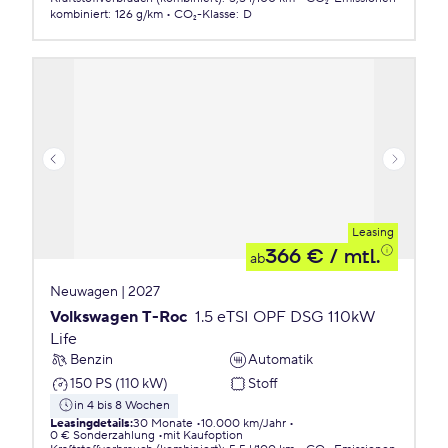
kombiniert
:
126 g/km
CO₂-Klasse
:
D
Leasing
366 €
/ mtl.
ab
Neuwagen | 2027
Volkswagen T-Roc
1.5 eTSI OPF DSG 110kW
Life
Benzin
Automatik
150 PS (110 kW)
Stoff
in 4 bis 8 Wochen
Leasingdetails
:
30 Monate
10.000 km/Jahr
0 € Sonderzahlung
mit Kaufoption