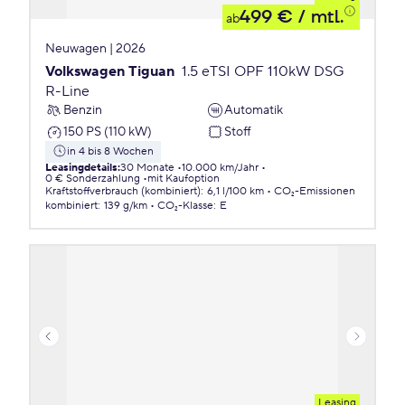
499 €
/ mtl.
ab
Neuwagen | 2026
Volkswagen Tiguan
1.5 eTSI OPF 110kW DSG
R-Line
Benzin
Automatik
150 PS (110 kW)
Stoff
in 4 bis 8 Wochen
Leasingdetails
:
30 Monate
10.000 km/Jahr
0 € Sonderzahlung
mit Kaufoption
Kraftstoffverbrauch (kombiniert)
:
6,1 l/100 km
CO₂-Emissionen
kombiniert
:
139 g/km
CO₂-Klasse
:
E
Leasing