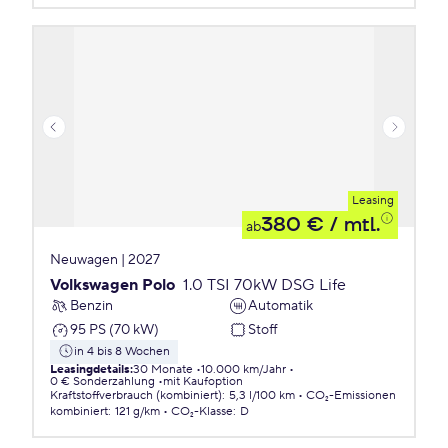
Leasing
380 €
/ mtl.
ab
Neuwagen | 2027
Volkswagen Polo
1.0 TSI 70kW DSG Life
Benzin
Automatik
95 PS (70 kW)
Stoff
in 4 bis 8 Wochen
Leasingdetails
:
30 Monate
10.000 km/Jahr
0 € Sonderzahlung
mit Kaufoption
Kraftstoffverbrauch (kombiniert)
:
5,3 l/100 km
CO₂-Emissionen
kombiniert
:
121 g/km
CO₂-Klasse
:
D