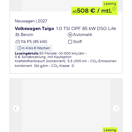
Leasing
508 €
/ mtl.
ab
Neuwagen | 2027
Volkswagen Taigo
1.0 TSI OPF 85 kW DSG Life
Benzin
Automatik
116 PS (85 kW)
Stoff
in 4 bis 8 Wochen
Leasingdetails
:
30 Monate
10.000 km/Jahr
0 € Sonderzahlung
mit Kaufoption
Kraftstoffverbrauch (kombiniert)
:
5,5 l/100 km
CO₂-Emissionen
kombiniert
:
126 g/km
CO₂-Klasse
:
D
Leasing