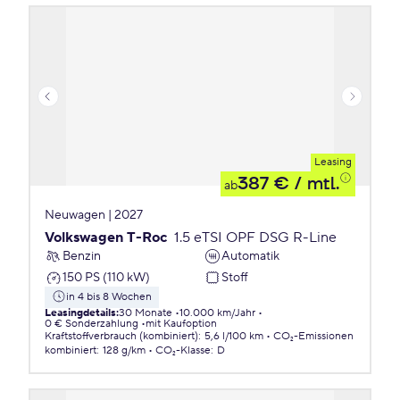
Leasing
387 €
/ mtl.
ab
Neuwagen | 2027
Volkswagen T-Roc
1.5 eTSI OPF DSG R-Line
Benzin
Automatik
150 PS (110 kW)
Stoff
in 4 bis 8 Wochen
Leasingdetails
:
30 Monate
10.000 km/Jahr
0 € Sonderzahlung
mit Kaufoption
Kraftstoffverbrauch (kombiniert)
:
5,6 l/100 km
CO₂-Emissionen
kombiniert
:
128 g/km
CO₂-Klasse
:
D