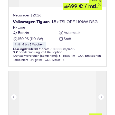
Leasing
499 €
/ mtl.
ab
Neuwagen | 2026
Volkswagen Tiguan
1.5 eTSI OPF 110kW DSG
R-Line
Benzin
Automatik
150 PS (110 kW)
Stoff
in 4 bis 8 Wochen
Leasingdetails
:
30 Monate
10.000 km/Jahr
0 € Sonderzahlung
mit Kaufoption
Kraftstoffverbrauch (kombiniert)
:
6,1 l/100 km
CO₂-Emissionen
kombiniert
:
139 g/km
CO₂-Klasse
:
E