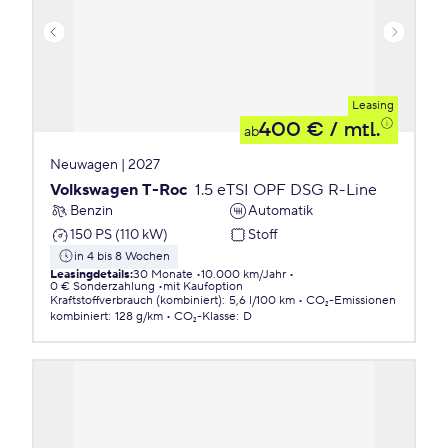
Leasing
400 €
/ mtl.
ab
Neuwagen | 2027
Volkswagen T-Roc
1.5 eTSI OPF DSG R-Line
Benzin
Automatik
150 PS (110 kW)
Stoff
in 4 bis 8 Wochen
Leasingdetails
:
30 Monate
10.000 km/Jahr
0 € Sonderzahlung
mit Kaufoption
Kraftstoffverbrauch (kombiniert)
:
5,6 l/100 km
CO₂-Emissionen
kombiniert
:
128 g/km
CO₂-Klasse
:
D