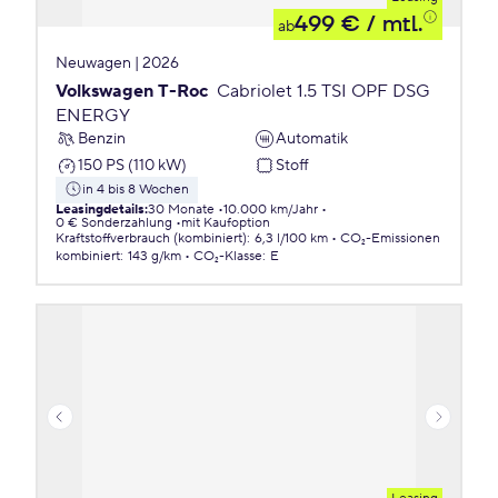
499 €
/ mtl.
ab
Neuwagen | 2026
Volkswagen T-Roc
Cabriolet 1.5 TSI OPF DSG
ENERGY
Benzin
Automatik
150 PS (110 kW)
Stoff
in 4 bis 8 Wochen
Leasingdetails
:
30 Monate
10.000 km/Jahr
0 € Sonderzahlung
mit Kaufoption
Kraftstoffverbrauch (kombiniert)
:
6,3 l/100 km
CO₂-Emissionen
kombiniert
:
143 g/km
CO₂-Klasse
:
E