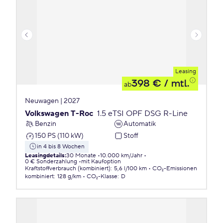
Leasing
398 €
/ mtl.
ab
Neuwagen | 2027
Volkswagen T-Roc
1.5 eTSI OPF DSG R-Line
Benzin
Automatik
150 PS (110 kW)
Stoff
in 4 bis 8 Wochen
Leasingdetails
:
30 Monate
10.000 km/Jahr
0 € Sonderzahlung
mit Kaufoption
Kraftstoffverbrauch (kombiniert)
:
5,6 l/100 km
CO₂-Emissionen
kombiniert
:
128 g/km
CO₂-Klasse
:
D