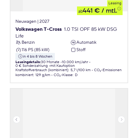
Leasing
441 €
/ mtl.
ab
Neuwagen | 2027
Volkswagen T-Cross
1.0 TSI OPF 85 kW DSG
Life
Benzin
Automatik
116 PS (85 kW)
Stoff
in 4 bis 8 Wochen
Leasingdetails
:
30 Monate
10.000 km/Jahr
0 € Sonderzahlung
mit Kaufoption
Kraftstoffverbrauch (kombiniert)
:
5,7 l/100 km
CO₂-Emissionen
kombiniert
:
129 g/km
CO₂-Klasse
:
D