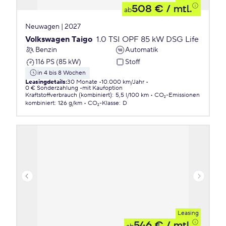
508 €
/ mtl.
ab
Neuwagen | 2027
Volkswagen Taigo
1.0 TSI OPF 85 kW DSG Life
Benzin
Automatik
116 PS (85 kW)
Stoff
in 4 bis 8 Wochen
Leasingdetails
:
30 Monate
10.000 km/Jahr
0 € Sonderzahlung
mit Kaufoption
Kraftstoffverbrauch (kombiniert)
:
5,5 l/100 km
CO₂-Emissionen
kombiniert
:
126 g/km
CO₂-Klasse
:
D
Leasing
546 €
/ mtl.