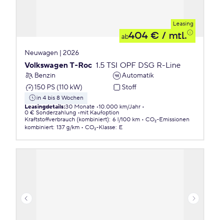
Leasing
404 €
/ mtl.
ab
Neuwagen | 2026
Volkswagen T-Roc
1.5 TSI OPF DSG R-Line
Benzin
Automatik
150 PS (110 kW)
Stoff
in 4 bis 8 Wochen
Leasingdetails
:
30 Monate
10.000 km/Jahr
0 € Sonderzahlung
mit Kaufoption
Kraftstoffverbrauch (kombiniert)
:
6 l/100 km
CO₂-Emissionen
kombiniert
:
137 g/km
CO₂-Klasse
:
E