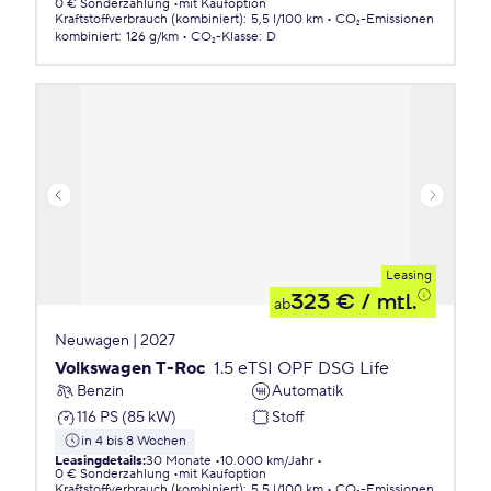
0 € Sonderzahlung
mit Kaufoption
Kraftstoffverbrauch (kombiniert)
:
5,5 l/100 km
CO₂-Emissionen
kombiniert
:
126 g/km
CO₂-Klasse
:
D
Leasing
323 €
/ mtl.
ab
Neuwagen | 2027
Volkswagen T-Roc
1.5 eTSI OPF DSG Life
Benzin
Automatik
116 PS (85 kW)
Stoff
in 4 bis 8 Wochen
Leasingdetails
:
30 Monate
10.000 km/Jahr
0 € Sonderzahlung
mit Kaufoption
Kraftstoffverbrauch (kombiniert)
:
5,5 l/100 km
CO₂-Emissionen